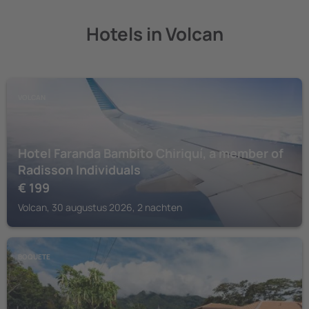
Hotels in Volcan
VOLCAN
Hotel Faranda Bambito Chiriquí, a member of
Radisson Individuals
€
199
Volcan, 30 augustus 2026, 2 nachten
BOQUETE