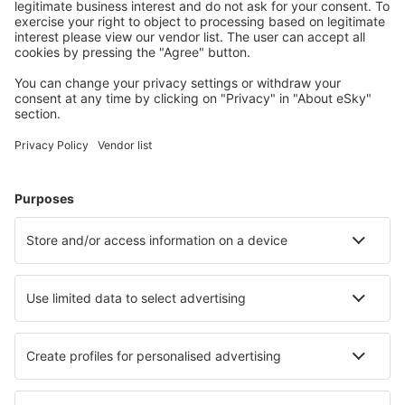
Meest gezochte hotels door eSky-gebruikers
Hotels in Panama - Populaire steden
Hotels in Pedasí
Hotels in Bocas Del Toro
Hotels in Panama-stad
Hotels in Río Hato
Hotels in Playa Coronado
Hotels in Portobelo
Hotels in Puerto Piña
Hotels Anton
Hotels Cocle
Hotels in Boca Chica
Beste hotels - steden
Hotels in Sadri
Hotels in Thélis-la-Combe