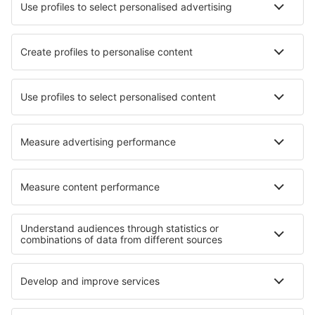
Hotels in Parentis-en-Born
Hotels in Tazilly
Hotels in Maierà
Hotels in Foz Tua
Hotels in Saint-Faustin-Lac-Carre
Hotels in Mühlheim am Main
Hotels in Nagambie
Hotels in Euerdorf
Beste hotels - regio's
Hotels in Playa Blanca
Hotels in Bastimentos Island
Hotels in Darién
Hotels in Bocas del Toro
Hotels in Herrera
Hotels in Nederland
Hotels in District Constanța
Hotels in Chiemsee
Hotels in Chiang Mai
Hotels in Texas