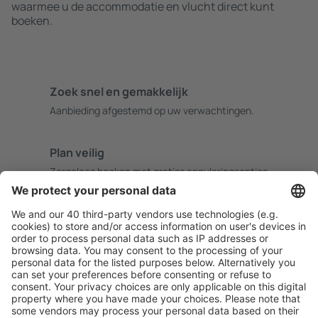
waarmee u de accommodatie en vlucht direct kunt
boeken.
Zoek snel en gemakkelijk
Aanbieding afgestemd op uw verwachtingen.
Plan veilig
Zorgeloos boeken met gratiss annuleringsopties.
Bespaar meer
Reisaanbiedingen en speciale aanbiedingen voor
geregistreerde gebruikers.
Accommodaties die u bevallen
Kies uit meer dan 1,3 miljoen accommodaties: hotels,
jeugdherbergen, appartementen en meer.