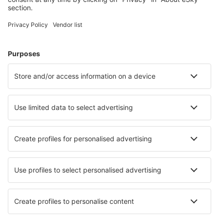
jeugdherbergen, appartementen en meer.
Meest gezochte hotels door eSky-gebruikers
Hotels in Nederland - Populaire steden
Hotels in Egmond aan Zee
Hotels in Amsterdam
Hotels in Hague
Hotels in Kamperland
Hotels in Callantsoog
Hotels in Wissenkerke
Hotels in Haaksbergen
Hotels in Ruinen
Hotels in Warmenhuizen
Hotels in Ede
Beste hotels - steden
Hotels in Ban Xianglom
Hotels in Thum