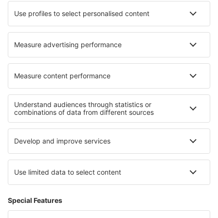
Hotels in Inverinate
Hotels in Djupvik
Hotels in St Just
Hotels in Newton Stewart
Hotels in Berg bei Ravensburg
Hotels in Zama
Hotels in Neumünster
Hotels Buinsk
Beste hotels - regio's
Hotels in Nederland
Hotels in La Romana
Hotels in Tasmanië
Hotels op Réunion
Hotels in het Klaserie Nature Reserve
Hotels in Meribel-les-Allues