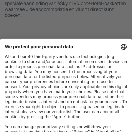
speciale aanbieding van eSky.nl Vlucht+Hotel-pakketten
waarmee u de accommodatie en vlucht direct kunt
boeken.
Zoek snel en gemakkelijk
Aanbieding afgestemd op uw verwachtingen.
Plan veilig
Zorgeloos boeken met gratiss annuleringsopties.
Bespaar meer
Reisaanbiedingen en speciale aanbiedingen voor
geregistreerde gebruikers.
Accommodaties die u bevallen
Kies uit meer dan 1,3 miljoen accommodaties: hotels,