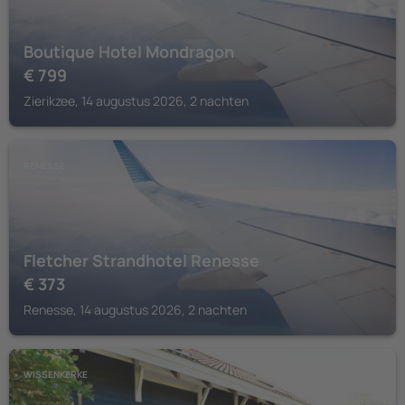
Boutique Hotel Mondragon
€
799
Zierikzee, 14 augustus 2026, 2 nachten
RENESSE
Fletcher Strandhotel Renesse
€
373
Renesse, 14 augustus 2026, 2 nachten
WISSENKERKE