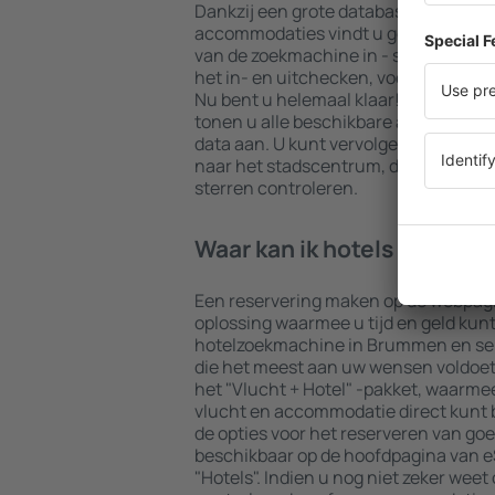
Dankzij een grote database met een 
accommodaties vindt u gegarandeerd 
van de zoekmachine in - selecteer uw
het in- en uitchecken, voeg dan het 
Nu bent u helemaal klaar! De result
tonen u alle beschikbare accommodat
data aan. U kunt vervolgens eenvoudi
naar het stadscentrum, de betalings
sterren controleren.
Waar kan ik hotels in Bru
Een reservering maken op de webpagi
oplossing waarmee u tijd en geld kun
hotelzoekmachine in Brummen en se
die het meest aan uw wensen voldoet. 
het "Vlucht + Hotel" -pakket, waarmee
vlucht en accommodatie direct kunt
de opties voor het reserveren van goe
beschikbaar op de hoofdpagina van eS
"Hotels". Indien u nog niet zeker weet 