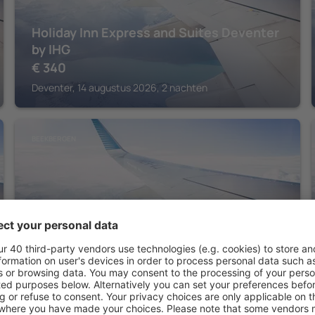
Holiday Inn Express and Suites Deventer
by IHG
€
340
Deventer, 14 augustus 2026, 2 nachten
BEEKBERGEN
Fletcher Hotel - Restaurant De
Wipselberg - Veluwe
€
189
Beekbergen, 14 augustus 2026, 2 nachten