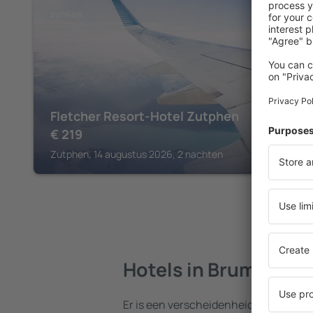
ZUTPHEN
Fletcher Resort-Hotel Zutphen
€
219
Zutphen, 14 augustus 2026, 2 nachten
Hotels in Brummen
Er is een verscheidenheid aan hotel