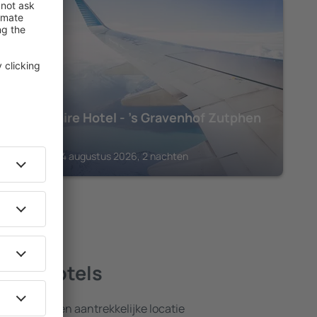
ZUTPHEN
Hampshire Hotel - 's Gravenhof Zutphen
€
390
Zutphen, 14 augustus 2026, 2 nachten
este hotels
nsten en een aantrekkelijke locatie