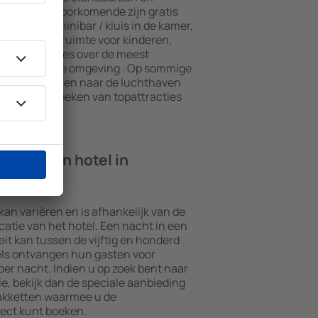
n. De meest voorkomende zijn gratis
n spa, een minibar / kluis in de kamer,
e, een speelruimte voor kinderen,
ieve brochures over de meest
ttracties in de omgeving . Op sommige
transport van en naar de luchthaven
ook het bezoeken van topattracties
ht in een hotel in
an variëren en is afhankelijk van de
ocatie van het hotel. Een nacht in een
it kan tussen de vijftig en honderd
els ontvangen hun gasten voor
er nacht. Indien u op zoek bent naar
 bekijk dan de speciale aanbieding
akketten waarmee u de
ect kunt boeken.