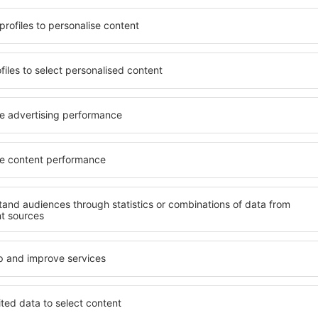
 aan zijn behoeften voldoet.
zijn enkele van de belangri
oogstaand hotel of gaat u
ontworpen all-inclusive hot
sfeer? Is een goedkope
garanderen de hoogste stan
 Met onze hulp kunt u voor
aan faciliteiten voor de g
n in Brummen. Selecteer uw
kwaliteit bevinden zich op de
 van het hotel. Controleer
belangrijke amusement in 
uleringsopties. Hotels in
parkeren en een kamer of sui
iets verder weg van de
behoeften past. Een hotel 
 verblijf maar de
gewoonlijk gevarieerde optie
n korter verblijf. In de
fitness, evenals activiteite
 een geschikt hotel en begin
accommodaties in Brummen z
zakenreis!
stellen, gezinnen en mensen
bedrijven die workshops vo
organiseren.
Brummen?
Welke faciliteiten ka
Brummen?
ummen te vinden, is door
achine voor accommodaties.
Hotels in Brummen hebben 