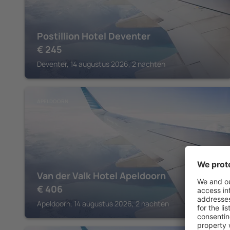
Postillion Hotel Deventer
€
245
Deventer, 14 augustus 2026, 2 nachten
APELDOORN
Van der Valk Hotel Apeldoorn
€
406
Apeldoorn, 14 augustus 2026, 2 nachten