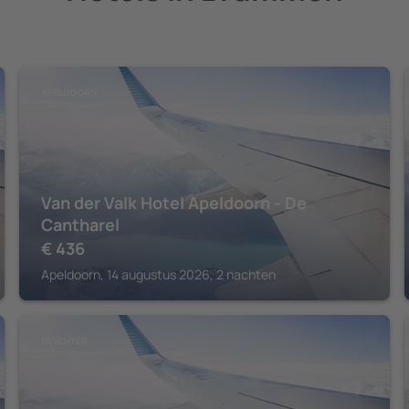
APELDOORN
Van der Valk Hotel Apeldoorn - De
Cantharel
€
436
Apeldoorn, 14 augustus 2026, 2 nachten
DEVENTER