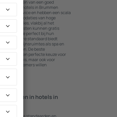
jkste elementen van een goed
el. De beste hotels in Brummen
daard in service en hebben een scala
asten. Accommodaties van hoge
 beste locaties, vlakbij al het
Brummen. Gasten kunnen gratis
te kiezen die perfect bij hun
met een hogere standaard biedt
s zoals welzijnsruimtes als spa en
n voor kinderen. De beste
ijn altijd een perfecte keuze voor
 op zakenreis, maar ook voor
or hun werknemers willen
n ik vinden in hotels in
verschillende standaarden en