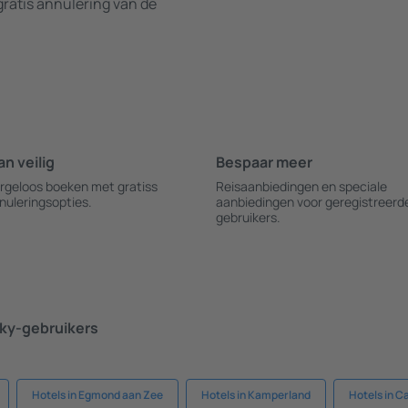
ratis annulering van de
an veilig
Bespaar meer
rgeloos boeken met gratiss
Reisaanbiedingen en speciale
nuleringsopties.
aanbiedingen voor geregistreerd
gebruikers.
ky-gebruikers
Hotels in Egmond aan Zee
Hotels in Kamperland
Hotels in C