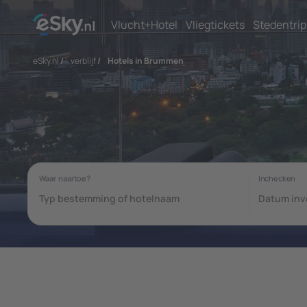
Vlucht+Hotel
Vliegtickets
Stedentrip
eSky.nl
/
verblijf
/
Hotels in Brummen