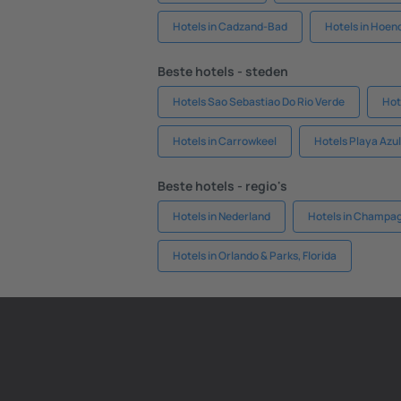
Hotels in Cadzand-Bad
Hotels in Hoen
Beste hotels - steden
Hotels Sao Sebastiao Do Rio Verde
Hot
Hotels in Carrowkeel
Hotels Playa Azul
Beste hotels - regio's
Hotels in Nederland
Hotels in Champa
Hotels in Orlando & Parks, Florida