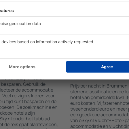
verscheidenheid aan
faciliteiten voor hun gaste
wat u zoekt. Vul de velden
wifi, wellnessruimtes met ee
 locatie, kies de datum van
restaurants, een eetgedeelt
aantal gasten en kamers toe.
gratis parkeren en informat
aten van uw zoekopdracht
interessante toeristische a
ies op de geselecteerde
locaties bieden hotels ook 
g de afstand van het hotel
aan. Soms moedigen hotels 
methoden en het aantal
in Brummen aan.
mmen boeken?
Hoeveel kost een nac
Brummen?
na van eSky.nl is een
t besparen. Gebruik de
Prijs per nacht in Brummen k
lecteer de accommodatie
sterrenclassificatie en de l
Veel reizigers kiezen voor
hotel van gemiddelde kwalite
 u tijd kunt besparen en de
euro kosten. Vijfsterrenhot
 boeken. De zoekmachine en
tweehonderd euro en meer p
dkope hotels zijn
een goedkope accommodatie,
ky.nl onder het tabblad
van eSky.nl Vlucht+Hotel-p
of de reis gaat plaatsvinden,
accommodatie en vlucht dir