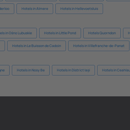
derloo
Hotels in Almere
Hotels in Hellevoetsluis
els in Ośno Lubuskie
Hotels in Little Pond
Hotels Quorndon
H
Hotels in Le Buisson de Cadoin
Hotels in Villefranche-de-Panat
gne
Hotels in Nosy Be
Hotels in District Iași
Hotels in Ceahlau