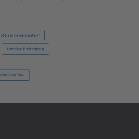
otels in Kaiserslautern
Hotels in Breitenberg
 National Park