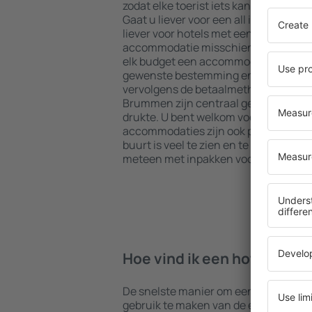
zodat elke toerist iets kan vinden dat
Gaat u liever voor een all inclusive h
liever voor hotels met een gezellige 
accommodatie misschien iets voor u?
elk budget een accommodatie boeke
gewenste bestemming en de standaard
vervolgens de betaalmethoden en ann
Brummen zijn centraal gelegen maar 
drukte. U bent welkom voor een langer
accommodaties zijn ook perfect voor ee
buurt is veel te zien en te doen. Kies
meteen met inpakken voor uw reis of 
Hoe vind ik een hotel in 
De snelste manier om een hotel in Br
gebruik te maken van de eSky zoekm