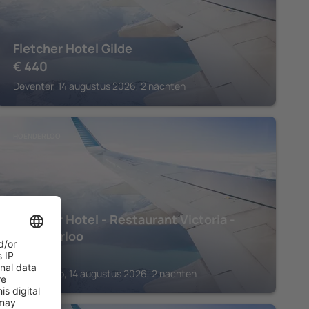
Fletcher Hotel Gilde
€
440
Deventer, 14 augustus 2026, 2 nachten
HOENDERLOO
Fletcher Hotel - Restaurant Victoria -
Hoenderloo
€
244
Hoenderloo, 14 augustus 2026, 2 nachten