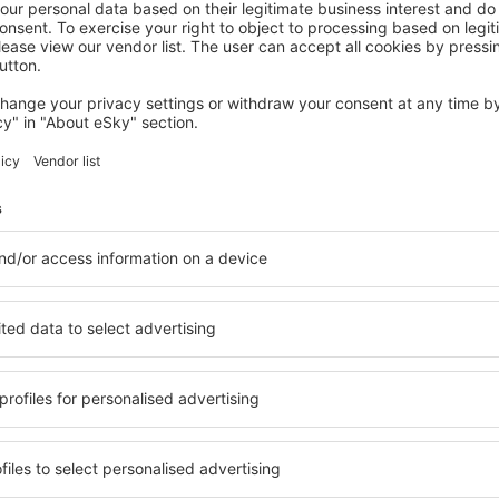
DOETINCHEM
Villa Ruimzicht
€
440
Doetinchem, 14 augustus 2026, 2 nachten
Meer hotels bekijken in Brummen
Brummen - de b
s beschikbaar in Brummen,
Een verscheidenheid aan die