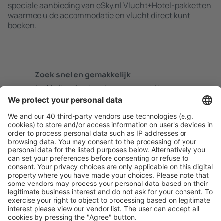
speciale aanbieding van eSky.nl Vlucht+Hotel-pakketten
waarmee u de accommodatie en vlucht direct kunt
boeken.
Zoek snel en gemakkelijk
Aanbieding afgestemd op uw verwachtingen.
Plan veilig
Zorgeloos boeken met gratiss annuleringsopties.
Bespaar meer
Reisaanbiedingen en speciale aanbiedingen voor
geregistreerde gebruikers.
Accommodaties die u bevallen
Kies uit meer dan 1,3 miljoen accommodaties: hotels,