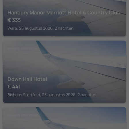
Hanbury Manor Marriott Hotel & Country Club
€
335
Ware, 26 augustus 2026, 2 nachten
BISHOPS STORTFORD
Down Hall Hotel
€
441
Bishops Stortford, 23 augustus 2026, 2 nachten
BISHOPS STORTFORD