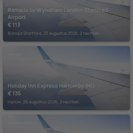
Ramada by Wyndham London Stansted
Airport
€
113
Bishops Stortford, 23 augustus 2026, 2 nachten
HARLOW
Holiday Inn Express Harlow by IHG
€
135
Harlow, 26 augustus 2026, 2 nachten
SAWBRIDGEWORTH