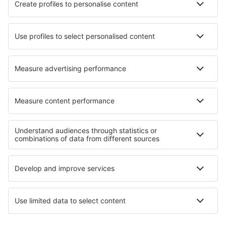
Hotels in Slavyanka
Hotels in Horsens
Hotels in Dexter
Hotels in Simoes Filho
Hotels in Noyers
Hotels in Narellan
Beste hotels - regio's
Hotels in Pembrokeshire
Hotels in Torbay
Hotels in Scotland
Hotels in Anglesey
Hotels in Engeland
Hotels in South Sinai
Hotels op Cyprus
Hotels in Nationaal park Folgefonna
Hotels op Fiji
Hotels op Hawaï