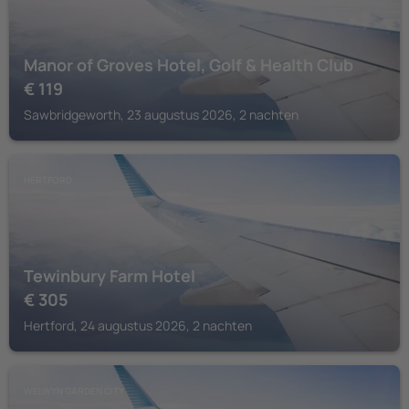
Manor of Groves Hotel, Golf & Health Club
€
119
Sawbridgeworth, 23 augustus 2026, 2 nachten
HERTFORD
Tewinbury Farm Hotel
€
305
Hertford, 24 augustus 2026, 2 nachten
WELWYN GARDEN CITY