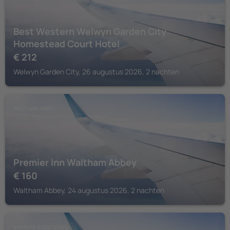
Best Western Welwyn Garden City
Homestead Court Hotel
€
212
Welwyn Garden City, 26 augustus 2026, 2 nachten
WALTHAM ABBEY
Premier Inn Waltham Abbey
€
160
Waltham Abbey, 24 augustus 2026, 2 nachten
BISHOPS STORTFORD