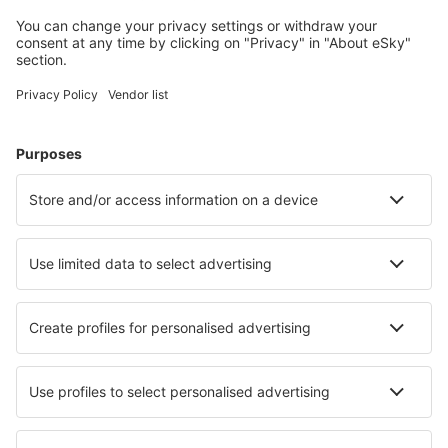
jeugdherbergen, appartementen en meer.
Meest gezochte hotels door eSky-gebruikers
Hotels in het Verenigd Koninkrijk - Populaire steden
Hotels in Manchester
Hotels in Londen
Hotels in Liverpool
Hotels in Birmingham
Hotels in Edinburgh
Hotels in Ipswich
Hotels in Leyburn
Hotels in Penrith
Hotels in Aberdeen
Hotels in Liskeard
Beste hotels - steden
Hotels in Szczepanów k. Wrocławia
Hotels in Albolote
Hotels in Speightstown
Hotels in Kawkawlin