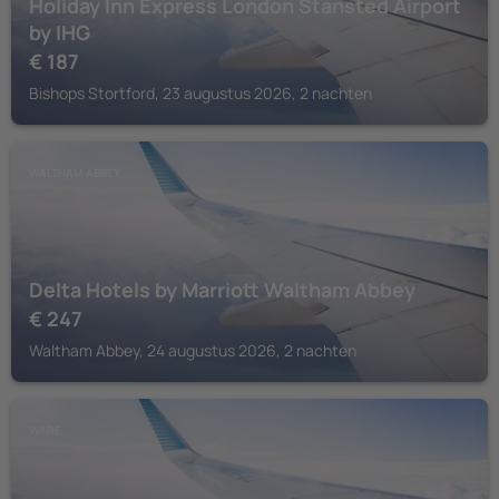
Holiday Inn Express London Stansted Airport
by IHG
€
187
Bishops Stortford, 23 augustus 2026, 2 nachten
WALTHAM ABBEY
Delta Hotels by Marriott Waltham Abbey
€
247
Waltham Abbey, 24 augustus 2026, 2 nachten
WARE