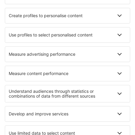
Hotels in Tramonti
Hotels in Ötisheim
Hotels in Leutschach
Hotels in Contessa Entellina
Hotels in Salt
Hotels in Vyborg
Hotels in Arqua Petrarca
Hotels Arcabuco
Beste hotels - regio's
Hotels in Wales
Hotels in Scotland
Hotels in Great Yarmouth
Hotels in Southport
Hotels in Engeland
Hotels in Middle Pomerania
Hotels in Pikes Peak
Hotels in El Beni
Hotels in Dobroedzja
Hotels in Nationaal park Weskus