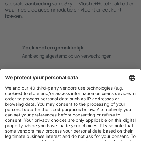
speciale aanbieding van eSky.nl Vlucht+Hotel-pakketten
waarmee u de accommodatie en vlucht direct kunt
boeken.
Zoek snel en gemakkelijk
Aanbieding afgestemd op uw verwachtingen.
Plan veilig
Zorgeloos boeken met gratiss annuleringsopties.
Bespaar meer
Reisaanbiedingen en speciale aanbiedingen voor
geregistreerde gebruikers.
Accommodaties die u bevallen
Kies uit meer dan 1,3 miljoen accommodaties: hotels,