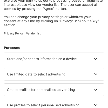
jeugdherbergen, appartementen en meer.
Meest gezochte hotels door eSky-gebruikers
Hotels in het Verenigd Koninkrijk - Populaire steden
Hotels in Londen
Hotels in Edinburgh
Hotels in Liverpool
Hotels in Manchester
Hotels in Birmingham
Hotels in Braunton
Hotels in Whitby
Hotels in Dartmouth
Hotels in Darlington - Teesside
Hotels in Padstow
Beste hotels - steden
Hotels in La Roquebrussanne
Hotels in Trodica