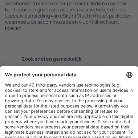
tweehonderd euro en meer per nacht. Indien u op zoek
bent naar een goedkope accommodatie, bekijk dan de
speciale aanbieding van eSky.nl Vlucht+Hotel-pakketten
waarmee u de accommodatie en vlucht direct kunt
boeken.
Zoek snel en gemakkelijk
Aanbieding afgestemd op uw verwachtingen.
Plan veilig
Zorgeloos boeken met gratiss annuleringsopties.
Bespaar meer
Reisaanbiedingen en speciale aanbiedingen voor
geregistreerde gebruikers.