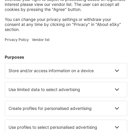
Accommodaties die u bevallen
Kies uit meer dan 1,3 miljoen accommodaties: hotels,
jeugdherbergen, appartementen en meer.
Meest gezochte hotels door eSky-gebruikers
Hotels in Duitsland - Populaire steden
Hotels in Westerland
Hotels in Grömitz
Hotels in Zingst
Hotels Westerhever
Hotels in Heringsdorf
Hotels in Keulen
Hotels in Born
Hotels in Stein
Hotels in Bischofswiesen
Hotels in Dahme
Beste hotels - steden