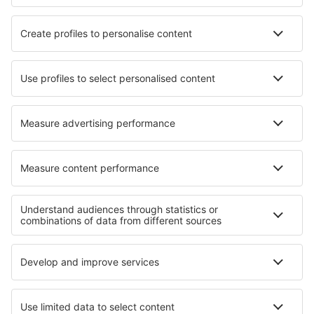
Hotels Kjellasviki
Hotels in Ivrea
Hotels in Punta Gorda
Hotels Thimister
Hotels in Stainz
Hotels in Polańczyk
Hotels in Aurel
Hotels in Seoel
Hotels in Robion
Hotels Three Lakes
Beste hotels - regio's
Hotels in Lake Constance
Hotels on East Frisian Islands
Hotels in Black Forest
Hotels in Saxony
Hotels in Bavaria
Hotels op de Malediven
Hotels op Sint Maarten
Hotels in Tsjechië
Hotels in Nationaal park Magura
Hotels aan de Costa de la Luz