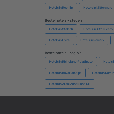
Hotels in Rechlin
Hotels in Mittenwald
Beste hotels - steden
Hotels in Staletti
Hotels in Alto Lucero
Hotels in Uvita
Hotels in Newark
Beste hotels - regio's
Hotels in Rhineland-Palatinate
Hotels 
Hotels in Bavarian Alps
Hotels in Domi
Hotels in Area Mont Blanc Srl