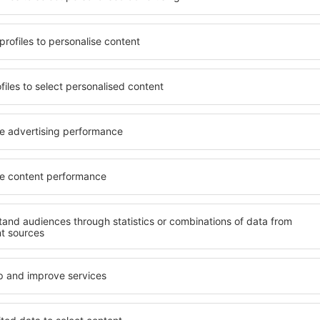
 aan zijn behoeften voldoet.
zijn enkele van de belangri
oogstaand hotel of gaat u
ontworpen all-inclusive hote
sfeer? Is een goedkope
garanderen de hoogste stan
 Met onze hulp kunt u voor
aan faciliteiten voor de g
in Scheinfeld. Selecteer
kwaliteit bevinden zich op de
aard van het hotel.
belangrijke amusement in S
oden en annuleringsopties.
parkeren en een kamer of sui
legen maar iets verder weg
behoeften past. Een hotel 
 langer verblijf maar de
gewoonlijk gevarieerde optie
n korter verblijf. In de
fitness, evenals activiteite
 een geschikt hotel en begin
accommodaties in Scheinfeld
zakenreis!
stellen, gezinnen en mensen
bedrijven die workshops vo
organiseren.
heinfeld?
Welke faciliteiten ka
Scheinfeld?
einfeld te vinden, is door
achine voor accommodaties.
Hotels in Scheinfeld hebbe