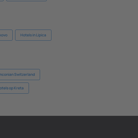
rkovo
Hotels in Lipica
anconian Switzerland
otels op Kreta