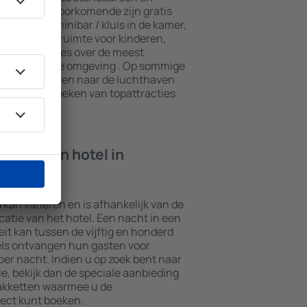
n. De meest voorkomende zijn gratis
n spa, een minibar / kluis in de kamer,
e, een speelruimte voor kinderen,
ieve brochures over de meest
ttracties in de omgeving . Op sommige
transport van en naar de luchthaven
ook het bezoeken van topattracties
ht in een hotel in
d kan variëren en is afhankelijk van de
ocatie van het hotel. Een nacht in een
it kan tussen de vijftig en honderd
els ontvangen hun gasten voor
er nacht. Indien u op zoek bent naar
 bekijk dan de speciale aanbieding
akketten waarmee u de
ect kunt boeken.