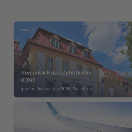
IPHOFEN
Romantik Hotel Zehntkeller
€
392
Iphofen, 14 augustus 2026, 2 nachten
BAD WINDSHEIM