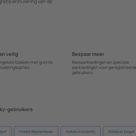
ratis annulering van de
an veilig
Bespaar meer
rgeloos boeken met gratiss
Reisaanbiedingen en speciale
nuleringsopties.
aanbiedingen voor geregistreerd
gebruikers.
ky-gebruikers
dorf
Hotels Westerhever
Hotels in Grömitz
Hotels in Zingst