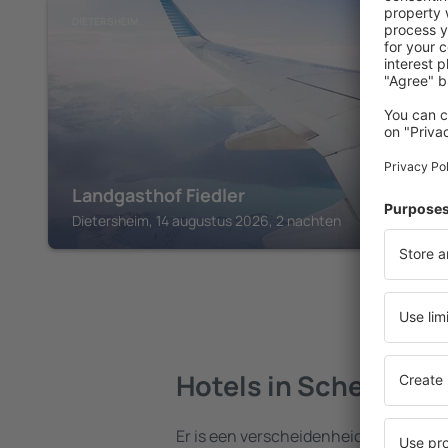
DIETERSHEIM
Landgasthof Fiedler
Dietersheim, 14 augustus 2026, 2 nachten
Hotels in Scheinfeld
Er is een verscheidenheid aan hotels