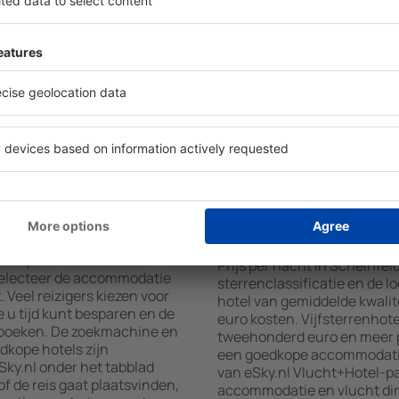
verscheidenheid aan
faciliteiten voor hun gaste
wat u zoekt. Vul de velden
wifi, wellnessruimtes met ee
 locatie, kies de datum van
restaurants, een eetgedeelt
aantal gasten en kamers toe.
gratis parkeren en informat
aten van uw zoekopdracht
interessante toeristische a
ies op de geselecteerde
locaties bieden hotels ook 
g de afstand van het hotel
aan. Soms moedigen hotels 
methoden en het aantal
in Scheinfeld aan.
infeld boeken?
Hoeveel kost een nac
Scheinfeld?
na van eSky.nl is een
t besparen. Gebruik de
Prijs per nacht in Scheinfel
selecteer de accommodatie
sterrenclassificatie en de l
Veel reizigers kiezen voor
hotel van gemiddelde kwalite
 u tijd kunt besparen en de
euro kosten. Vijfsterrenhot
 boeken. De zoekmachine en
tweehonderd euro en meer p
dkope hotels zijn
een goedkope accommodatie,
ky.nl onder het tabblad
van eSky.nl Vlucht+Hotel-p
of de reis gaat plaatsvinden,
accommodatie en vlucht dir