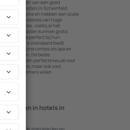
jkste elementen van een goed
l. De beste hotels in Scheinfeld
daard in service en hebben een scala
asten. Accommodaties van hoge
 beste locaties, vlakbij al het
cheinfeld. Gasten kunnen gratis
te kiezen die perfect bij hun
met een hogere standaard biedt
s zoals welzijnsruimtes als spa en
n voor kinderen. De beste
 zijn altijd een perfecte keuze voor
 op zakenreis, maar ook voor
or hun werknemers willen
n ik vinden in hotels in
n verschillende standaarden en