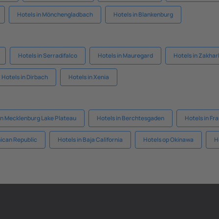
Hotels in Mönchengladbach
Hotels in Blankenburg
Hotels in Serradifalco
Hotels in Mauregard
Hotels in Zakha
Hotels in Dirbach
Hotels in Xenia
in Mecklenburg Lake Plateau
Hotels in Berchtesgaden
Hotels in Fr
nican Republic
Hotels in Baja California
Hotels op Okinawa
H