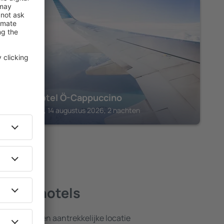
GEISELWIND
Eventhotel Ö-Cappuccino
Geiselwind, 14 augustus 2026, 2 nachten
 beste hotels
nsten en een aantrekkelijke locatie