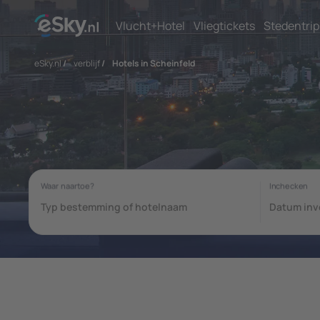
Vlucht+Hotel
Vliegtickets
Stedentrip
eSky.nl
/
verblijf
/
Hotels in Scheinfeld