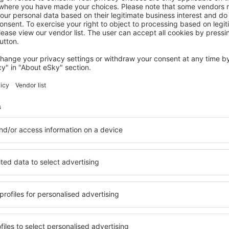
SCHLÜSSELFELD
Gasthof Hotel Herderich
Schlüsselfeld, 14 augustus 2026, 2 nachten
Meer hotels bekijken in Scheinfeld
Scheinfeld - de
 beschikbaar in Scheinfeld,
Een verscheidenheid aan die