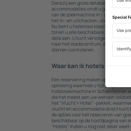
Dankzij een grote database met een 
accommodaties vindt u gegarandeerd 
van de zoekmachine in - selecteer uw
het in- en uitchecken, voeg dan het 
Nu bent u helemaal klaar! De result
tonen u alle beschikbare accommodat
data aan. U kunt vervolgens eenvoudi
naar het stadscentrum, de betalings
sterren controleren.
Waar kan ik hotels in Sche
Een reservering maken op de webpagi
oplossing waarmee u tijd en geld kun
hotelzoekmachine in Scheinfeld en 
die het meest aan uw wensen voldoet. 
het "Vlucht + Hotel" -pakket, waarmee
vlucht en accommodatie direct kunt
de opties voor het reserveren van goe
beschikbaar op de hoofdpagina van eS
"Hotels". Indien u nog niet zeker weet 