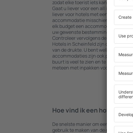
zodat elke toerist iets kan vinden dat
Gaat u liever voor een all inclusive h
liever voor hotels met een gezellige 
accommodatie misschien iets voor u?
elk budget een accommodatie boeken 
uw gewenste bestemming en de stand
Controleer vervolgens de betaalmeth
Hotels in Scheinfeld zijn centraal ge
van de drukte. U bent welkom voor een
accommodaties zijn ook perfect voor ee
buurt is veel te zien en te doen. Kies
meteen met inpakken voor uw reis of 
Hoe vind ik een hotel in Sc
De snelste manier om een hotel in Sch
gebruik te maken van de eSky zoekm