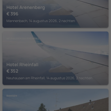
Hotel Arenenberg
€
396
Mannenbach, 14 augustus 2026, 2 nachten
NEUHAUSEN AM RHEINFALL
Hotel Rheinfall
€
352
Neuhausen am Rheinfall, 14 augustus 2026, 2 nachten
RAMSEN