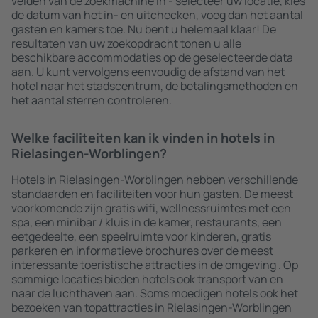
velden van de zoekmachine in - selecteer uw locatie, kies
de datum van het in- en uitchecken, voeg dan het aantal
gasten en kamers toe. Nu bent u helemaal klaar! De
resultaten van uw zoekopdracht tonen u alle
beschikbare accommodaties op de geselecteerde data
aan. U kunt vervolgens eenvoudig de afstand van het
hotel naar het stadscentrum, de betalingsmethoden en
het aantal sterren controleren.
Welke faciliteiten kan ik vinden in hotels in
Rielasingen-Worblingen?
Hotels in Rielasingen-Worblingen hebben verschillende
standaarden en faciliteiten voor hun gasten. De meest
voorkomende zijn gratis wifi, wellnessruimtes met een
spa, een minibar / kluis in de kamer, restaurants, een
eetgedeelte, een speelruimte voor kinderen, gratis
parkeren en informatieve brochures over de meest
interessante toeristische attracties in de omgeving . Op
sommige locaties bieden hotels ook transport van en
naar de luchthaven aan. Soms moedigen hotels ook het
bezoeken van topattracties in Rielasingen-Worblingen