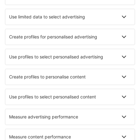
Hotels in Wenningstedt-Braderup
Hotels in Keitum
Hotels in Esens
Beste hotels - steden
Hotels in Komsomolsk-na-Amure
Hotels in Pas de la Casa
Hotels in The Vines
Hotels in Malibu
Hotels in Almendralejo
Hotels in Villammare
Hotels in Savudrija
Hotels in Jaswily
Hotels Olba
Hotels in High Peak
Beste hotels - regio's
Hotels in Oberstdorf
Hotels in Black Forest
Hotels in Bavarian Alps
Hotels in Saksisch-Zwitserland