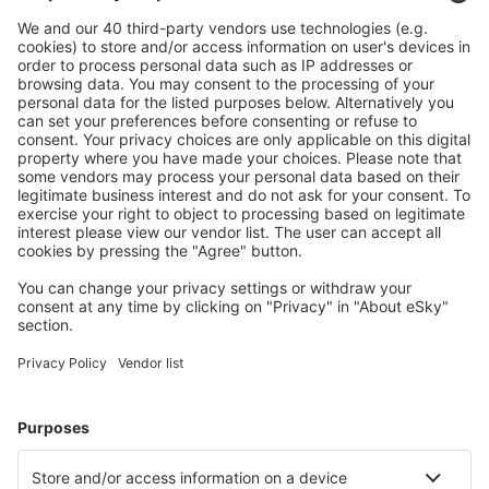
Bespaar meer
Reisaanbiedingen en speciale aanbiedingen voor
geregistreerde gebruikers.
Accommodaties die u bevallen
Kies uit meer dan 1,3 miljoen accommodaties: hotels,
jeugdherbergen, appartementen en meer.
Meest gezochte hotels door eSky-gebruikers
Hotels in Duitsland - Populaire steden
Hotels in Zingst
Hotels in Grömitz
Hotels in Westerland
Hotels in Heringsdorf
Hotels Westerhever
Hotels in Langeoog
Hotels in Varel