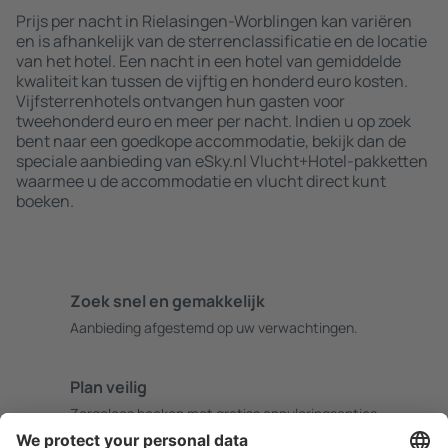
Prijs per nacht in Rielasingen-Worblingen kan variëren
en is afhankelijk van de sterrenclassificatie en de locatie
van het hotel. Een nacht in een hotel van gemiddelde
kwaliteit kan tussen de vijftig en honderd euro kosten.
Vijfsterrenhotels ontvangen hun gasten voor
tweehonderd euro en meer per nacht. Indien u op zoek
bent naar een goedkope accommodatie, bekijk dan de
speciale aanbieding van eSky.nl Vlucht+Hotel-pakketten
waarmee u de accommodatie en vlucht direct kunt
boeken.
Zoek snel en gemakkelijk
Aanbieding afgestemd op uw verwachtingen.
Plan veilig
Zorgeloos boeken met gratiss annuleringsopties.