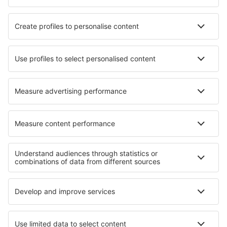
Hotels Loxton
Hotels in Tilbury
Hotels in Caruthersville
Hotels in Altarnun
Hotels in Springfield
Hotels in Valles
Beste hotels - regio's
Hotels in Oberstdorf
Hotels in Harz
Hotels in Lake Constance
Hotels in Mecklenburg Lake Plateau
Hotels in Bavarian Alps
Hotels Ruse province
Hotels in Niagarawatervallen
Hotels in Zillertal
Hotels in Orlando & Parks, Florida
Hotels in Indiana Dunes National Lakeshore