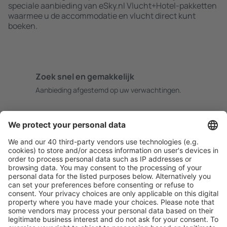
speciale aanbieding van eSky.nl Vlucht+Hotel-pakketten
waarmee u de accommodatie en vlucht direct kunt
boeken.
Zoek snel en gemakkelijk
Aanbieding afgestemd op uw verwachtingen.
Plan veilig
Zorgeloos boeken met gratiss annuleringsopties.
Bespaar meer
Reisaanbiedingen en speciale aanbiedingen voor
geregistreerde gebruikers.
Accommodaties die u bevallen
Kies uit meer dan 1,3 miljoen accommodaties: hotels,