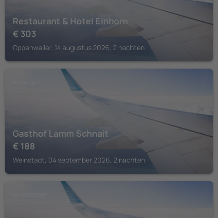
Restaurant & Hotel Einhorn
€
303
Oppenweiler, 14 augustus 2026, 2 nachten
WEINSTADT
Gasthof Lamm Schnait
€
188
Weinstadt, 04 september 2026, 2 nachten
SCHORNDORF