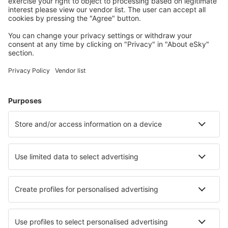
jeugdherbergen, appartementen en meer.
Meest gezochte hotels door eSky-gebruikers
Hotels in Duitsland - Populaire steden
Hotels in Grömitz
Hotels Westerhever
Hotels in Zingst
Hotels in Westerland
Hotels in Heringsdorf
Hotels in Bernkastel-Kues
Hotels in Saarbrücken
Hotels in Pfronten
Hotels in Breege
Hotels in Barth
Beste hotels - steden
Hotels in Noblejas
Hotels in Amares
Hotels in Wołkowyja
Hotels in Bois-des-Filion