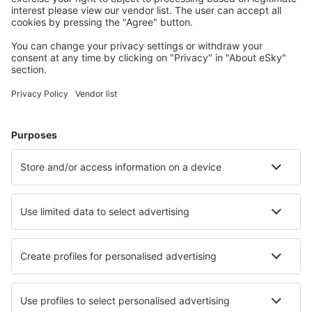
Accommodaties die u bevallen
Kies uit meer dan 1,3 miljoen accommodaties: hotels,
jeugdherbergen, appartementen en meer.
Meest gezochte hotels door eSky-gebruikers
Hotels in Canada - Populaire steden
Hotels in Edmonton (AB)
Hotels in Calgary
Hotels in Toronto
Hotels in Montreal
Hotels in Vancouver
Hotels in Shediac
Hotels in Yellowknife
Hotels in Riviere-Rouge
Hotels in Invermere
Hotels in Brampton
Beste hotels - steden