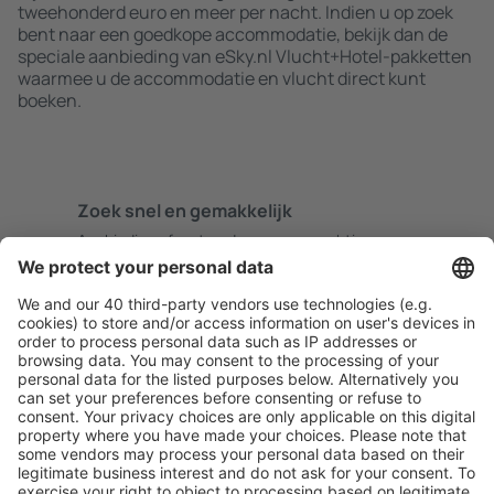
tweehonderd euro en meer per nacht. Indien u op zoek
bent naar een goedkope accommodatie, bekijk dan de
speciale aanbieding van eSky.nl Vlucht+Hotel-pakketten
waarmee u de accommodatie en vlucht direct kunt
boeken.
Zoek snel en gemakkelijk
Aanbieding afgestemd op uw verwachtingen.
Plan veilig
Zorgeloos boeken met gratiss annuleringsopties.
Bespaar meer
Reisaanbiedingen en speciale aanbiedingen voor
geregistreerde gebruikers.