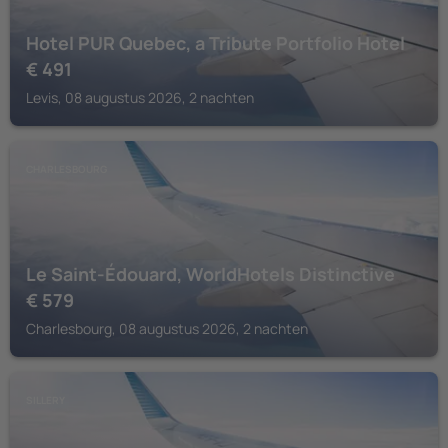
Hotel PUR Quebec, a Tribute Portfolio Hotel
€
491
Levis, 08 augustus 2026, 2 nachten
CHARLESBOURG
Le Saint-Édouard, WorldHotels Distinctive
€
579
Charlesbourg, 08 augustus 2026, 2 nachten
SILLERY