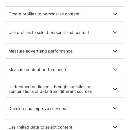
Hotels in Orellan
Hotels in Laranjal Paulista
Hotels in Vuokatti
Hotels in Zellenberg
Hotels in Neustadt der Orla
Hotels in Pattingham
Hotels in Henley in Arden
Hotels in Acquafredda
Hotels in Eaton
Hotels in Baró
Beste hotels - regio's
Hotels in Nationaal park Jasper
Hotels in Prins Edwardeiland
Hotels in Banff National Park
Hotels Crater Lake
Hotels in Uruguay
Hotels in Tortuguero National Park
Hotels in Grand Teton National Park
Hotels in French Alps