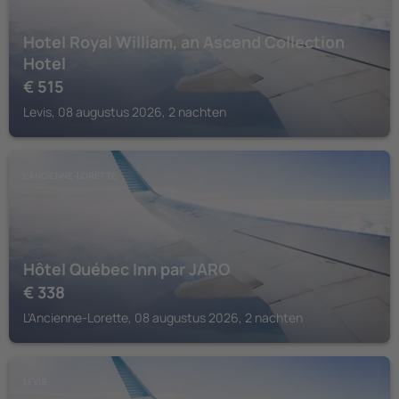
Hotel Royal William, an Ascend Collection
Hotel
€
515
Levis, 08 augustus 2026, 2 nachten
L'ANCIENNE-LORETTE
Hôtel Québec Inn par JARO
€
338
L'Ancienne-Lorette, 08 augustus 2026, 2 nachten
LEVIS