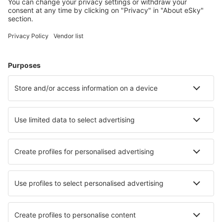
Meest gezochte hotels door eSky-gebruikers
Hotels in België - Populaire steden
Hotels in Middelkerke
Hotels in Koksijde
Hotels in Oostende
Hotels in Nieuwpoort
Hotels in Brussel
Hotels in Arlon
Hotels in Daverdisse
Hotels in Houthalen
Hotels in Trois Ponts
Hotels in Zaventem
Beste hotels - steden
Hotels in Střílky
Hotels in Ballito
Hotels in Handewitt