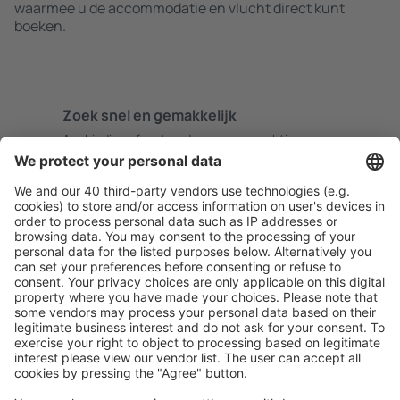
waarmee u de accommodatie en vlucht direct kunt
boeken.
Zoek snel en gemakkelijk
Aanbieding afgestemd op uw verwachtingen.
Plan veilig
Zorgeloos boeken met gratiss annuleringsopties.
Bespaar meer
Reisaanbiedingen en speciale aanbiedingen voor
geregistreerde gebruikers.
Accommodaties die u bevallen
Kies uit meer dan 1,3 miljoen accommodaties: hotels,
jeugdherbergen, appartementen en meer.