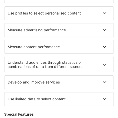
Hotels in West Chazy
Hotels in Jhunjhunu
Hotels in Harpers Ferry
Hotels in Villingen-Schwenningen
Hotels in Soulatgé
Hotels in Lostock
Hotels North Bovey
Beste hotels - regio's
Hotels in Flanders
Hotels in België
Hotels in Senegal
Hotels op Isle of Man
Hotels in Middle Pomerania
Hotels aan de Costa de Almeria
Hotels in Nationaal park Gorce