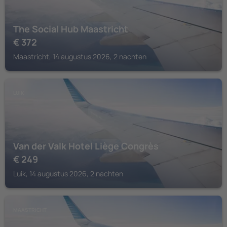
The Social Hub Maastricht
€
372
Maastricht, 14 augustus 2026, 2 nachten
LUIK
Van der Valk Hotel Liège Congrès
€
249
Luik, 14 augustus 2026, 2 nachten
MAASTRICHT