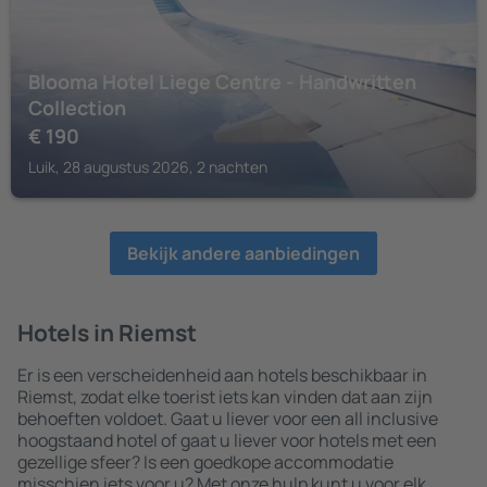
Blooma Hotel Liege Centre - Handwritten
Collection
€
190
Luik, 28 augustus 2026, 2 nachten
Bekijk andere aanbiedingen
Hotels in Riemst
Er is een verscheidenheid aan hotels beschikbaar in
Riemst, zodat elke toerist iets kan vinden dat aan zijn
behoeften voldoet. Gaat u liever voor een all inclusive
hoogstaand hotel of gaat u liever voor hotels met een
gezellige sfeer? Is een goedkope accommodatie
misschien iets voor u? Met onze hulp kunt u voor elk