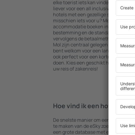
elke toerist iets kan vinden dat aan z
liever voor een all inclusive hoogstaan
hotels met een gezellige sfeer? Is 
misschien iets voor u? Met onze hulp 
accommodatie boeken in Mol. Select
bestemming en de standaard van het 
vervolgens de betaalmethoden en ann
Mol zijn centraal gelegen maar iets v
bent welkom voor een langer verblijf
ook perfect voor een korter verblijf. In
doen. Kies een geschikt hotel en beg
uw reis of zakenreis!
Hoe vind ik een hotel in Mo
De snelste manier om een hotel in Mol
te maken van de eSky zoekmachine v
een grote database met een versche