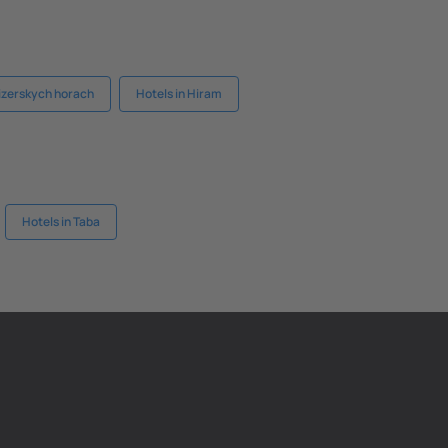
Jizerskych horach
Hotels in Hiram
Hotels in Taba