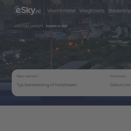
Vlucht+Hotel
Vliegtickets
Stedentrip
eSky.nl
/
verblijf
/
Hotels in Mol