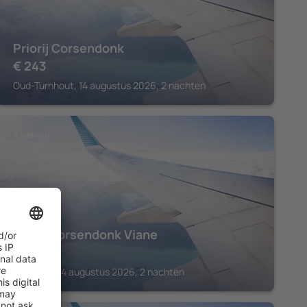
Priorij Corsendonk
€
243
Oud-Turnhout, 14 augustus 2026, 2 nachten
TURNHOUT
Hotel Corsendonk Viane
€
194
Turnhout, 14 augustus 2026, 2 nachten