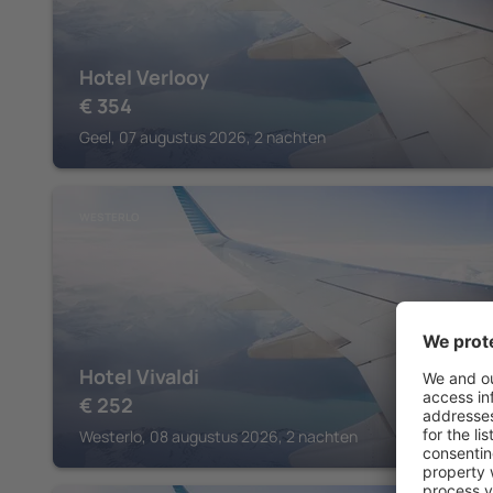
Hotel Verlooy
€
354
Geel, 07 augustus 2026, 2 nachten
WESTERLO
Hotel Vivaldi
€
252
Westerlo, 08 augustus 2026, 2 nachten