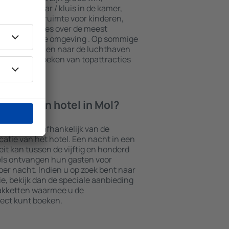
 een minibar / kluis in de kamer,
e, een speelruimte voor kinderen,
ieve brochures over de meest
ttracties in de omgeving . Op sommige
transport van en naar de luchthaven
ook het bezoeken van topattracties
ht in een hotel in Mol?
riëren en is afhankelijk van de
ocatie van het hotel. Een nacht in een
it kan tussen de vijftig en honderd
els ontvangen hun gasten voor
er nacht. Indien u op zoek bent naar
 bekijk dan de speciale aanbieding
akketten waarmee u de
ect kunt boeken.