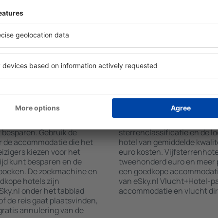
wat u zoekt. Vul de velden
wellnessruimtes met een spa,
 locatie, kies de datum van
restaurants, een eetgedeelt
aantal gasten en kamers toe.
gratis parkeren en informat
aten van uw zoekopdracht
interessante toeristische a
ies op de geselecteerde
locaties bieden hotels ook 
g de afstand van het hotel
aan. Soms moedigen hotels 
methoden en het aantal
in Mol aan.
boeken?
Hoeveel kost een nac
na van eSky.nl is een
Prijs per nacht in Mol kan va
t besparen. Gebruik de
sterrenclassificatie en de l
r de accommodatie die het
hotel van gemiddelde kwalite
izigers kiezen voor het
euro kosten. Vijfsterrenhot
ijd kunt besparen en de
tweehonderd euro en meer p
 boeken. De zoekmachine en
een goedkope accommodatie,
dkope hotels zijn
van eSky.nl Vlucht+Hotel-p
ky.nl onder het tabblad
accommodatie en vlucht dir
of de reis gaat plaatsvinden,
ratis annulering van de