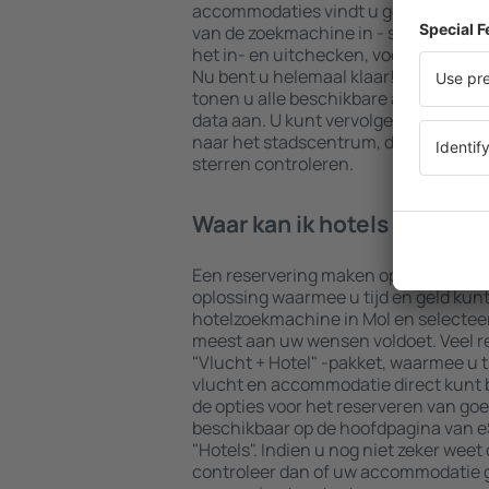
accommodaties vindt u gegarandeerd 
van de zoekmachine in - selecteer uw
het in- en uitchecken, voeg dan het 
Nu bent u helemaal klaar! De result
tonen u alle beschikbare accommodat
data aan. U kunt vervolgens eenvoudi
naar het stadscentrum, de betalings
sterren controleren.
Waar kan ik hotels in Mol 
Een reservering maken op de webpagi
oplossing waarmee u tijd en geld kun
hotelzoekmachine in Mol en selectee
meest aan uw wensen voldoet. Veel re
"Vlucht + Hotel" -pakket, waarmee u t
vlucht en accommodatie direct kunt
de opties voor het reserveren van goe
beschikbaar op de hoofdpagina van eS
"Hotels". Indien u nog niet zeker weet 
controleer dan of uw accommodatie g