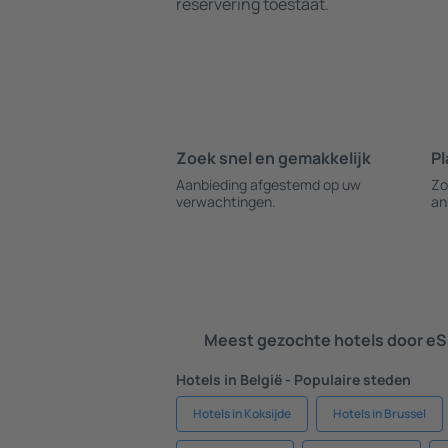
reservering toestaat.
Zoek snel en gemakkelijk
Pl
Aanbieding afgestemd op uw
Zo
verwachtingen.
an
Meest gezochte hotels door eS
Hotels in België - Populaire steden
Hotels in Koksijde
Hotels in Brussel