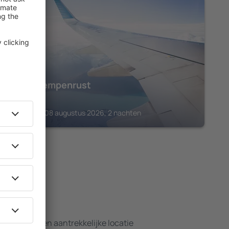
KASTERLEE
Hotel Kempenrust
€
164
Kasterlee, 08 augustus 2026, 2 nachten
hotels
nsten en een aantrekkelijke locatie