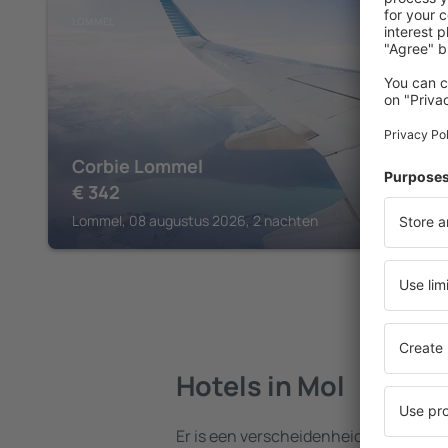
LOMMEL
Corbie Lommel
€
342
Lommel, 08 augustus 2026, 2 nachten
Hotels in Mol
Er is een verscheidenheid aan hotels 