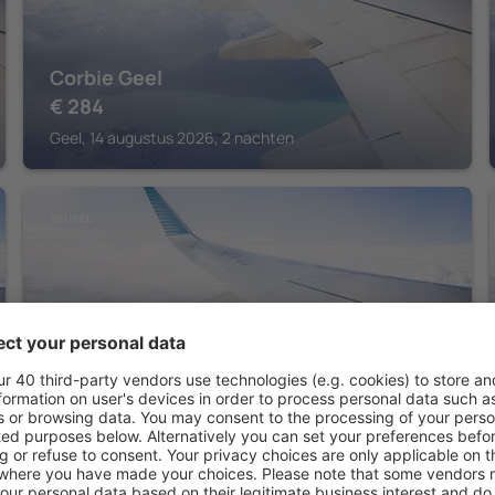
Corbie Geel
€
284
Geel, 14 augustus 2026, 2 nachten
REUSEL
Fletcher Hotel - Restaurant De Kempen
€
171
Reusel, 07 augustus 2026, 2 nachten