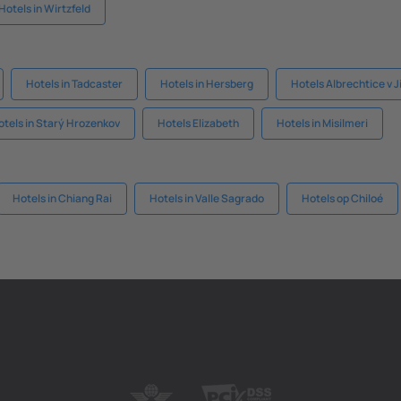
Hotels in Wirtzfeld
Hotels in Tadcaster
Hotels in Hersberg
Hotels Albrechtice v 
otels in Starý Hrozenkov
Hotels Elizabeth
Hotels in Misilmeri
Hotels in Chiang Rai
Hotels in Valle Sagrado
Hotels op Chiloé