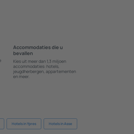
Accommodaties die u
bevallen
e
Kies uit meer dan 1,3 miljoen
accommodaties: hotels,
jeugdherbergen, appartementen
en meer.
Hotels in Ypres
Hotels in Asse