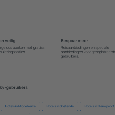
an veilig
Bespaar meer
rgeloos boeken met gratiss
Reisaanbiedingen en speciale
nuleringsopties.
aanbiedingen voor geregistreerd
gebruikers.
ky-gebruikers
Hotels in Middelkerke
Hotels in Oostende
Hotels in Nieuwpoort