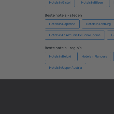
Hotels in Gistel
Hotels in Bilzen
Beste hotels - steden
Hotels in Capitana
Hotels in Loßburg
Hotels in La Almunia De Dona Godina
H
Beste hotels - regio's
Hotels in België
Hotels in Flanders
Hotels in Upper Austria