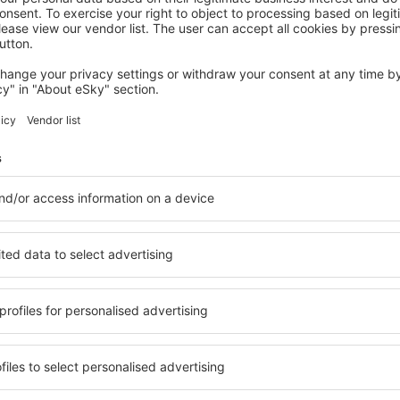
HERENTALS
Hotel de Zalm
€
315
Herentals, 08 augustus 2026, 2 nachten
Meer hotels bekijken in Mol
Mol - de beste 
beschikbaar in Mol, zodat
Een verscheidenheid aan die