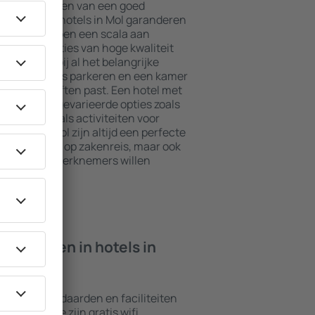
jkste elementen van een goed
el. De beste hotels in Mol garanderen
rvice en hebben een scala aan
. Accommodaties van hoge kwaliteit
aties, vlakbij al het belangrijke
kunnen gratis parkeren en een kamer
bij hun behoeften past. Een hotel met
gewoonlijk gevarieerde opties zoals
itness, evenals activiteiten voor
aties in Mol zijn altijd een perfecte
en en mensen op zakenreis, maar ook
ps voor hun werknemers willen
n ik vinden in hotels in
illende standaarden en faciliteiten
oorkomende zijn gratis wifi,