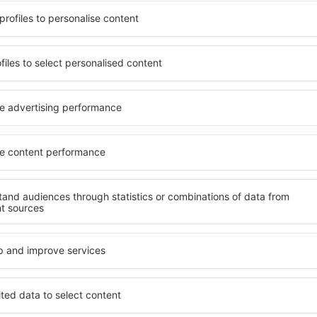
ijn behoeften voldoet. Gaat u
zijn enkele van de belangri
d hotel of gaat u liever voor
ontworpen all-inclusive hot
een goedkope accommodatie
de hoogste standaard in se
kunt u voor elk budget een
faciliteiten voor de gasten
eer uw gewenste
bevinden zich op de beste loc
hotel. Controleer
amusement in Mol. Gasten 
uleringsopties. Hotels in
of suite kiezen die perfect 
erder weg van de drukte. U
een hogere standaard biedt 
 maar de accommodaties zijn
welzijnsruimtes als spa en f
 de buurt is veel te zien en te
kinderen. De beste accommod
in meteen met inpakken voor
keuze voor stellen, gezinn
voor bedrijven die worksho
organiseren.
l?
Welke faciliteiten ka
Mol?
 te vinden, is door gebruik
oor accommodaties. Dankzij
Hotels in Mol hebben versch
idenheid aan
voor hun gasten. De meest v