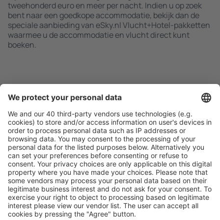
tweehonderd euro en meer per nacht. Indien u op zoek
bent naar een goedkope accommodatie, bekijk dan de
speciale aanbieding van eSky.nl Vlucht+Hotel-pakketten
waarmee u de accommodatie en vlucht direct kunt
boeken.
Zoek snel en gemakkelijk
Aanbieding afgestemd op uw verwachtingen.
Plan veilig
Zorgeloos boeken met gratiss annuleringsopties.
Bespaar meer
Reisaanbiedingen en speciale aanbiedingen voor
geregistreerde gebruikers.