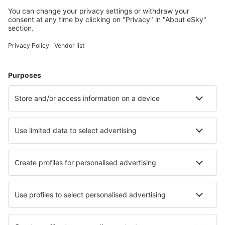
Accommodaties die u bevallen
Kies uit meer dan 1,3 miljoen accommodaties: hotels,
jeugdherbergen, appartementen en meer.
Meest gezochte hotels door eSky-gebruikers
Hotels in België - Populaire steden
Hotels in Oostende
Hotels in Middelkerke
Hotels in Nieuwpoort
Hotels in Koksijde
Hotels in Brussel
Hotels in Heuvelland
Hotels in Bütgenbach
Hotels in Leuven
Hotels in Zutendaal
Hotels in Dinant
Beste hotels - steden