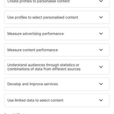
Hotels in Matugama
Hotels in Camolin
Hotels Mount Hope
Hotels in Mäntyjärvi
Hotels in Ticul
Hotels in Sohar
Hotels in Neápolis
Hotels in Nový Hrozenkov
Hotels in Camberley
Hotels in Medina Sidonia
Beste hotels - regio's
Hotels in België
Hotels in Flanders
Hotels in Bolivar
Hotels in Bastimentos Island
Hotels in Pernik
Hotels in Everglades National Park
Hotels in Amazonas