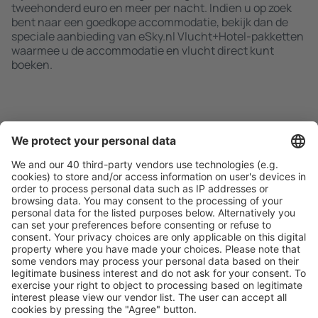
tweehonderd euro en meer per nacht. Indien u op zoek
bent naar een goedkope accommodatie, bekijk dan de
speciale aanbieding van eSky.nl Vlucht+Hotel-pakketten
waarmee u de accommodatie en vlucht direct kunt
boeken.
Zoek snel en gemakkelijk
Aanbieding afgestemd op uw verwachtingen.
Plan veilig
Zorgeloos boeken met gratiss annuleringsopties.
Bespaar meer
Reisaanbiedingen en speciale aanbiedingen voor
geregistreerde gebruikers.