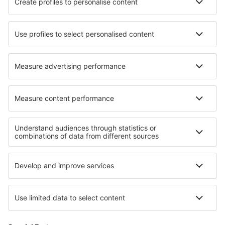
Hotels in Sielpia Wielka
Hotels in Boussoulet
Hotels in Choibalsan
Hotels in Alcantarilha
Hotels in Ladispoli
Hotels in Tuam
Hotels in Escuinapa
Beste hotels - regio's
Hotels in Neusiedlersee
Hotels in Wildschoenau
Hotels in Paznaun
Hotels in Grossarltal
Hotels in Flachau
Hotels in Mauritius
Hotels in Servië
Hotels in Nationaal Park Świętokrzyski
Hotels in Porta Caribe
Hotels in Nigeria