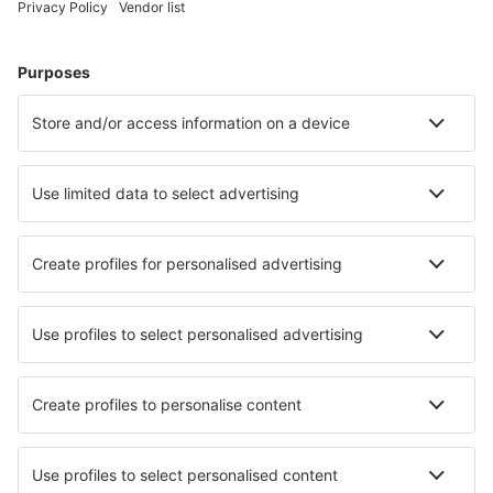
jeugdherbergen, appartementen en meer.
Meest gezochte hotels door eSky-gebruikers
Hotels in Ierland - Populaire steden
Hotels in Killarney
Hotels in Kenmare
Hotels in Dublin
Hotels in Clifden
Hotels in Galway
Hotels in Ballynaskreena
Hotels in Tuam
Hotels in Maynooth
Hotels in Cleggan
Hotels in Killenard
Beste hotels - steden
Hotels in Minden
Hotels in Romainmôtier