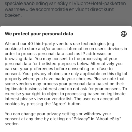
speciale aanbieding van eSky.nl Vlucht+Hotel-pakketten
waarmee u de accommodatie en vlucht direct kunt
boeken.
Zoek snel en gemakkelijk
Aanbieding afgestemd op uw verwachtingen.
Plan veilig
Zorgeloos boeken met gratiss annuleringsopties.
Bespaar meer
Reisaanbiedingen en speciale aanbiedingen voor
geregistreerde gebruikers.
Accommodaties die u bevallen
Kies uit meer dan 1,3 miljoen accommodaties: hotels,