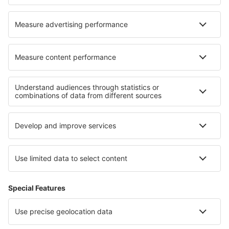
Hotels in Salomo
Hotels in Firminy
Hotels in Stelle
Hotels in Höfen
Hotels in Ban Pae
Hotels in Chambon
Hotels in Breviandes
Hotels in Brna
Beste hotels - regio's
Hotels in Ierland
Hotels in Opolskie
Hotels in Jalisco
Hotels in Vuurland
Hotels in Oltenië
Hotels aan de Makarska Rivièra