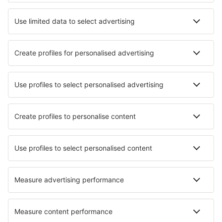
Hotels in Haifa
Hotels in Eilat
Hotels in Midreshet Ben Gurion
Hotels in Yeẖiam
Hotels in Kiryat Tiv'on
Hotels in Newe Zohar
Hotels in Netanya
Beste hotels - steden
Hotels in Aramac
Hotels in Lourinhã
Hotels in Villeneuve-Saint-Georges
Hotels in Iztacalco
Hotels in Carballido
Hotels in Tête Jaune
Hotels in Drachten
Hotels in Rye
Hotels in Granges-Narboz
Hotels in Hobart