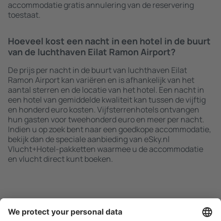
accommodatie gratis annulering van de reservering
toestaat.
Hoeveel kost een nacht in een hotel in de buurt
van de luchthaven Eilat Ramon Airport?
De prijs per nacht in de buurt van luchthaven Eilat
Ramon Airport kan variëren en is afhankelijk van het
aantal sterren en de locatie van het hotel. Een nacht in
een hotel van gemiddelde kwaliteit kan tussen de vijftig
en honderd euro kosten. Vijfsterrenhotels ontvangen
hun gasten voor tweehonderd euro en meer per nacht.
Indien u op zoek bent naar een goedkope accommodatie,
bekijk dan de speciale aanbieding van eSky.nl
Vlucht+Hotel-pakketten waarmee u de accommodatie
en vlucht direct kunt boeken.
Zoek snel en gemakkelijk