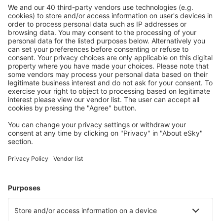
Aanbieding afgestemd op uw verwachtingen.
Plan veilig
Zorgeloos boeken met gratiss annuleringsopties.
Bespaar meer
Reisaanbiedingen en speciale aanbiedingen voor
geregistreerde gebruikers.
Accommodaties die u bevallen
Kies uit meer dan 1,3 miljoen accommodaties: hotels,
jeugdherbergen, appartementen en meer.
Meest gezochte hotels door eSky-gebruikers
Hotels in Israël - Populaire steden
Hotels in Tiberias
Hotels in Jerusalem
Hotels in Tel Aviv