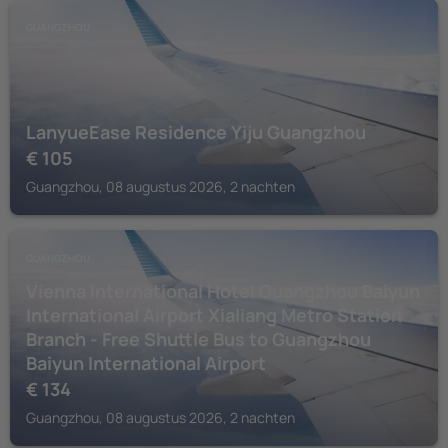
GUANGZHOU
LanyueEase Residence Yiju Guangzhou
€
105
Guangzhou, 08 augustus 2026, 2 nachten
GUANGZHOU
Vienna International Hotel Guangzhou Baiyun
International Airport Xialiang Metro Station
Branch - Free Shuttle Bus to Guangzhou
Baiyun International Airport
€
134
Guangzhou, 08 augustus 2026, 2 nachten