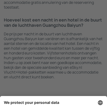
accommodatie gratis annulering van de reservering
toestaat.
Hoeveel kost een nacht in een hotel in de buurt
van de luchthaven Guangzhou Baiyun?
De prijs per nacht in de buurt van luchthaven
Guangzhou Baiyun kan variëren en is afhankelijk van het
aantal sterren en de locatie van het hotel. Een nacht in
een hotel van gemiddelde kwaliteit kan tussen de vijftig
en honderd euro kosten. Vijfsterrenhotels ontvangen
hun gasten voor tweehonderd euro en meer per nacht.
Indien u op zoek bent naar een goedkope accommodatie,
bekijk dan de speciale aanbieding van eSky.nl
Vlucht+Hotel-pakketten waarmee u de accommodatie
en vlucht direct kunt boeken.
Zoek snel en gemakkelijk