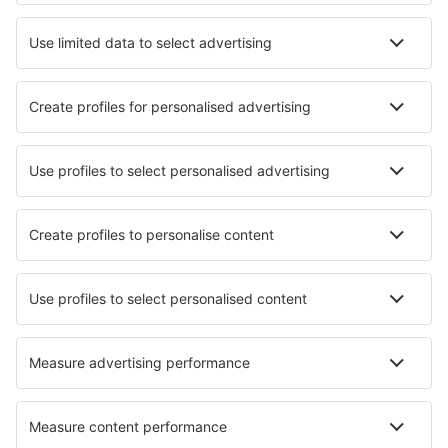
Hotels in Shenzhen
Hotels in Chengdu
Hotels in Shanghai
Hotels in Ling Shui
Hotels in Jingmen
Hotels Lingshan
Hotels in Guiyang
Hotels in Huangshan
Beste hotels - steden
Hotels in Riga
Hotels in Motta Di Livenza
Hotels in Thornton
Hotels in Germantown
Hotels in Entlebuch
Hotels in Zoersel
Hotels in Campdevanol
Hotels in Arvika
Hotels in Shuya
Hotels in Tourlos