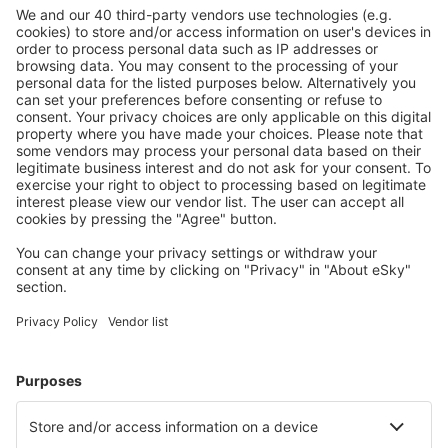
Aanbieding afgestemd op uw verwachtingen.
Plan veilig
Zorgeloos boeken met gratiss annuleringsopties.
Bespaar meer
Reisaanbiedingen en speciale aanbiedingen voor
geregistreerde gebruikers.
Accommodaties die u bevallen
Kies uit meer dan 1,3 miljoen accommodaties: hotels,
jeugdherbergen, appartementen en meer.
Meest gezochte hotels door eSky-gebruikers
Hotels in China - Populaire steden
Hotels in Hangzhou
Hotels in Peking