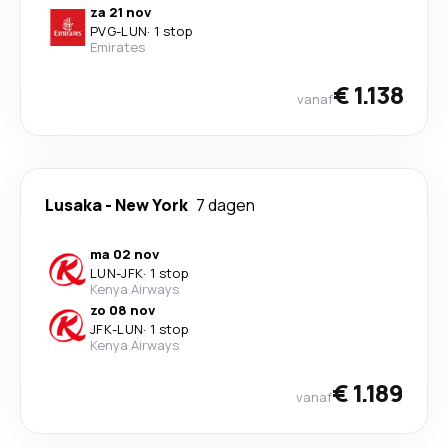
za 21 nov
PVG
-
LUN
·
1 stop
Emirates
€ 1.138
vanaf
Lusaka
-
New York
7 dagen
ma 02 nov
LUN
-
JFK
·
1 stop
Kenya Airways
zo 08 nov
JFK
-
LUN
·
1 stop
Kenya Airways
€ 1.189
vanaf