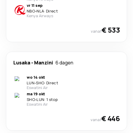
vr 11 sep
NBO
-
NLA
·
Direct
Kenya Airways
€ 533
vanaf
Lusaka
-
Manzini
6 dagen
wo 14 okt
LUN
-
SHO
·
Direct
Eswatini Air
ma 19 okt
SHO
-
LUN
·
1 stop
Eswatini Air
€ 446
vanaf