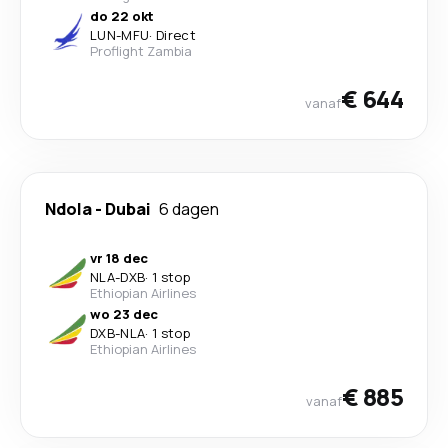
do 22 okt
LUN
-
MFU
·
Direct
Proflight Zambia
€ 644
vanaf
Ndola
-
Dubai
6 dagen
vr 18 dec
NLA
-
DXB
·
1 stop
Ethiopian Airlines
wo 23 dec
DXB
-
NLA
·
1 stop
Ethiopian Airlines
€ 885
vanaf