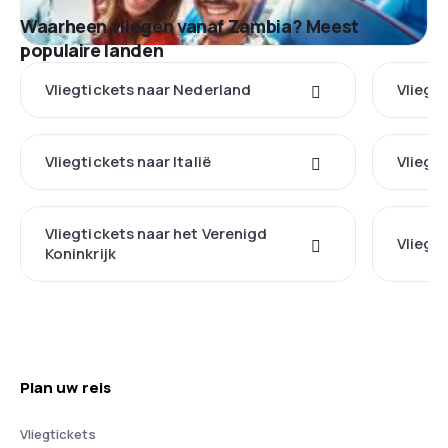
Waarheen vliegen vanaf Zambia? Meest
populaire landen
Vliegtickets naar Nederland
Vliegt
Vliegtickets naar Italië
Vliegti
Vliegtickets naar het Verenigd
Vliegti
Koninkrijk
Plan uw reis
Vliegtickets