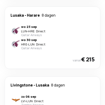
Lusaka
-
Harare
8 dagen
wo 23 sep
LUN
-
HRE
·
Direct
Qatar Airways
wo 30 sep
HRE
-
LUN
·
Direct
Qatar Airways
€ 215
vanaf
Livingstone
-
Lusaka
8 dagen
zo 06 sep
LVI
-
LUN
·
Direct
Zambia Airways