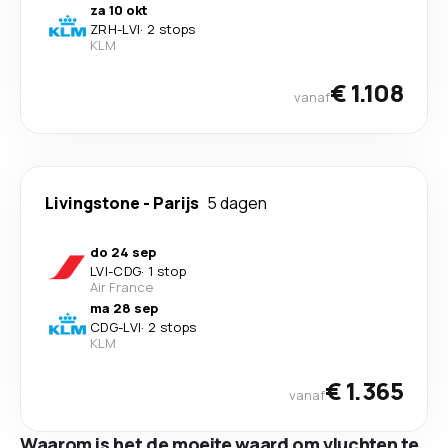
za 10 okt
ZRH
-
LVI
·
2 stops
KLM
€ 1.108
vanaf
Livingstone
-
Parijs
5 dagen
do 24 sep
LVI
-
CDG
·
1 stop
Air France
ma 28 sep
CDG
-
LVI
·
2 stops
KLM
€ 1.365
vanaf
Waarom is het de moeite waard om vluchten te