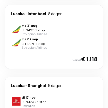
Lusaka
-
Istanboel
8 dagen
ma 31 aug
LUN
-
IST
·
1 stop
Ethiopian Airlines
ma 07 sep
IST
-
LUN
·
1 stop
Ethiopian Airlines
€ 1.118
vanaf
Lusaka
-
Shanghai
5 dagen
di 17 nov
LUN
-
PVG
·
1 stop
Emirates