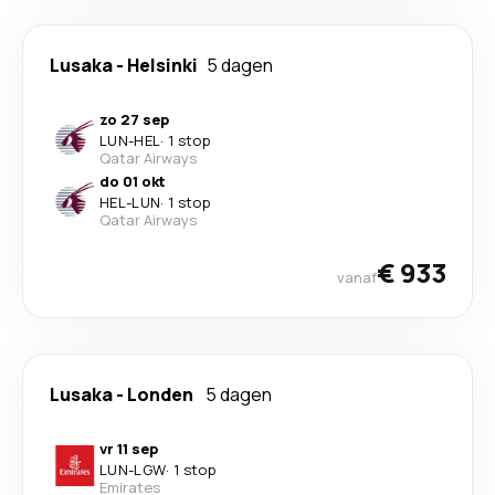
Lusaka
-
Helsinki
5 dagen
zo 27 sep
LUN
-
HEL
·
1 stop
Qatar Airways
do 01 okt
HEL
-
LUN
·
1 stop
Qatar Airways
€ 933
vanaf
Lusaka
-
Londen
5 dagen
vr 11 sep
LUN
-
LGW
·
1 stop
Emirates