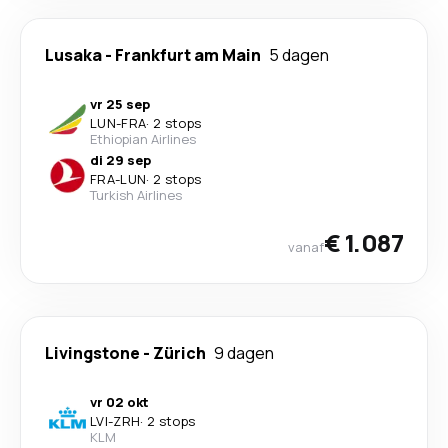
Lusaka
-
Frankfurt am Main
5 dagen
vr 25 sep
LUN
-
FRA
·
2 stops
Ethiopian Airlines
di 29 sep
FRA
-
LUN
·
2 stops
Turkish Airlines
€ 1.087
vanaf
Livingstone
-
Zürich
9 dagen
vr 02 okt
LVI
-
ZRH
·
2 stops
KLM