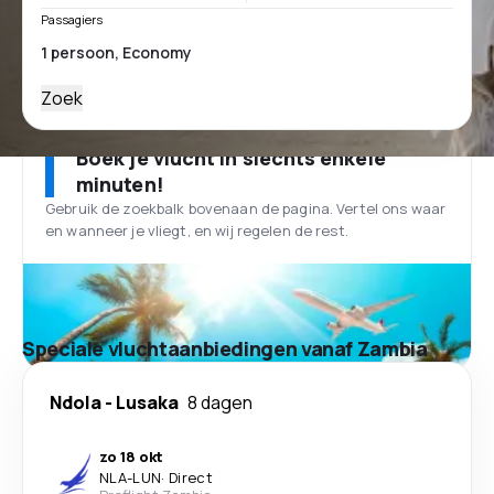
Passagiers
Zoek
Boek je vlucht in slechts enkele
minuten!
Gebruik de zoekbalk bovenaan de pagina. Vertel ons waar
en wanneer je vliegt, en wij regelen de rest.
Speciale vluchtaanbiedingen vanaf Zambia
Ndola
-
Lusaka
8 dagen
zo 18 okt
NLA
-
LUN
·
Direct