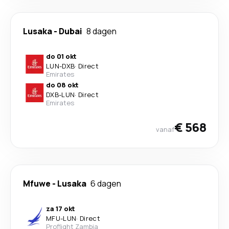
Lusaka
-
Dubai
8 dagen
do 01 okt
LUN
-
DXB
·
Direct
Emirates
do 08 okt
DXB
-
LUN
·
Direct
Emirates
€ 568
vanaf
Mfuwe
-
Lusaka
6 dagen
za 17 okt
MFU
-
LUN
·
Direct
Proflight Zambia