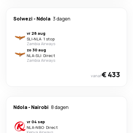
Solwezi
-
Ndola
3 dagen
vr 28 aug
SLI
-
NLA
·
1 stop
Zambia Airways
zo 30 aug
NLA
-
SLI
·
Direct
Zambia Airways
€ 433
vanaf
Ndola
-
Nairobi
8 dagen
vr 04 sep
NLA
-
NBO
·
Direct
Kenya Airways