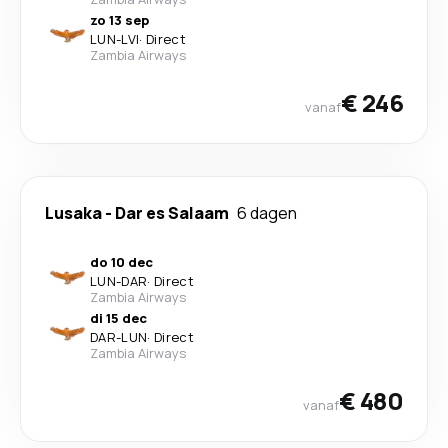
zo 13 sep
LUN
-
LVI
·
Direct
Zambia Airways
€ 246
vanaf
Lusaka
-
Dar es Salaam
6 dagen
do 10 dec
LUN
-
DAR
·
Direct
Zambia Airways
di 15 dec
DAR
-
LUN
·
Direct
Zambia Airways
€ 480
vanaf