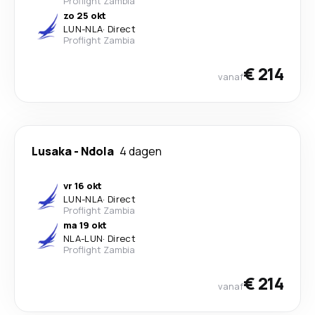
Proflight Zambia
zo 25 okt
LUN
-
NLA
·
Direct
Proflight Zambia
€ 214
vanaf
Lusaka
-
Ndola
4 dagen
vr 16 okt
LUN
-
NLA
·
Direct
Proflight Zambia
ma 19 okt
NLA
-
LUN
·
Direct
Proflight Zambia
€ 214
vanaf