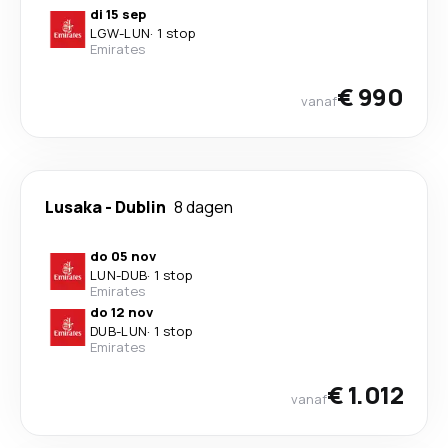
di 15 sep
LGW
-
LUN
·
1 stop
Emirates
€ 990
vanaf
Lusaka
-
Dublin
8 dagen
do 05 nov
LUN
-
DUB
·
1 stop
Emirates
do 12 nov
DUB
-
LUN
·
1 stop
Emirates
€ 1.012
vanaf