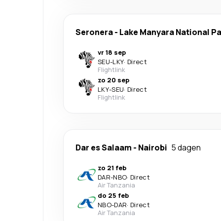
Seronera
-
Lake Manyara National Pa
vr 18 sep
SEU
-
LKY
·
Direct
Flightlink
zo 20 sep
LKY
-
SEU
·
Direct
Flightlink
Dar es Salaam
-
Nairobi
5 dagen
zo 21 feb
DAR
-
NBO
·
Direct
Air Tanzania
do 25 feb
NBO
-
DAR
·
Direct
Air Tanzania