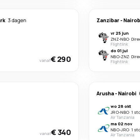
rk
3 dagen
Zanzibar
-
Nairob
vr 25 jun
ZNZ
-
NBO
·
Dire
Flightlink
do 01 jul
€ 290
NBO
-
ZNZ
·
Dire
vanaf
Flightlink
Arusha
-
Nairobi
wo 28 okt
JRO
-
NBO
·
1 st
Air Tanzania
ma 02 nov
€ 340
NBO
-
JRO
·
1 st
vanaf
Air Tanzania