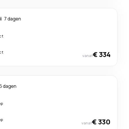
i
7 dagen
ct
ct
€ 334
vanaf
6 dagen
op
op
€ 330
vanaf