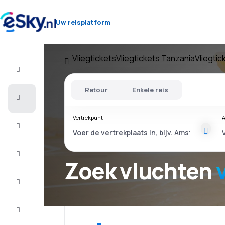
Uw reisplatform
Vliegtickets
Vliegtickets Tanzania
Vliegtic
Vlucht+Hotel
Retour
Enkele reis
Vliegtickets
Vertrekpunt
A
Vakantie
Last
minute
Zoek vluchten
Stedentrip
Verblijf