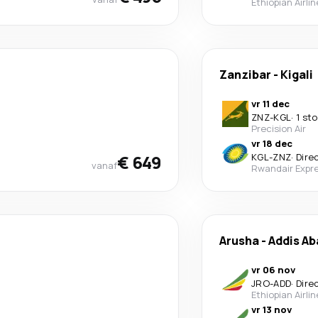
Ethiopian Airli
Zanzibar
-
Kigali
vr 11 dec
ZNZ
-
KGL
·
1 st
Precision Air
vr 18 dec
€ 649
KGL
-
ZNZ
·
Dire
vanaf
Rwandair Expr
Arusha
-
Addis A
vr 06 nov
JRO
-
ADD
·
Dire
Ethiopian Airli
vr 13 nov