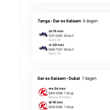
Tanga
-
Dar es Salaam
6 dagen
zo 15 nov
TGT
-
DAR
·
Direct
Auric Air
vr 20 nov
DAR
-
TGT
·
Direct
Auric Air
Dar es Salaam
-
Dubai
7 dagen
wo 04 nov
DAR
-
DXB
·
1 stop
Kenya Airways
di 10 nov
DXB
-
DAR
·
1 stop