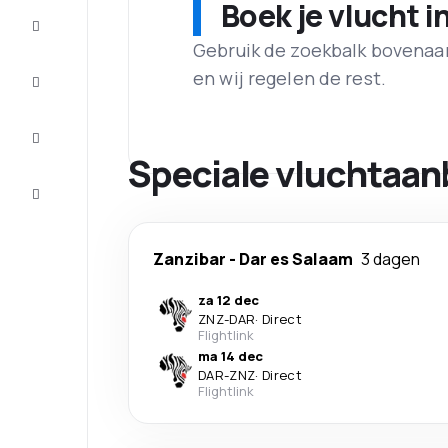
Boek je vlucht i
Aanbiedingen
Gebruik de zoekbalk bovenaan 
Maak de
en wij regelen de rest.
reis
compleet
Inspiratie
en tips
Speciale vluchtaan
Klantenservice
Zanzibar
-
Dar es Salaam
3 dagen
za 12 dec
ZNZ
-
DAR
·
Direct
Flightlink
ma 14 dec
DAR
-
ZNZ
·
Direct
Flightlink