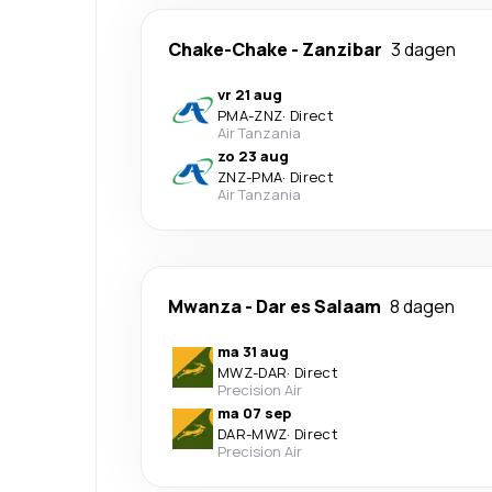
Chake-Chake
-
Zanzibar
3 dagen
vr 21 aug
PMA
-
ZNZ
·
Direct
Air Tanzania
zo 23 aug
ZNZ
-
PMA
·
Direct
Air Tanzania
Mwanza
-
Dar es Salaam
8 dagen
ma 31 aug
MWZ
-
DAR
·
Direct
Precision Air
ma 07 sep
DAR
-
MWZ
·
Direct
Precision Air