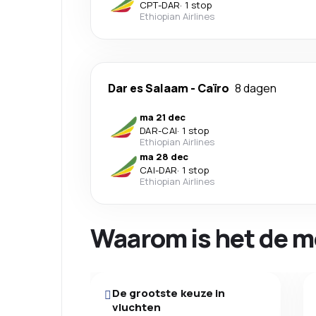
CPT
-
DAR
·
1 stop
Ethiopian Airlines
Dar es Salaam
-
Caïro
8 dagen
ma 21 dec
DAR
-
CAI
·
1 stop
Ethiopian Airlines
ma 28 dec
CAI
-
DAR
·
1 stop
Ethiopian Airlines
Waarom is het de m
De grootste keuze in
vluchten