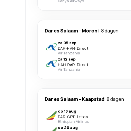
Kenya Airways
Dar es Salaam
-
Moroni
8 dagen
za 05 sep
DAR
-
HAH
·
Direct
Air Tanzania
za 12 sep
HAH
-
DAR
·
Direct
Air Tanzania
Dar es Salaam
-
Kaapstad
8 dagen
do 13 aug
DAR
-
CPT
·
1 stop
Ethiopian Airlines
do 20 aug