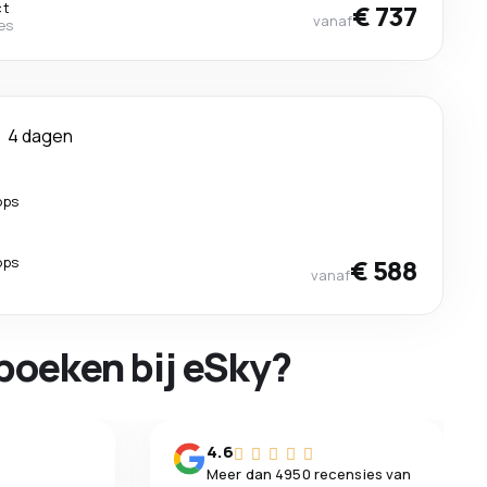
ct
€ 737
vanaf
nes
4 dagen
ops
ops
€ 588
vanaf
boeken bij eSky?
n
4.6
Meer dan 4950 recensies van