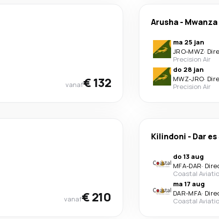
Arusha
-
Mwanza
ma 25 jan
JRO
-
MWZ
·
Dir
Precision Air
do 28 jan
€ 132
MWZ
-
JRO
·
Dir
vanaf
Precision Air
Kilindoni
-
Dar es
do 13 aug
MFA
-
DAR
·
Dire
Coastal Aviati
ma 17 aug
€ 210
DAR
-
MFA
·
Dire
vanaf
Coastal Aviati