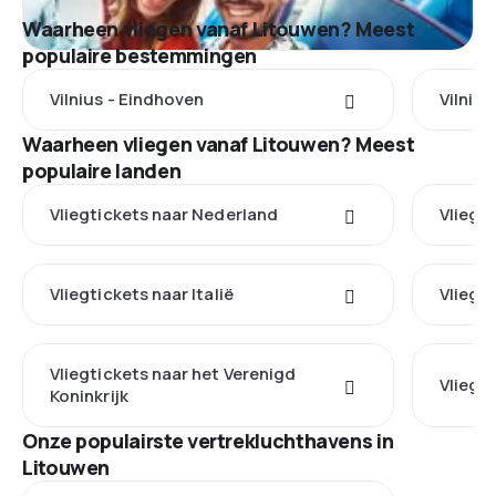
Waarheen vliegen vanaf Litouwen? Meest
populaire bestemmingen
Vilnius - Eindhoven
Vilniu
Waarheen vliegen vanaf Litouwen? Meest
populaire landen
Vliegtickets naar Nederland
Vliegt
Vliegtickets naar Italië
Vliegti
Vliegtickets naar het Verenigd
Vliegti
Koninkrijk
Onze populairste vertrekluchthavens in
Litouwen