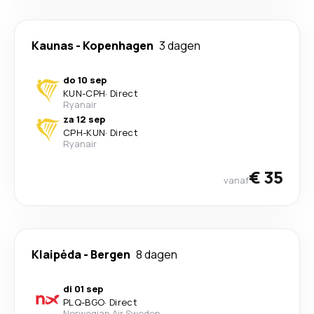
Kaunas
-
Kopenhagen
3 dagen
do 10 sep
KUN
-
CPH
·
Direct
Ryanair
za 12 sep
CPH
-
KUN
·
Direct
Ryanair
€ 35
vanaf
Klaipėda
-
Bergen
8 dagen
di 01 sep
PLQ
-
BGO
·
Direct
Norwegian Air Sweden