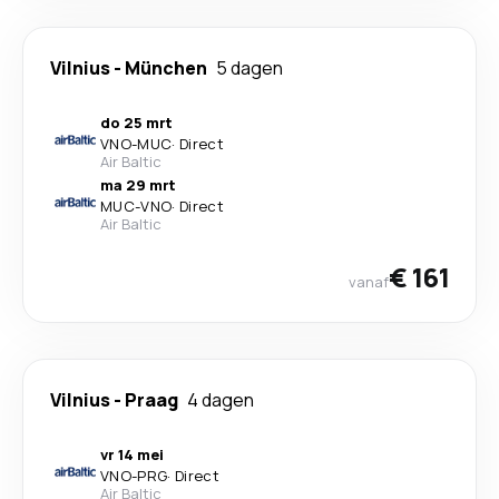
Vilnius
-
München
5 dagen
do 25 mrt
VNO
-
MUC
·
Direct
Air Baltic
ma 29 mrt
MUC
-
VNO
·
Direct
Air Baltic
€ 161
vanaf
Vilnius
-
Praag
4 dagen
vr 14 mei
VNO
-
PRG
·
Direct
Air Baltic