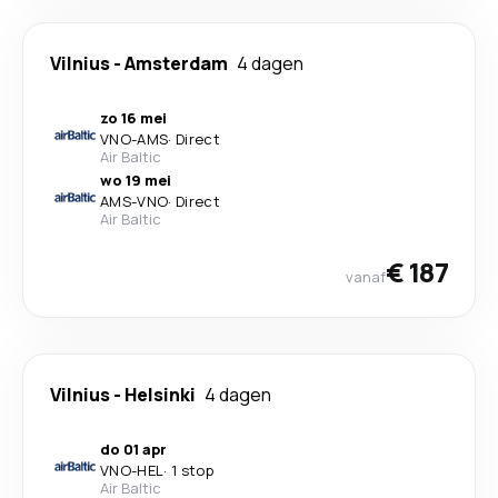
Vilnius
-
Amsterdam
4 dagen
zo 16 mei
VNO
-
AMS
·
Direct
Air Baltic
wo 19 mei
AMS
-
VNO
·
Direct
Air Baltic
€ 187
vanaf
Vilnius
-
Helsinki
4 dagen
do 01 apr
VNO
-
HEL
·
1 stop
Air Baltic