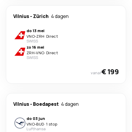
Vilnius
-
Zürich
4 dagen
do 13 mei
VNO
-
ZRH
·
Direct
SWISS
zo 16 mei
ZRH
-
VNO
·
Direct
SWISS
€ 199
vanaf
Vilnius
-
Boedapest
4 dagen
do 03 jun
VNO
-
BUD
·
1 stop
Lufthansa