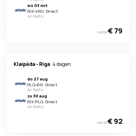
wo 03 mrt
RIX
-
VNO
·
Direct
Air Baltic
€ 79
vanaf
Klaipėda
-
Riga
4 dagen
do 27 aug
PLQ
-
RIX
·
Direct
Air Baltic
zo 30 aug
RIX
-
PLQ
·
Direct
Air Baltic
€ 92
vanaf