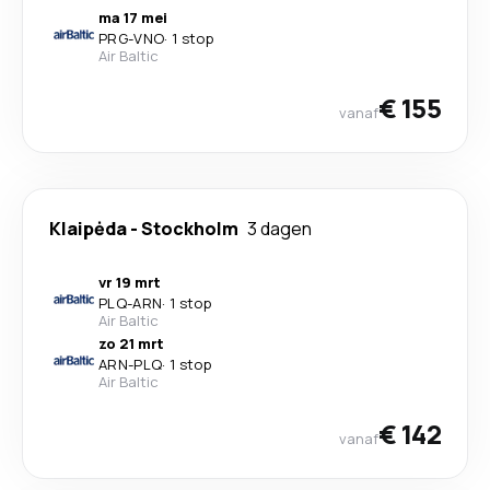
ma 17 mei
PRG
-
VNO
·
1 stop
Air Baltic
€ 155
vanaf
Klaipėda
-
Stockholm
3 dagen
vr 19 mrt
PLQ
-
ARN
·
1 stop
Air Baltic
zo 21 mrt
ARN
-
PLQ
·
1 stop
Air Baltic
€ 142
vanaf