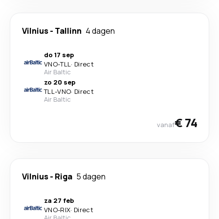
Vilnius
-
Tallinn
4 dagen
do 17 sep
VNO
-
TLL
·
Direct
Air Baltic
zo 20 sep
TLL
-
VNO
·
Direct
Air Baltic
€ 74
vanaf
Vilnius
-
Riga
5 dagen
za 27 feb
VNO
-
RIX
·
Direct
Air Baltic