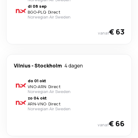
di 08 sep
BGO
-
PLQ
·
Direct
Norwegian Air Sweden
€ 63
vanaf
Vilnius
-
Stockholm
4 dagen
do 01 okt
VNO
-
ARN
·
Direct
Norwegian Air Sweden
zo 04 okt
ARN
-
VNO
·
Direct
Norwegian Air Sweden
€ 66
vanaf