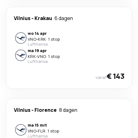
Vilnius
-
Krakau
6 dagen
wo 14 apr
VNO
-
KRK
·
1 stop
Lufthansa
ma 19 apr
KRK
-
VNO
·
1 stop
Lufthansa
€ 143
vanaf
Vilnius
-
Florence
8 dagen
ma 15 mrt
VNO
-
FLR
·
1 stop
Lufthansa