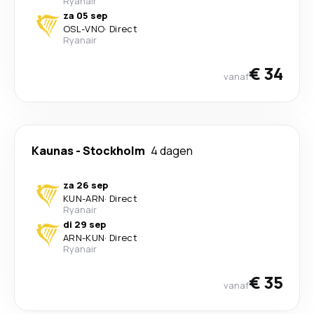
Ryanair
za 05 sep
OSL
-
VNO
·
Direct
Ryanair
€ 34
vanaf
Kaunas
-
Stockholm
4 dagen
za 26 sep
KUN
-
ARN
·
Direct
Ryanair
di 29 sep
ARN
-
KUN
·
Direct
Ryanair
€ 35
vanaf