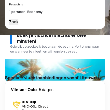
Passagiers
Zoek
Boek je vlucht in slechts enkele
minuten!
Gebruik de zoekbalk bovenaan de pagina. Vertel ons waar
en wanneer je vliegt, en wij regelen de rest.
Speciale vluchtaanbiedingen vanaf Litouwen
Vilnius
-
Oslo
5 dagen
di 01 sep
VNO
-
OSL
·
Direct