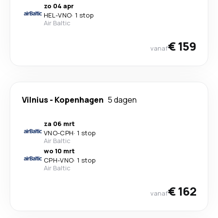
zo 04 apr
HEL
-
VNO
·
1 stop
Air Baltic
€ 159
vanaf
Vilnius
-
Kopenhagen
5 dagen
za 06 mrt
VNO
-
CPH
·
1 stop
Air Baltic
wo 10 mrt
CPH
-
VNO
·
1 stop
Air Baltic
€ 162
vanaf