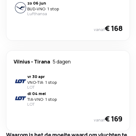
zo 06 jun
BUD
-
VNO
·
1 stop
Lufthansa
€ 168
vanaf
Vilnius
-
Tirana
5 dagen
vr 30 apr
VNO
-
TIA
·
1 stop
LOT
di 04 mei
TIA
-
VNO
·
1 stop
LOT
€ 169
vanaf
Waarom is het de moeite waard om vluchten te