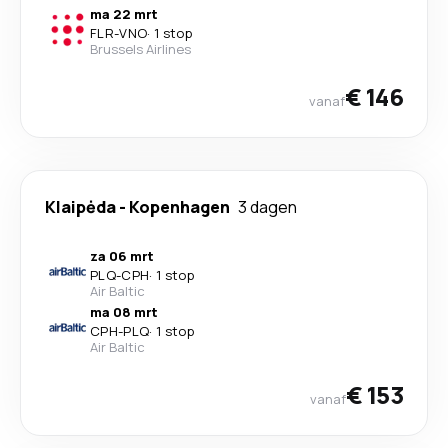
ma 22 mrt
FLR
-
VNO
·
1 stop
Brussels Airlines
€ 146
vanaf
Klaipėda
-
Kopenhagen
3 dagen
za 06 mrt
PLQ
-
CPH
·
1 stop
Air Baltic
ma 08 mrt
CPH
-
PLQ
·
1 stop
Air Baltic
€ 153
vanaf