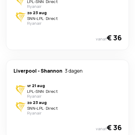
LPL
-
SNN
·
Direct
Ryanair
zo 23 aug
SNN
-
LPL
·
Direct
Ryanair
€ 36
vanaf
Liverpool
-
Shannon
3 dagen
vr 21 aug
LPL
-
SNN
·
Direct
Ryanair
zo 23 aug
SNN
-
LPL
·
Direct
Ryanair
€ 36
vanaf