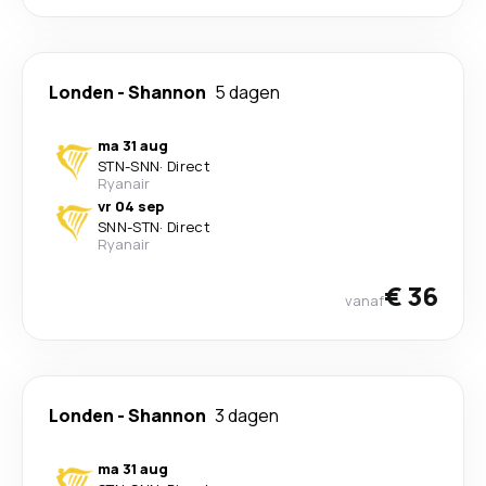
Londen
-
Shannon
5 dagen
ma 31 aug
STN
-
SNN
·
Direct
Ryanair
vr 04 sep
SNN
-
STN
·
Direct
Ryanair
€ 36
vanaf
Londen
-
Shannon
3 dagen
ma 31 aug