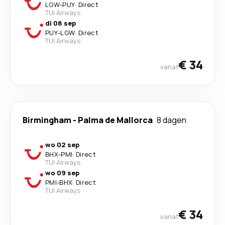
LGW
-
PUY
·
Direct
TUI Airways
di 08 sep
PUY
-
LGW
·
Direct
TUI Airways
€ 34
vanaf
Birmingham
-
Palma de Mallorca
8 dagen
wo 02 sep
BHX
-
PMI
·
Direct
TUI Airways
wo 09 sep
PMI
-
BHX
·
Direct
TUI Airways
€ 34
vanaf