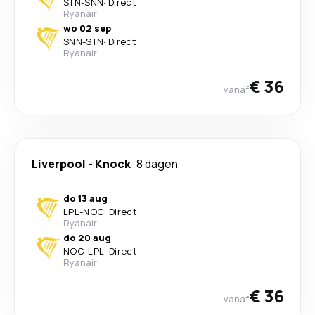
STN
-
SNN
·
Direct
Ryanair
wo 02 sep
SNN
-
STN
·
Direct
Ryanair
€ 36
vanaf
Liverpool
-
Knock
8 dagen
do 13 aug
LPL
-
NOC
·
Direct
Ryanair
do 20 aug
NOC
-
LPL
·
Direct
Ryanair
€ 36
vanaf