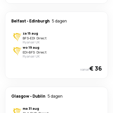
Belfast
-
Edinburgh
5 dagen
za 15 aug
BFS
-
EDI
·
Direct
Ryanair UK
wo 19 aug
EDI
-
BFS
·
Direct
Ryanair UK
€ 36
vanaf
Glasgow
-
Dublin
5 dagen
ma 31 aug