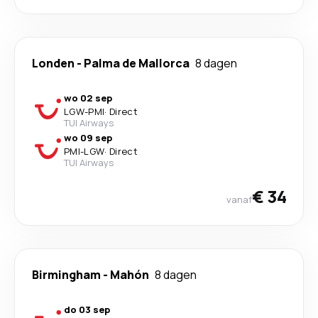
Londen
-
Palma de Mallorca
8 dagen
wo 02 sep
LGW
-
PMI
·
Direct
TUI Airways
wo 09 sep
PMI
-
LGW
·
Direct
TUI Airways
€ 34
vanaf
Birmingham
-
Mahón
8 dagen
do 03 sep