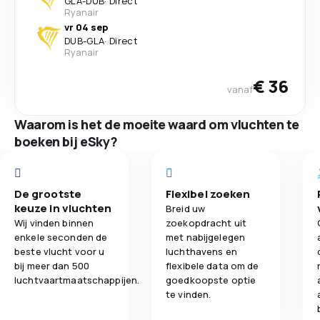
GLA
-
DUB
·
Direct
Ryanair
vr 04 sep
DUB
-
GLA
·
Direct
Ryanair
€ 36
vanaf
Waarom is het de moeite waard om vluchten te
boeken bij eSky?
De grootste
Flexibel zoeken
keuze in vluchten
Breid uw
Wij vinden binnen
zoekopdracht uit
enkele seconden de
met nabijgelegen
beste vlucht voor u
luchthavens en
bij meer dan 500
flexibele data om de
luchtvaartmaatschappijen.
goedkoopste optie
te vinden.