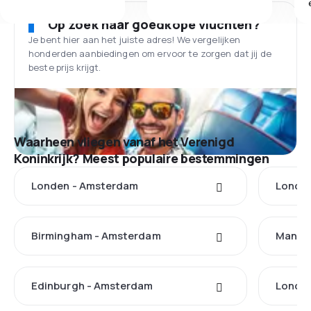
Op zoek naar goedkope vluchten?
Je bent hier aan het juiste adres! We vergelijken
honderden aanbiedingen om ervoor te zorgen dat jij de
beste prijs krijgt.
Waarheen vliegen vanaf het Verenigd
Koninkrijk? Meest populaire bestemmingen
Londen - Amsterdam
Londen
Birmingham - Amsterdam
Manche
Edinburgh - Amsterdam
Londen