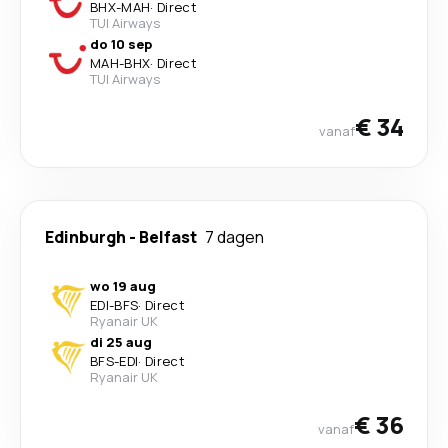
BHX
-
MAH
·
Direct
TUI Airways
do 10 sep
MAH
-
BHX
·
Direct
TUI Airways
€ 34
vanaf
Edinburgh
-
Belfast
7 dagen
wo 19 aug
EDI
-
BFS
·
Direct
Ryanair UK
di 25 aug
BFS
-
EDI
·
Direct
Ryanair UK
€ 36
vanaf