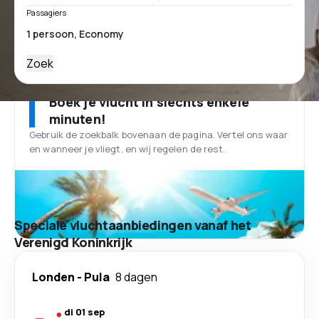
Passagiers
Zoek
Boek je vlucht in slechts enkele
minuten!
Gebruik de zoekbalk bovenaan de pagina. Vertel ons waar
en wanneer je vliegt, en wij regelen de rest.
Speciale vluchtaanbiedingen vanaf het
Verenigd Koninkrijk
Londen
-
Pula
8 dagen
di 01 sep