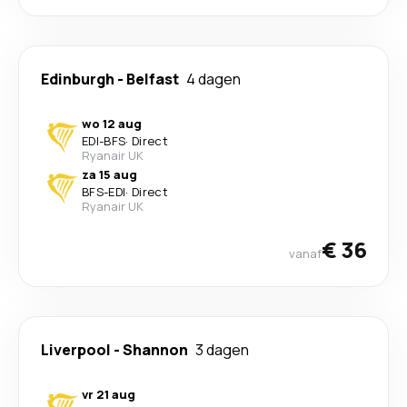
Edinburgh
-
Belfast
4 dagen
wo 12 aug
EDI
-
BFS
·
Direct
Ryanair UK
za 15 aug
BFS
-
EDI
·
Direct
Ryanair UK
€ 36
vanaf
Liverpool
-
Shannon
3 dagen
vr 21 aug