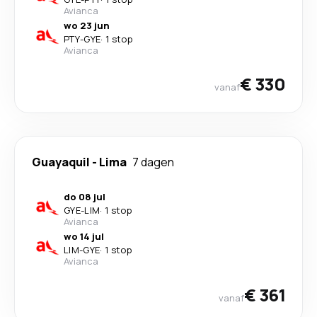
Avianca
wo 23 jun
PTY
-
GYE
·
1 stop
Avianca
€ 330
vanaf
Guayaquil
-
Lima
7 dagen
do 08 jul
GYE
-
LIM
·
1 stop
Avianca
wo 14 jul
LIM
-
GYE
·
1 stop
Avianca
€ 361
vanaf