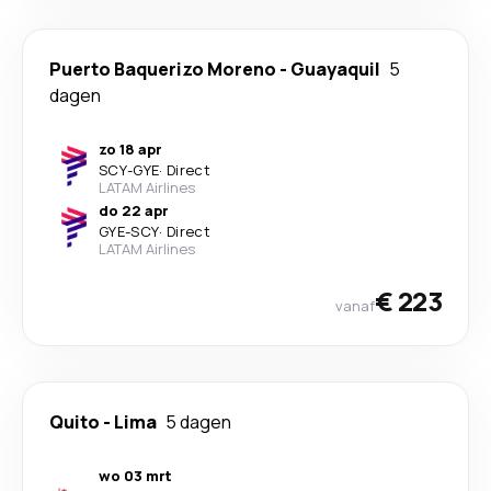
Puerto Baquerizo Moreno
-
Guayaquil
5
dagen
zo 18 apr
SCY
-
GYE
·
Direct
LATAM Airlines
do 22 apr
GYE
-
SCY
·
Direct
LATAM Airlines
€ 223
vanaf
Quito
-
Lima
5 dagen
wo 03 mrt