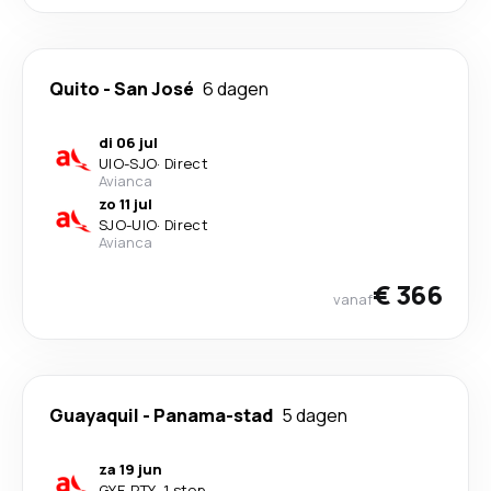
Quito
-
San José
6 dagen
di 06 jul
UIO
-
SJO
·
Direct
Avianca
zo 11 jul
SJO
-
UIO
·
Direct
Avianca
€ 366
vanaf
Guayaquil
-
Panama-stad
5 dagen
za 19 jun
GYE
-
PTY
·
1 stop