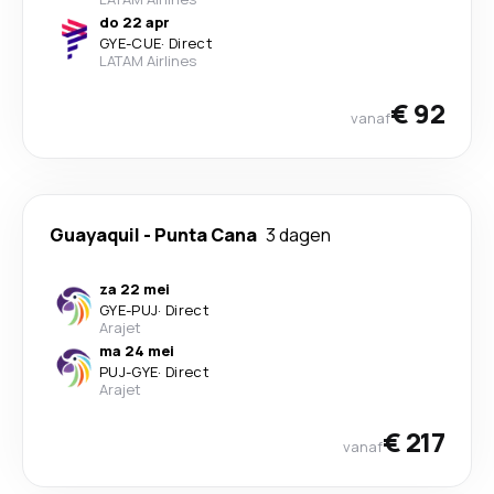
do 22 apr
GYE
-
CUE
·
Direct
LATAM Airlines
€ 92
vanaf
Guayaquil
-
Punta Cana
3 dagen
za 22 mei
GYE
-
PUJ
·
Direct
Arajet
ma 24 mei
PUJ
-
GYE
·
Direct
Arajet
€ 217
vanaf