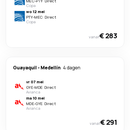
MEC
-
PTY
·
Direct
Copa
wo 12 mei
PTY
-
MEC
·
Direct
Copa
€ 283
vanaf
Guayaquil
-
Medellín
4 dagen
vr 07 mei
GYE
-
MDE
·
Direct
Avianca
ma 10 mei
MDE
-
GYE
·
Direct
Avianca
€ 291
vanaf