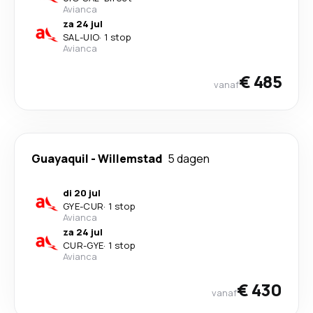
Avianca
za 24 jul
SAL
-
UIO
·
1 stop
Avianca
€ 485
vanaf
Guayaquil
-
Willemstad
5 dagen
di 20 jul
GYE
-
CUR
·
1 stop
Avianca
za 24 jul
CUR
-
GYE
·
1 stop
Avianca
€ 430
vanaf