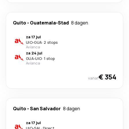
Quito
-
Guatemala-Stad
8 dagen
za 17 jul
UIO
-
GUA
·
2 stops
Avianca
za 24 jul
GUA
-
UIO
·
1 stop
Avianca
€ 354
vanaf
Quito
-
San Salvador
8 dagen
za 17 jul
UIO
-
SAL
·
Direct