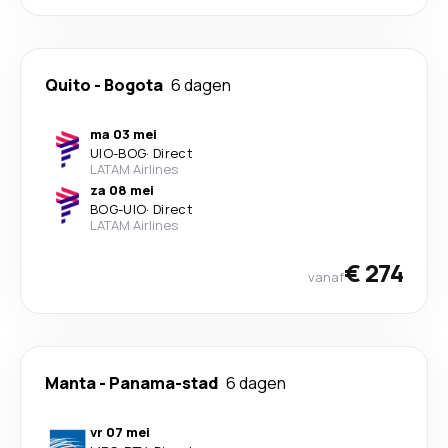
Quito
-
Bogota
6 dagen
ma 03 mei
UIO
-
BOG
·
Direct
LATAM Airlines
za 08 mei
BOG
-
UIO
·
Direct
LATAM Airlines
€ 274
vanaf
Manta
-
Panama-stad
6 dagen
vr 07 mei