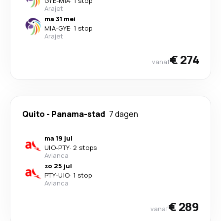
GYE
-
MIA
·
1 stop
Arajet
ma 31 mei
MIA
-
GYE
·
1 stop
Arajet
€ 274
vanaf
Quito
-
Panama-stad
7 dagen
ma 19 jul
UIO
-
PTY
·
2 stops
Avianca
zo 25 jul
PTY
-
UIO
·
1 stop
Avianca
€ 289
vanaf