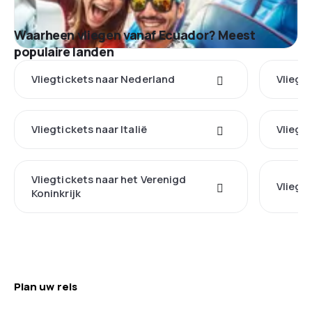
Waarheen vliegen vanaf Ecuador? Meest
populaire landen
Vliegtickets naar Nederland
Vliegt
Vliegtickets naar Italië
Vliegti
Vliegtickets naar het Verenigd
Vliegti
Koninkrijk
Plan uw reis