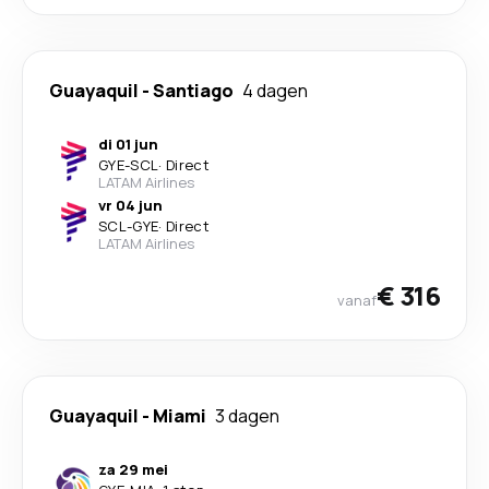
Guayaquil
-
Santiago
4 dagen
di 01 jun
GYE
-
SCL
·
Direct
LATAM Airlines
vr 04 jun
SCL
-
GYE
·
Direct
LATAM Airlines
€ 316
vanaf
Guayaquil
-
Miami
3 dagen
za 29 mei