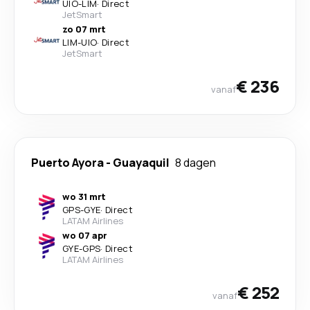
UIO
-
LIM
·
Direct
JetSmart
zo 07 mrt
LIM
-
UIO
·
Direct
JetSmart
€ 236
vanaf
Puerto Ayora
-
Guayaquil
8 dagen
wo 31 mrt
GPS
-
GYE
·
Direct
LATAM Airlines
wo 07 apr
GYE
-
GPS
·
Direct
LATAM Airlines
€ 252
vanaf