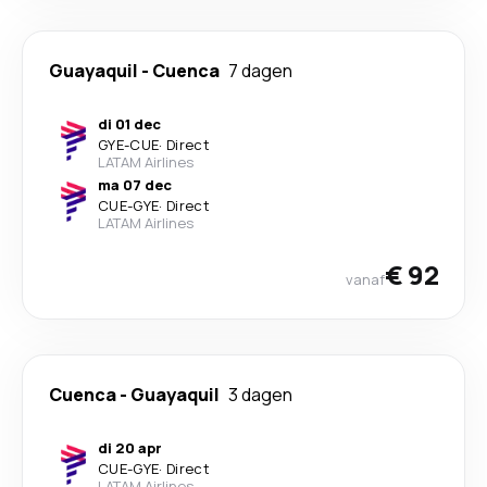
Guayaquil
-
Cuenca
7 dagen
di 01 dec
GYE
-
CUE
·
Direct
LATAM Airlines
ma 07 dec
CUE
-
GYE
·
Direct
LATAM Airlines
€ 92
vanaf
Cuenca
-
Guayaquil
3 dagen
di 20 apr
CUE
-
GYE
·
Direct
LATAM Airlines