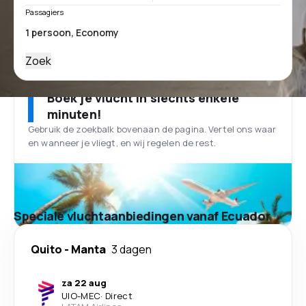
Passagiers
Zoek
Boek je vlucht in slechts enkele
minuten!
Gebruik de zoekbalk bovenaan de pagina. Vertel ons waar
en wanneer je vliegt, en wij regelen de rest.
Speciale vluchtaanbiedingen vanaf Ecuador
Quito
-
Manta
3 dagen
za 22 aug
UIO
-
MEC
·
Direct