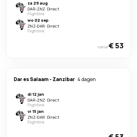
za 29 aug
DAR
-
ZNZ
·
Direct
Flightlink
wo 02 sep
ZNZ
-
DAR
·
Direct
Flightlink
€ 53
vanaf
Dar es Salaam
-
Zanzibar
4 dagen
di 12 jan
DAR
-
ZNZ
·
Direct
Flightlink
vr 15 jan
ZNZ
-
DAR
·
Direct
Flightlink
€ 53