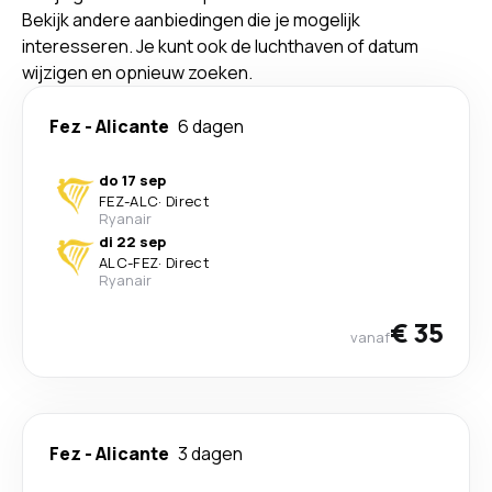
Bekijk andere aanbiedingen die je mogelijk
interesseren. Je kunt ook de luchthaven of datum
wijzigen en opnieuw zoeken.
Fez
-
Alicante
6 dagen
do 17 sep
FEZ
-
ALC
·
Direct
Ryanair
di 22 sep
ALC
-
FEZ
·
Direct
Ryanair
€ 35
vanaf
Fez
-
Alicante
3 dagen