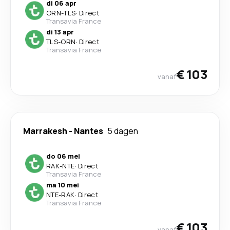
di 06 apr
ORN
-
TLS
·
Direct
Transavia France
di 13 apr
TLS
-
ORN
·
Direct
Transavia France
€ 103
vanaf
Marrakesh
-
Nantes
5 dagen
do 06 mei
RAK
-
NTE
·
Direct
Transavia France
ma 10 mei
NTE
-
RAK
·
Direct
Transavia France
€ 103
vanaf