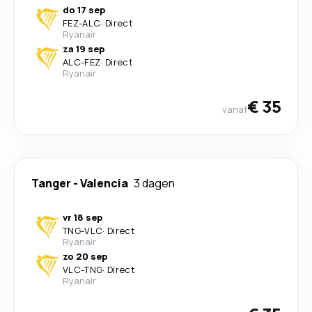
do 17 sep
FEZ
-
ALC
·
Direct
Ryanair
za 19 sep
ALC
-
FEZ
·
Direct
Ryanair
€ 35
vanaf
Tanger
-
Valencia
3 dagen
vr 18 sep
TNG
-
VLC
·
Direct
Ryanair
zo 20 sep
VLC
-
TNG
·
Direct
Ryanair