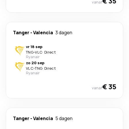
€ 35
vanaf
Tanger
-
Valencia
3 dagen
vr 18 sep
TNG
-
VLC
·
Direct
Ryanair
zo 20 sep
VLC
-
TNG
·
Direct
Ryanair
€ 35
vanaf
Tanger
-
Valencia
5 dagen