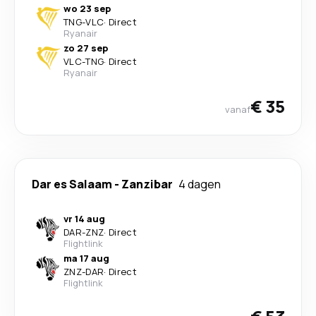
wo 23 sep
TNG
-
VLC
·
Direct
Ryanair
zo 27 sep
VLC
-
TNG
·
Direct
Ryanair
€ 35
vanaf
Dar es Salaam
-
Zanzibar
4 dagen
vr 14 aug
DAR
-
ZNZ
·
Direct
Flightlink
ma 17 aug
ZNZ
-
DAR
·
Direct
Flightlink