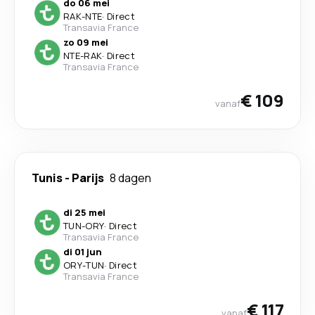
do 06 mei
RAK
-
NTE
·
Direct
Transavia France
zo 09 mei
NTE
-
RAK
·
Direct
Transavia France
€ 109
vanaf
Tunis
-
Parijs
8 dagen
di 25 mei
TUN
-
ORY
·
Direct
Transavia France
di 01 jun
ORY
-
TUN
·
Direct
Transavia France
€ 117
vanaf