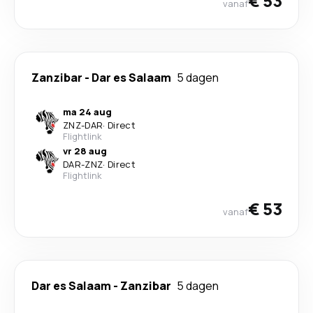
€ 53
vanaf
Zanzibar
-
Dar es Salaam
5 dagen
ma 24 aug
ZNZ
-
DAR
·
Direct
Flightlink
vr 28 aug
DAR
-
ZNZ
·
Direct
Flightlink
€ 53
vanaf
Dar es Salaam
-
Zanzibar
5 dagen