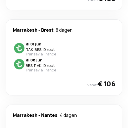
Marrakesh
-
Brest
8 dagen
di 01 jun
RAK
-
BES
·
Direct
Transavia France
di 08 jun
BES
-
RAK
·
Direct
Transavia France
€ 106
vanaf
Marrakesh
-
Nantes
4 dagen