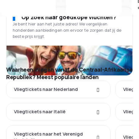
Op zoek naar goedkope vluchten?
Je bent hier aan het juiste adres! We vergelijken
honderden aanbiedingen om ervoor te zorgen dat jij de
beste prijs krijgt.
Waarheen vliegen vanaf de Centraal-Afrikaanse
Republiek? Meest populaire landen
Vliegtickets naar Nederland
Vliegt
Vliegtickets naar Italië
Vliegti
Vliegtickets naar het Verenigd
Vliegti