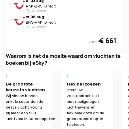
di 03 aug
RAK
-
BRS
·
Direct
TUI Airways
vr 06 aug
BRS
-
RAK
·
Direct
TUI Airways
€ 661
vanaf
Waarom is het de moeite waard om vluchten te
boeken bij eSky?
De grootste
Flexibel zoeken
keuze in vluchten
Breid uw
Wij vinden binnen
zoekopdracht uit
enkele seconden de
met nabijgelegen
beste vlucht voor u
luchthavens en
bij meer dan 500
flexibele data om de
luchtvaartmaatschappijen.
goedkoopste optie
te vinden.