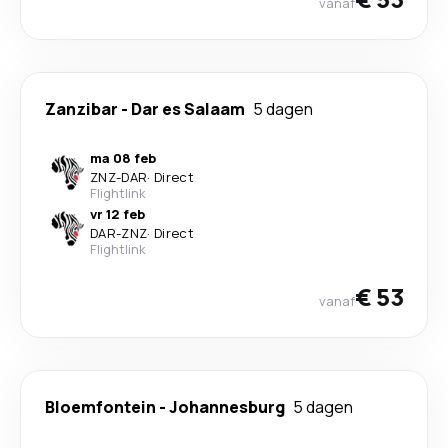
vanaf
Zanzibar
-
Dar es Salaam
5 dagen
ma 08 feb
ZNZ
-
DAR
·
Direct
Flightlink
vr 12 feb
DAR
-
ZNZ
·
Direct
Flightlink
€ 53
vanaf
Bloemfontein
-
Johannesburg
5 dagen