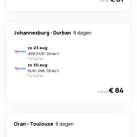
vanaf
Johannesburg
-
Durban
8 dagen
zo 23 aug
JNB
-
DUR
·
Direct
FlySafair
zo 30 aug
DUR
-
JNB
·
Direct
FlySafair
€ 84
vanaf
Oran
-
Toulouse
8 dagen