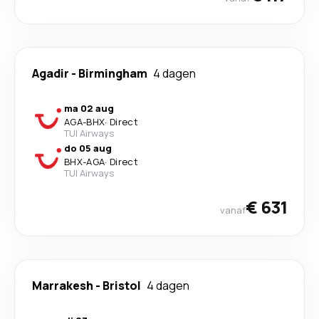
Agadir
-
Birmingham
4 dagen
ma 02 aug
AGA
-
BHX
·
Direct
TUI Airways
do 05 aug
BHX
-
AGA
·
Direct
TUI Airways
€ 631
vanaf
Marrakesh
-
Bristol
4 dagen