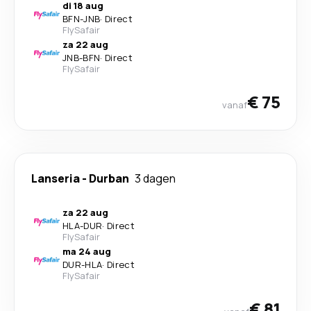
di 18 aug
BFN
-
JNB
·
Direct
FlySafair
za 22 aug
JNB
-
BFN
·
Direct
FlySafair
€ 75
vanaf
Lanseria
-
Durban
3 dagen
za 22 aug
HLA
-
DUR
·
Direct
FlySafair
ma 24 aug
DUR
-
HLA
·
Direct
FlySafair
€ 81