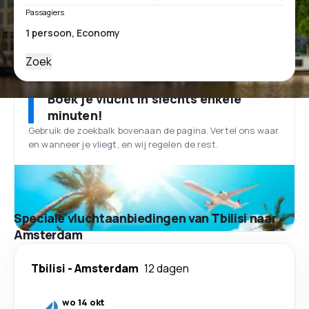
Passagiers
Zoek
Boek je vlucht in slechts enkele
minuten!
Gebruik de zoekbalk bovenaan de pagina. Vertel ons waar
en wanneer je vliegt, en wij regelen de rest.
Speciale vluchtaanbiedingen van Tbilisi naar
Amsterdam
Tbilisi
-
Amsterdam
12 dagen
wo 14 okt