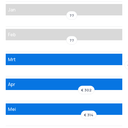
Jan
??
Feb
??
Mrt
Apr
€ 302
Mei
€ 314