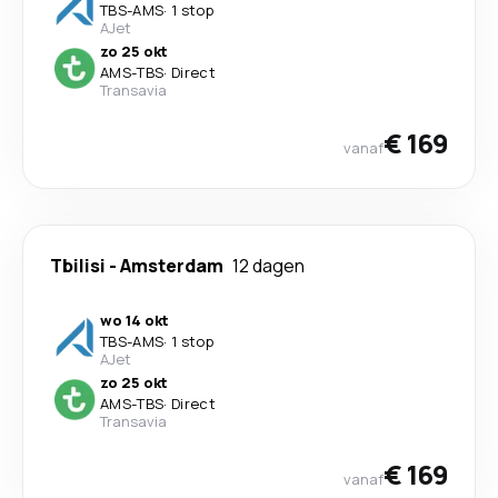
TBS
-
AMS
·
1 stop
AJet
zo 25 okt
AMS
-
TBS
·
Direct
Transavia
€ 169
vanaf
Tbilisi
-
Amsterdam
12 dagen
wo 14 okt
TBS
-
AMS
·
1 stop
AJet
zo 25 okt
AMS
-
TBS
·
Direct
Transavia
€ 169
vanaf