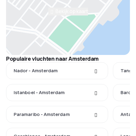
Bekijk op kaart
Populaire vluchten naar Amsterdam
Nador - Amsterdam
Tanger
Istanboel - Amsterdam
Barcel
Paramaribo - Amsterdam
Antaly