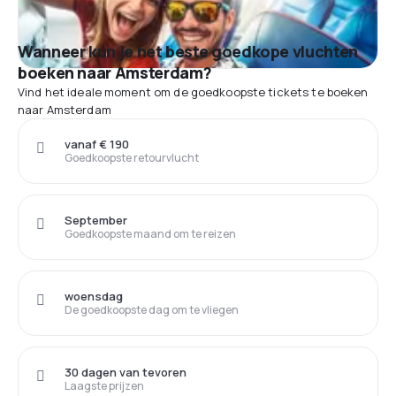
Wanneer kun je het beste goedkope vluchten
boeken naar Amsterdam?
Vind het ideale moment om de goedkoopste tickets te boeken
naar Amsterdam
vanaf € 190
Goedkoopste retourvlucht
September
Goedkoopste maand om te reizen
woensdag
De goedkoopste dag om te vliegen
30 dagen van tevoren
Laagste prijzen