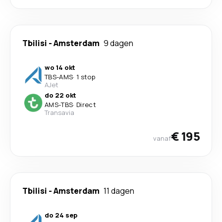
Tbilisi
-
Amsterdam
9 dagen
wo 14 okt
TBS
-
AMS
·
1 stop
AJet
do 22 okt
AMS
-
TBS
·
Direct
Transavia
€ 195
vanaf
Tbilisi
-
Amsterdam
11 dagen
do 24 sep