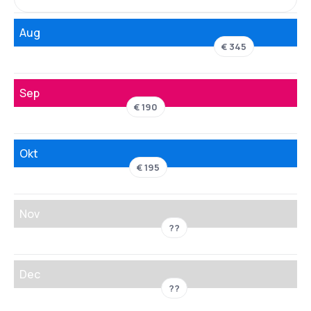
Aug
€ 345
Sep
€ 190
Okt
€ 195
Nov
??
Dec
??