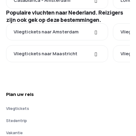
Casablanca - Amsterdam
Londe
Populaire vluchten naar Nederland. Reizigers
zijn ook gek op deze bestemmingen.
Vliegtickets naar Amsterdam
Vliegt
Vliegtickets naar Maastricht
Vliegt
Plan uw reis
Vliegtickets
Stedentrip
Vakantie