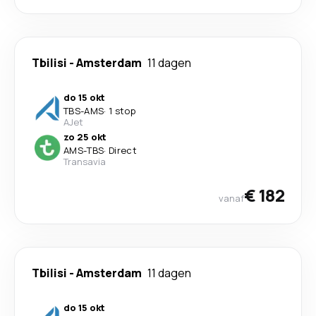
Tbilisi
-
Amsterdam
11 dagen
do 15 okt
TBS
-
AMS
·
1 stop
AJet
zo 25 okt
AMS
-
TBS
·
Direct
Transavia
€ 182
vanaf
Tbilisi
-
Amsterdam
11 dagen
do 15 okt