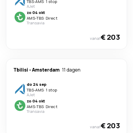
TBS
-
AMS
·
1 stop
AJet
zo 04 okt
AMS
-
TBS
·
Direct
Transavia
€ 203
vanaf
Tbilisi
-
Amsterdam
11 dagen
do 24 sep
TBS
-
AMS
·
1 stop
AJet
zo 04 okt
AMS
-
TBS
·
Direct
Transavia
€ 203
vanaf