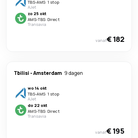
TBS
-
AMS
·
1 stop
AJet
zo 25 okt
AMS
-
TBS
·
Direct
Transavia
€ 182
vanaf
Tbilisi
-
Amsterdam
9 dagen
wo 14 okt
TBS
-
AMS
·
1 stop
AJet
do 22 okt
AMS
-
TBS
·
Direct
Transavia
€ 195
vanaf