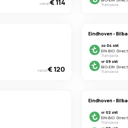
€ 114
BIO
-
EIN
·
Direct
vanaf
Transavia
Eindhoven
-
Bilb
zo 04 okt
EIN
-
BIO
·
Direct
Transavia
vr 09 okt
€ 120
BIO
-
EIN
·
Direct
vanaf
Transavia
Eindhoven
-
Bilb
vr 02 okt
EIN
-
BIO
·
Direct
Transavia