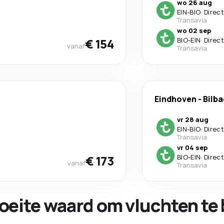
wo 26 aug
EIN
-
BIO
·
Direct
Transavia
wo 02 sep
€ 154
BIO
-
EIN
·
Direct
vanaf
Transavia
Eindhoven
-
Bilb
vr 28 aug
EIN
-
BIO
·
Direct
Transavia
vr 04 sep
€ 173
BIO
-
EIN
·
Direct
vanaf
Transavia
oeite waard om vluchten te 