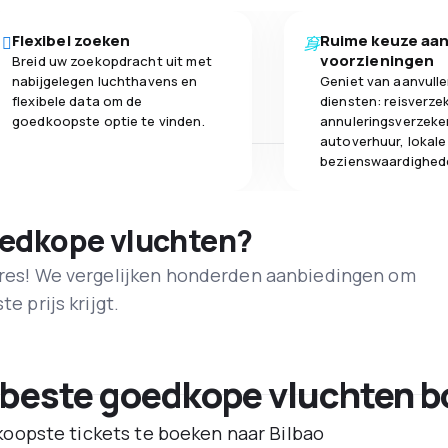
Flexibel zoeken
Ruime keuze aa
voorzieningen
Breid uw zoekopdracht uit met
nabijgelegen luchthavens en
Geniet van aanvull
flexibele data om de
diensten: reisverze
goedkoopste optie te vinden.
annuleringsverzeke
autoverhuur, lokale
bezienswaardighed
oedkope vluchten?
adres! We vergelijken honderden aanbiedingen om
e prijs krijgt.
 beste goedkope vluchten b
oopste tickets te boeken naar Bilbao