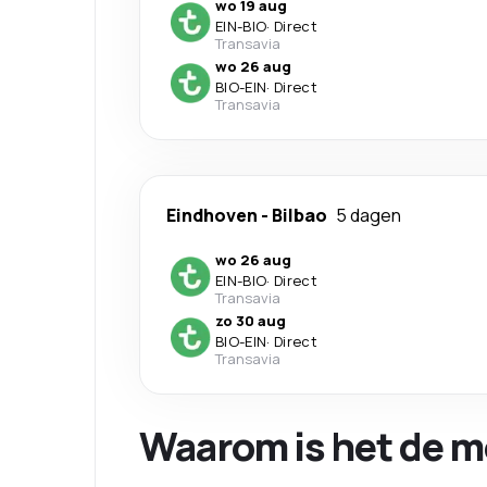
wo 19 aug
EIN
-
BIO
·
Direct
Transavia
wo 26 aug
BIO
-
EIN
·
Direct
Transavia
Eindhoven
-
Bilbao
5 dagen
wo 26 aug
EIN
-
BIO
·
Direct
Transavia
zo 30 aug
BIO
-
EIN
·
Direct
Transavia
Waarom is het de m