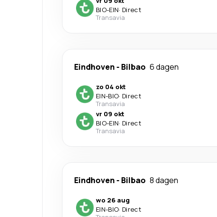
vr 09 okt
BIO
-
EIN
·
Direct
Transavia
Eindhoven
-
Bilbao
6 dagen
zo 04 okt
EIN
-
BIO
·
Direct
Transavia
vr 09 okt
BIO
-
EIN
·
Direct
Transavia
Eindhoven
-
Bilbao
8 dagen
wo 26 aug
EIN
-
BIO
·
Direct