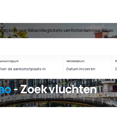
iegtickets naar Bilbao
Vliegtickets van Rotterdam naar Bilbao
ankomstpunt
Vertrekdatum
R
ao
- Zoek vluchten