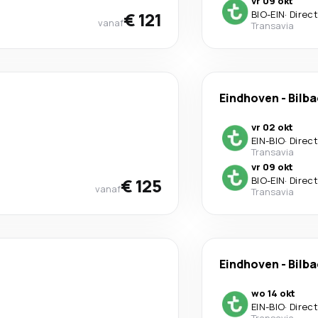
vr 09 okt
€ 121
BIO
-
EIN
·
Direct
vanaf
Transavia
Eindhoven
-
Bilb
vr 02 okt
EIN
-
BIO
·
Direct
Transavia
vr 09 okt
€ 125
BIO
-
EIN
·
Direct
vanaf
Transavia
Eindhoven
-
Bilb
wo 14 okt
EIN
-
BIO
·
Direct