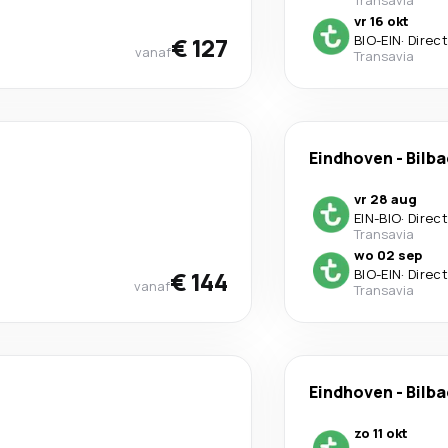
Transavia
vr 16 okt
€ 127
BIO
-
EIN
·
Direct
vanaf
Transavia
Eindhoven
-
Bilb
vr 28 aug
EIN
-
BIO
·
Direct
Transavia
wo 02 sep
€ 144
BIO
-
EIN
·
Direct
vanaf
Transavia
Eindhoven
-
Bilb
zo 11 okt