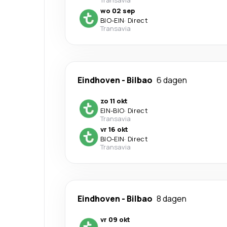
Transavia
wo 02 sep
BIO
-
EIN
·
Direct
Transavia
Eindhoven
-
Bilbao
6 dagen
zo 11 okt
EIN
-
BIO
·
Direct
Transavia
vr 16 okt
BIO
-
EIN
·
Direct
Transavia
Eindhoven
-
Bilbao
8 dagen
vr 09 okt