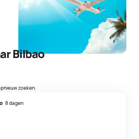
ar Bilbao
 opnieuw zoeken.
ao
8 dagen