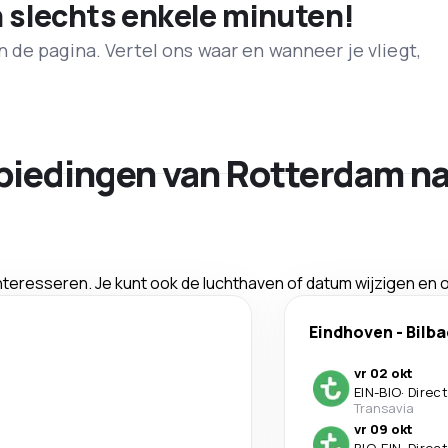
n slechts enkele minuten!
de pagina. Vertel ons waar en wanneer je vliegt,
biedingen van Rotterdam na
interesseren. Je kunt ook de luchthaven of datum wijzigen en
Eindhoven
-
Bilb
vr 02 okt
EIN
-
BIO
·
Direct
Transavia
vr 09 okt