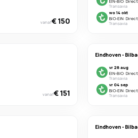
EIN
-
BIO
·
Direct
Transavia
wo 14 okt
€ 150
BIO
-
EIN
·
Direct
vanaf
Transavia
Eindhoven
-
Bilb
vr 28 aug
EIN
-
BIO
·
Direct
Transavia
vr 04 sep
€ 151
BIO
-
EIN
·
Direct
vanaf
Transavia
Eindhoven
-
Bilb