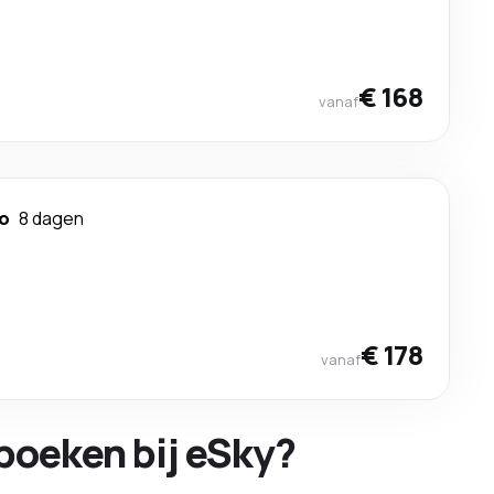
€ 168
vanaf
ao
8 dagen
€ 178
vanaf
boeken bij eSky?