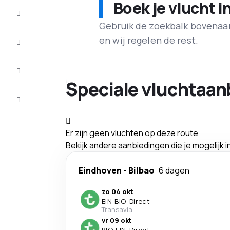
Boek je vlucht i
Aanbiedingen
Gebruik de zoekbalk bovenaan 
Maak de
en wij regelen de rest.
reis
compleet
Inspiratie
en tips
Speciale vluchtaan
Klantenservice
Er zijn geen vluchten op deze route
Bekijk andere aanbiedingen die je mogelijk 
Eindhoven
-
Bilbao
6 dagen
zo 04 okt
EIN
-
BIO
·
Direct
Transavia
vr 09 okt