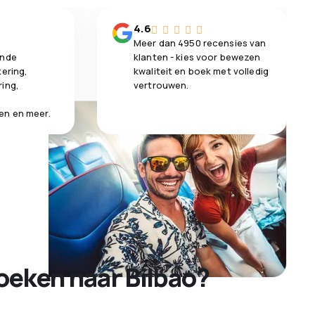
n
4.6
Meer dan 4950 recensies van
ende
klanten - kies voor bewezen
kering,
kwaliteit en boek met volledig
ring,
vertrouwen.
en en meer.
oeken naar Bilbao?