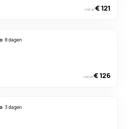
€ 121
vanaf
ao
8 dagen
€ 126
vanaf
ao
3 dagen