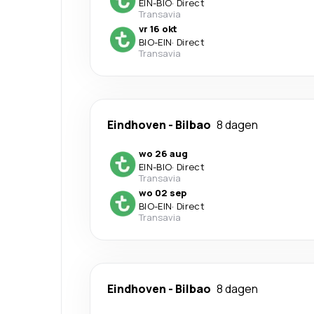
EIN
-
BIO
·
Direct
Transavia
vr 16 okt
BIO
-
EIN
·
Direct
Transavia
Eindhoven
-
Bilbao
8 dagen
wo 26 aug
EIN
-
BIO
·
Direct
Transavia
wo 02 sep
BIO
-
EIN
·
Direct
Transavia
Eindhoven
-
Bilbao
8 dagen