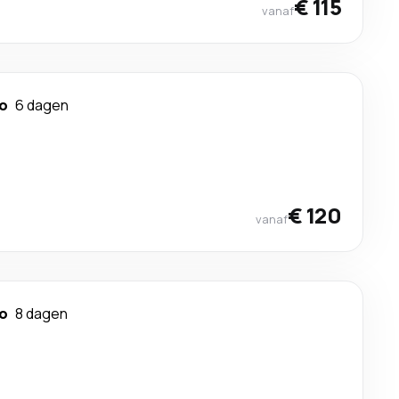
€ 115
vanaf
ao
6 dagen
€ 120
vanaf
ao
8 dagen