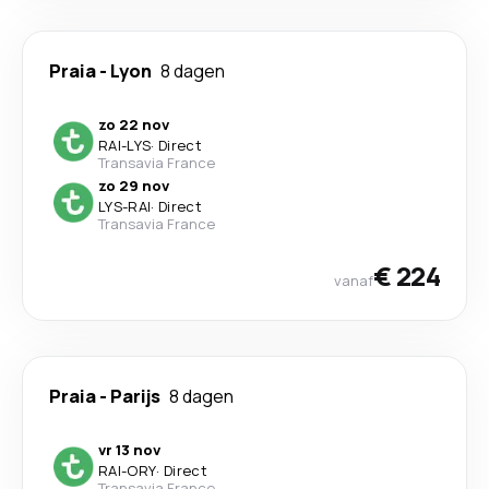
Praia
-
Lyon
8 dagen
zo 22 nov
RAI
-
LYS
·
Direct
Transavia France
zo 29 nov
LYS
-
RAI
·
Direct
Transavia France
€ 224
vanaf
Praia
-
Parijs
8 dagen
vr 13 nov
RAI
-
ORY
·
Direct
Transavia France