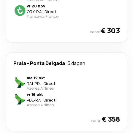
vr 20 nov
ORY
-
RAI
·
Direct
Transavia France
€ 303
vanaf
Praia
-
Ponta Delgada
5 dagen
ma 12 okt
RAI
-
PDL
·
Direct
Azores Airlines
vr 16 okt
PDL
-
RAI
·
Direct
Azores Airlines
€ 358
vanaf