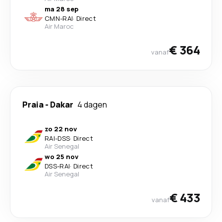
ma 28 sep
CMN
-
RAI
·
Direct
Air Maroc
€ 364
vanaf
Praia
-
Dakar
4 dagen
zo 22 nov
RAI
-
DSS
·
Direct
Air Senegal
wo 25 nov
DSS
-
RAI
·
Direct
Air Senegal
€ 433
vanaf