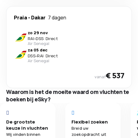
Praia
-
Dakar
7 dagen
zo 29 nov
RAI
-
DSS
·
Direct
Air Senegal
za 05 dec
DSS
-
RAI
·
Direct
Air Senegal
€ 537
vanaf
Waarom is het de moeite waard om vluchten te
boeken bij eSky?
De grootste
Flexibel zoeken
keuze in vluchten
Breid uw
Wij vinden binnen
zoekopdracht uit