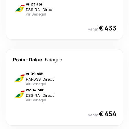
vr 23 apr
DSS
-
RAI
·
Direct
Air Senegal
€ 433
vanaf
Praia
-
Dakar
6 dagen
vr 09 okt
RAI
-
DSS
·
Direct
Air Senegal
wo 14 okt
DSS
-
RAI
·
Direct
Air Senegal
€ 454
vanaf