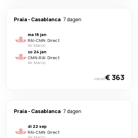
Praia
-
Casablanca
7 dagen
ma 18 jan
RAI
-
CMN
·
Direct
Air Maroc
zo 24 jan
CMN
-
RAI
·
Direct
Air Maroc
€ 363
vanaf
Praia
-
Casablanca
7 dagen
di 22 sep
RAI
-
CMN
·
Direct
Air Maroc