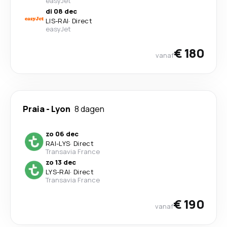
easyJet
di 08 dec
LIS
-
RAI
·
Direct
easyJet
€ 180
vanaf
Praia
-
Lyon
8 dagen
zo 06 dec
RAI
-
LYS
·
Direct
Transavia France
zo 13 dec
LYS
-
RAI
·
Direct
Transavia France
€ 190
vanaf