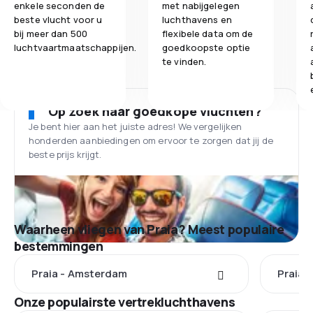
enkele seconden de
met nabijgelegen
beste vlucht voor u
luchthavens en
bij meer dan 500
flexibele data om de
luchtvaartmaatschappijen.
goedkoopste optie
te vinden.
Op zoek naar goedkope vluchten?
Je bent hier aan het juiste adres! We vergelijken
honderden aanbiedingen om ervoor te zorgen dat jij de
beste prijs krijgt.
Waarheen vliegen van Praia? Meest populaire
bestemmingen
Praia - Amsterdam
Praia 
Onze populairste vertrekluchthavens