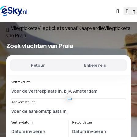
Vliegtickets
Vliegtickets vanaf Kaapverdië
Vliegtickets
van Praia
Zoek vluchten
van Praia
Retour
Enkele reis
Vertrekpunt
Aankomstpunt
Vertrekdatum
Retourdatum