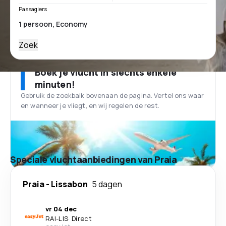
Passagiers
Zoek
Boek je vlucht in slechts enkele
minuten!
Gebruik de zoekbalk bovenaan de pagina. Vertel ons waar
en wanneer je vliegt, en wij regelen de rest.
Speciale vluchtaanbiedingen van Praia
Praia
-
Lissabon
5 dagen
vr 04 dec
RAI
-
LIS
·
Direct