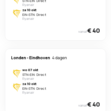
STN
-
EIN
·
Direct
Ryanair
za 10 okt
EIN
-
STN
·
Direct
Ryanair
€ 40
vanaf
Londen
-
Eindhoven
4 dagen
wo 07 okt
STN
-
EIN
·
Direct
Ryanair
za 10 okt
EIN
-
STN
·
Direct
Ryanair
€ 40
vanaf