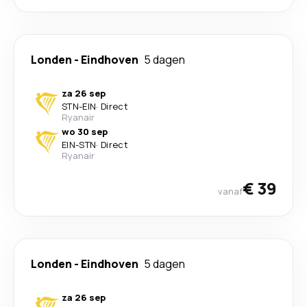
Londen
-
Eindhoven
5 dagen
za 26 sep
STN
-
EIN
·
Direct
Ryanair
wo 30 sep
EIN
-
STN
·
Direct
Ryanair
€ 39
vanaf
Londen
-
Eindhoven
5 dagen
za 26 sep