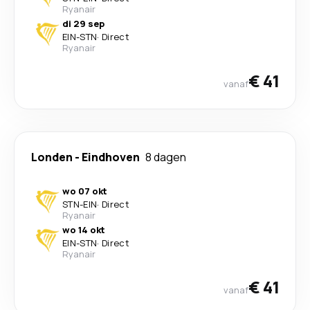
Ryanair
di 29 sep
EIN
-
STN
·
Direct
Ryanair
€ 41
vanaf
Londen
-
Eindhoven
8 dagen
wo 07 okt
STN
-
EIN
·
Direct
Ryanair
wo 14 okt
EIN
-
STN
·
Direct
Ryanair
€ 41
vanaf