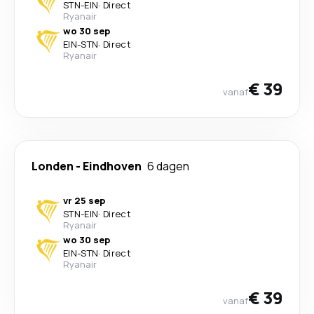
STN
-
EIN
·
Direct
Ryanair
wo 30 sep
EIN
-
STN
·
Direct
Ryanair
€ 39
vanaf
Londen
-
Eindhoven
6 dagen
vr 25 sep
STN
-
EIN
·
Direct
Ryanair
wo 30 sep
EIN
-
STN
·
Direct
Ryanair
€ 39
vanaf