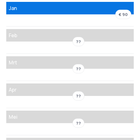
Jan
€ 90
Feb
??
Mrt
??
Apr
??
Mei
??