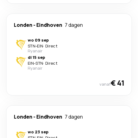
Londen
-
Eindhoven
7 dagen
wo 09 sep
STN
-
EIN
·
Direct
Ryanair
di 15 sep
EIN
-
STN
·
Direct
Ryanair
€ 41
vanaf
Londen
-
Eindhoven
7 dagen
wo 23 sep
STN
-
EIN
·
Direct