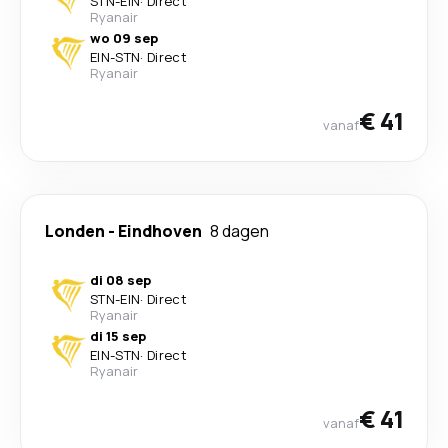
STN
-
EIN
·
Direct
Ryanair
wo 09 sep
EIN
-
STN
·
Direct
Ryanair
€ 41
vanaf
Londen
-
Eindhoven
8 dagen
di 08 sep
STN
-
EIN
·
Direct
Ryanair
di 15 sep
EIN
-
STN
·
Direct
Ryanair
€ 41
vanaf