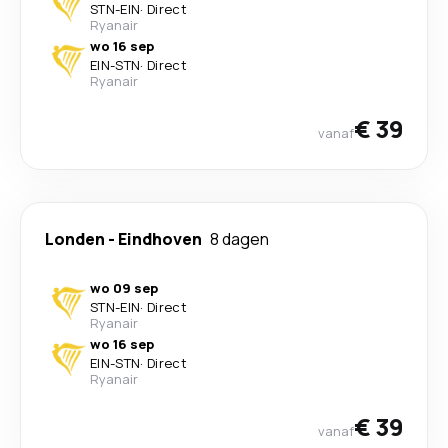
STN
-
EIN
·
Direct
Ryanair
wo 16 sep
EIN
-
STN
·
Direct
Ryanair
€ 39
vanaf
Londen
-
Eindhoven
8 dagen
wo 09 sep
STN
-
EIN
·
Direct
Ryanair
wo 16 sep
EIN
-
STN
·
Direct
Ryanair
€ 39
vanaf