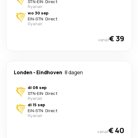
STN
-
EIN
·
Direct
Ryanair
wo 30 sep
EIN
-
STN
·
Direct
Ryanair
€ 39
vanaf
Londen
-
Eindhoven
8 dagen
di 08 sep
STN
-
EIN
·
Direct
Ryanair
di 15 sep
EIN
-
STN
·
Direct
Ryanair
€ 40
vanaf