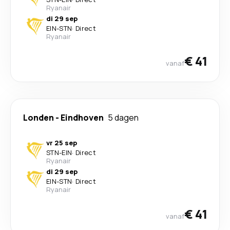
Ryanair
di 29 sep
EIN
-
STN
·
Direct
Ryanair
€ 41
vanaf
Londen
-
Eindhoven
5 dagen
vr 25 sep
STN
-
EIN
·
Direct
Ryanair
di 29 sep
EIN
-
STN
·
Direct
Ryanair
€ 41
vanaf