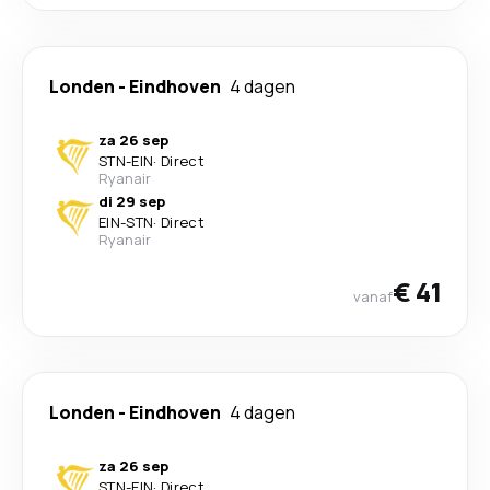
Londen
-
Eindhoven
4 dagen
za 26 sep
STN
-
EIN
·
Direct
Ryanair
di 29 sep
EIN
-
STN
·
Direct
Ryanair
€ 41
vanaf
Londen
-
Eindhoven
4 dagen
za 26 sep
STN
-
EIN
·
Direct