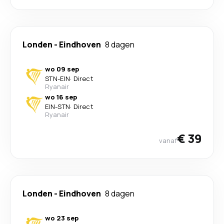
Londen
-
Eindhoven
8 dagen
wo 09 sep
STN
-
EIN
·
Direct
Ryanair
wo 16 sep
EIN
-
STN
·
Direct
Ryanair
€ 39
vanaf
Londen
-
Eindhoven
8 dagen
wo 23 sep