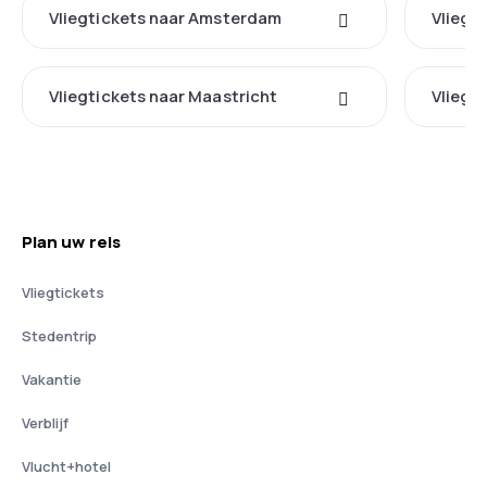
Vliegtickets naar Amsterdam
Vliegt
Vliegtickets naar Maastricht
Vliegt
Plan uw reis
Vliegtickets
Stedentrip
Vakantie
Verblijf
Vlucht+hotel