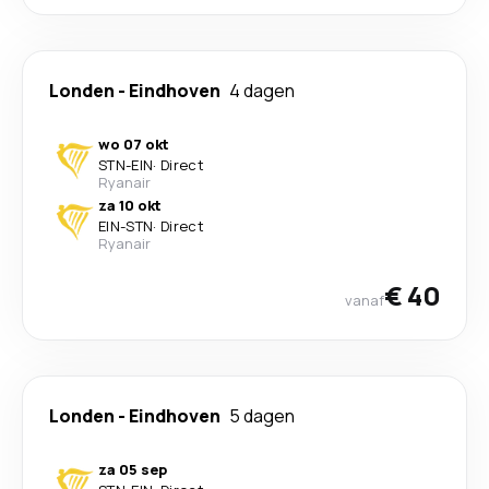
Londen
-
Eindhoven
4 dagen
wo 07 okt
STN
-
EIN
·
Direct
Ryanair
za 10 okt
EIN
-
STN
·
Direct
Ryanair
€ 40
vanaf
Londen
-
Eindhoven
5 dagen
za 05 sep