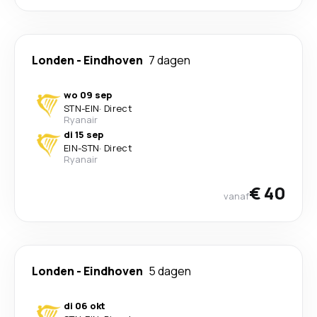
Londen
-
Eindhoven
7 dagen
wo 09 sep
STN
-
EIN
·
Direct
Ryanair
di 15 sep
EIN
-
STN
·
Direct
Ryanair
€ 40
vanaf
Londen
-
Eindhoven
5 dagen
di 06 okt