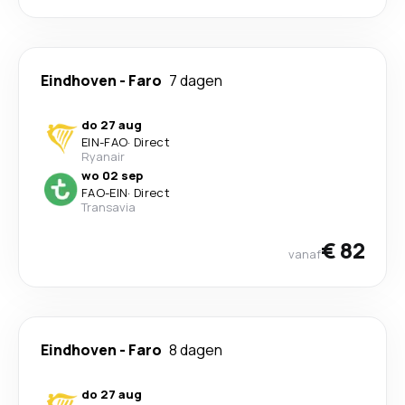
Eindhoven
-
Faro
7 dagen
do 27 aug
EIN
-
FAO
·
Direct
Ryanair
wo 02 sep
FAO
-
EIN
·
Direct
Transavia
€ 82
vanaf
Eindhoven
-
Faro
8 dagen
do 27 aug