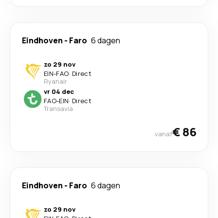
Eindhoven
-
Faro
6 dagen
zo 29 nov
EIN
-
FAO
·
Direct
Ryanair
vr 04 dec
FAO
-
EIN
·
Direct
Transavia
€ 86
vanaf
Eindhoven
-
Faro
6 dagen
zo 29 nov