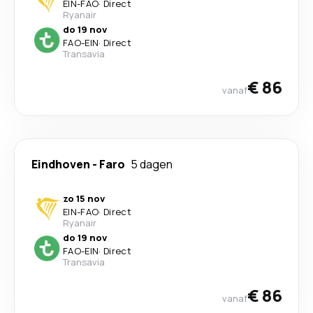
EIN
-
FAO
·
Direct
Ryanair
do 19 nov
FAO
-
EIN
·
Direct
Transavia
€ 86
vanaf
Eindhoven
-
Faro
5 dagen
zo 15 nov
EIN
-
FAO
·
Direct
Ryanair
do 19 nov
FAO
-
EIN
·
Direct
Transavia
€ 86
vanaf