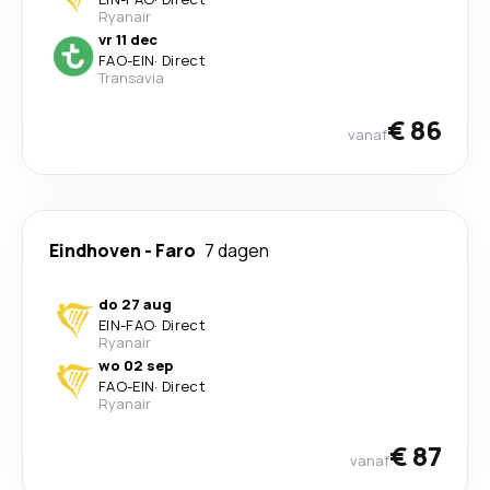
Ryanair
vr 11 dec
FAO
-
EIN
·
Direct
Transavia
€ 86
vanaf
Eindhoven
-
Faro
7 dagen
do 27 aug
EIN
-
FAO
·
Direct
Ryanair
wo 02 sep
FAO
-
EIN
·
Direct
Ryanair
€ 87
vanaf