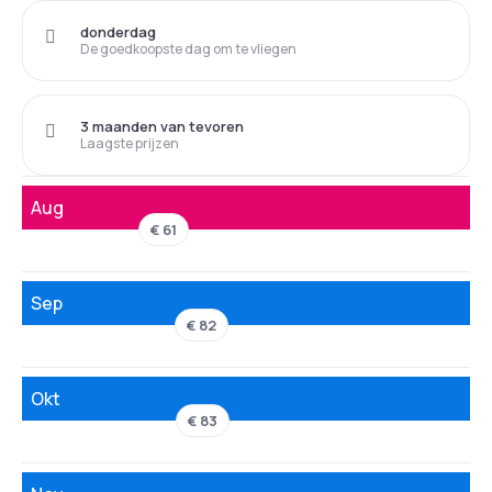
donderdag
De goedkoopste dag om te vliegen
3 maanden van tevoren
Laagste prijzen
Aug
€ 61
Sep
€ 82
Okt
€ 83