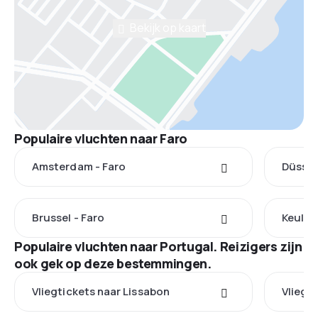
Bekijk op kaart
Populaire vluchten naar Faro
Amsterdam - Faro
Düssel
Brussel - Faro
Keulen
Populaire vluchten naar Portugal. Reizigers zijn
ook gek op deze bestemmingen.
Vliegtickets naar Lissabon
Vliegt