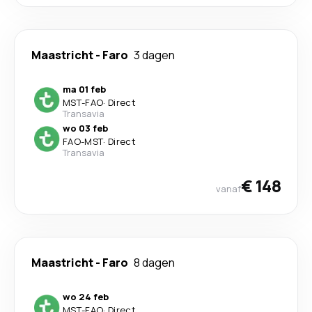
Maastricht
-
Faro
3 dagen
ma 01 feb
MST
-
FAO
·
Direct
Transavia
wo 03 feb
FAO
-
MST
·
Direct
Transavia
€ 148
vanaf
Maastricht
-
Faro
8 dagen
wo 24 feb
MST
-
FAO
·
Direct