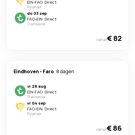
EIN
-
FAO
·
Direct
Ryanair
do 03 sep
FAO
-
EIN
·
Direct
Transavia
€ 82
vanaf
Eindhoven
-
Faro
8 dagen
vr 28 aug
EIN
-
FAO
·
Direct
Transavia
vr 04 sep
FAO
-
EIN
·
Direct
Ryanair
€ 86
vanaf