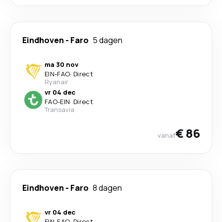
Eindhoven
-
Faro
5 dagen
ma 30 nov
EIN
-
FAO
·
Direct
Ryanair
vr 04 dec
FAO
-
EIN
·
Direct
Transavia
€ 86
vanaf
Eindhoven
-
Faro
8 dagen
vr 04 dec
EIN
-
FAO
·
Direct