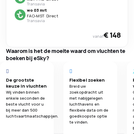
Transavia
wo 03 mrt
FAO
-
MST
·
Direct
Transavia
€ 148
vanaf
Waarom is het de moeite waard om vluchten te
boeken bij eSky?
De grootste
Flexibel zoeken
keuze in vluchten
Breid uw
Wij vinden binnen
zoekopdracht uit
enkele seconden de
met nabijgelegen
beste vlucht voor u
luchthavens en
bij meer dan 500
flexibele data om de
luchtvaartmaatschappijen.
goedkoopste optie
te vinden.