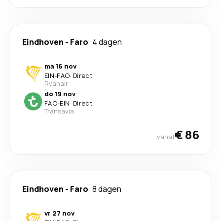
Eindhoven
-
Faro
4 dagen
ma 16 nov
EIN
-
FAO
·
Direct
Ryanair
do 19 nov
FAO
-
EIN
·
Direct
Transavia
€ 86
vanaf
Eindhoven
-
Faro
8 dagen
vr 27 nov