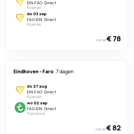
EIN
-
FAO
·
Direct
Ryanair
do 03 sep
FAO
-
EIN
·
Direct
Ryanair
€ 78
vanaf
Eindhoven
-
Faro
7 dagen
do 27 aug
EIN
-
FAO
·
Direct
Ryanair
wo 02 sep
FAO
-
EIN
·
Direct
Transavia
€ 82
vanaf