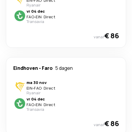
EIN
-
FAO
·
Direct
Ryanair
vr 04 dec
FAO
-
EIN
·
Direct
Transavia
€ 86
vanaf
Eindhoven
-
Faro
5 dagen
ma 30 nov
EIN
-
FAO
·
Direct
Ryanair
vr 04 dec
FAO
-
EIN
·
Direct
Transavia
€ 86
vanaf