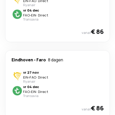
EIN
-
FAO
·
Direct
Ryanair
vr 04 dec
FAO
-
EIN
·
Direct
Transavia
€ 86
vanaf
Eindhoven
-
Faro
8 dagen
vr 27 nov
EIN
-
FAO
·
Direct
Ryanair
vr 04 dec
FAO
-
EIN
·
Direct
Transavia
€ 86
vanaf