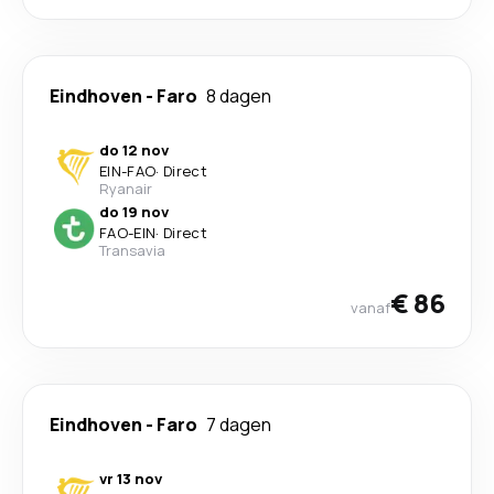
Eindhoven
-
Faro
8 dagen
do 12 nov
EIN
-
FAO
·
Direct
Ryanair
do 19 nov
FAO
-
EIN
·
Direct
Transavia
€ 86
vanaf
Eindhoven
-
Faro
7 dagen
vr 13 nov