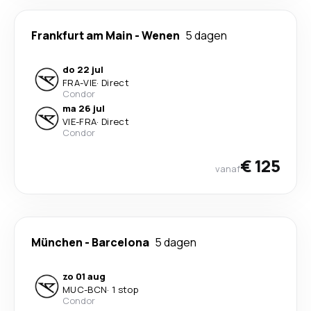
Frankfurt am Main
-
Wenen
5 dagen
do 22 jul
FRA
-
VIE
·
Direct
Condor
ma 26 jul
VIE
-
FRA
·
Direct
Condor
€ 125
vanaf
München
-
Barcelona
5 dagen
zo 01 aug
MUC
-
BCN
·
1 stop
Condor