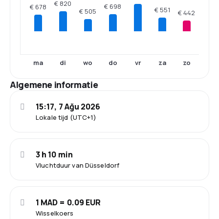
€ 820
€ 698
€ 678
€ 551
€ 505
€ 442
ma
di
wo
do
vr
za
zo
Algemene informatie
15:17, 7 Ağu 2026
Lokale tijd (UTC+1)
3 h 10 min
Vluchtduur van Düsseldorf
1 MAD = 0.09 EUR
Wisselkoers