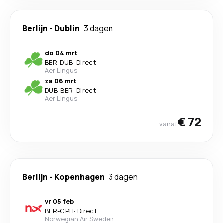
Berlijn
-
Dublin
3 dagen
do 04 mrt
BER
-
DUB
·
Direct
Aer Lingus
za 06 mrt
DUB
-
BER
·
Direct
Aer Lingus
€ 72
vanaf
Berlijn
-
Kopenhagen
3 dagen
vr 05 feb
BER
-
CPH
·
Direct
Norwegian Air Sweden