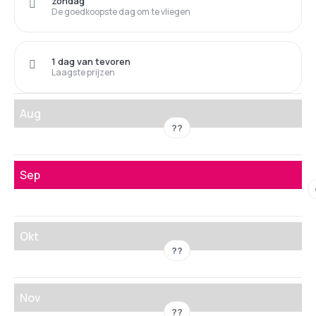
zondag
De goedkoopste dag om te vliegen
1 dag van tevoren
Laagste prijzen
Aug
??
Sep
Okt
??
Nov
??