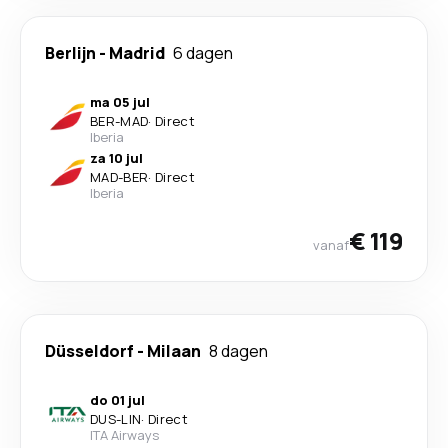
Berlijn
-
Madrid
6 dagen
ma 05 jul
BER
-
MAD
·
Direct
Iberia
za 10 jul
MAD
-
BER
·
Direct
Iberia
€ 119
vanaf
Düsseldorf
-
Milaan
8 dagen
do 01 jul
DUS
-
LIN
·
Direct
ITA Airways