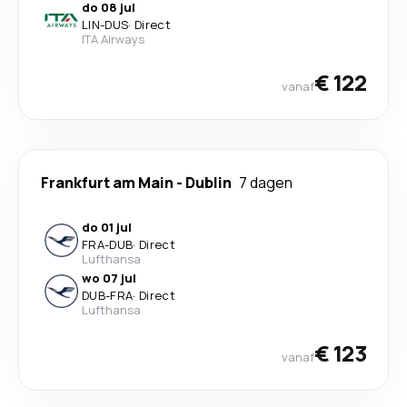
do 08 jul
LIN
-
DUS
·
Direct
ITA Airways
€ 122
vanaf
Frankfurt am Main
-
Dublin
7 dagen
do 01 jul
FRA
-
DUB
·
Direct
Lufthansa
wo 07 jul
DUB
-
FRA
·
Direct
Lufthansa
€ 123
vanaf