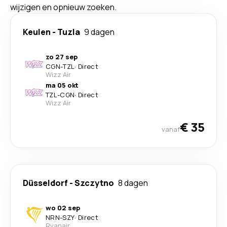
wijzigen en opnieuw zoeken.
Keulen
-
Tuzla
9 dagen
zo 27 sep
CGN
-
TZL
·
Direct
Wizz Air
ma 05 okt
TZL
-
CGN
·
Direct
Wizz Air
€ 35
vanaf
Düsseldorf
-
Szczytno
8 dagen
wo 02 sep
NRN
-
SZY
·
Direct
Ryanair