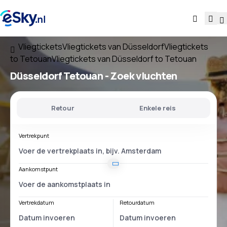
Vliegtickets
Vliegtickets van Düsseldorf
Vliegtickets
to Tetouan
Vliegtickets van Düsseldorf to Tetouan
Düsseldorf Tetouan
- Zoek vluchten
Retour
Enkele reis
Vertrekpunt
Aankomstpunt
Vertrekdatum
Retourdatum