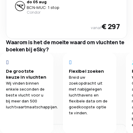
do 05 aug
BCN
-
MUC
·
1 stop
Condor
€ 297
vanaf
Waarom is het de moeite waard om vluchten te
boeken bij eSky?
De grootste
Flexibel zoeken
keuze in vluchten
Breid uw
Wij vinden binnen
zoekopdracht uit
enkele seconden de
met nabijgelegen
beste vlucht voor u
luchthavens en
bij meer dan 500
flexibele data om de
luchtvaartmaatschappijen.
goedkoopste optie
te vinden.