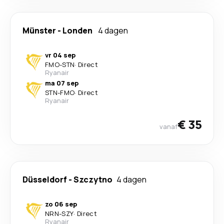
Münster
-
Londen
4 dagen
vr 04 sep
FMO
-
STN
·
Direct
Ryanair
ma 07 sep
STN
-
FMO
·
Direct
Ryanair
€ 35
vanaf
Düsseldorf
-
Szczytno
4 dagen
zo 06 sep
NRN
-
SZY
·
Direct
Ryanair