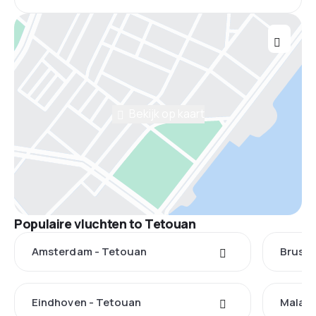
Bekijk op kaart
Populaire vluchten to Tetouan
Amsterdam - Tetouan
Brusse
Eindhoven - Tetouan
Malaga