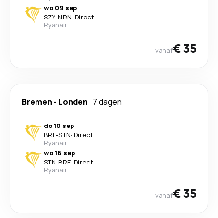
wo 09 sep
SZY
-
NRN
·
Direct
Ryanair
€ 35
vanaf
Bremen
-
Londen
7 dagen
do 10 sep
BRE
-
STN
·
Direct
Ryanair
wo 16 sep
STN
-
BRE
·
Direct
Ryanair
€ 35
vanaf