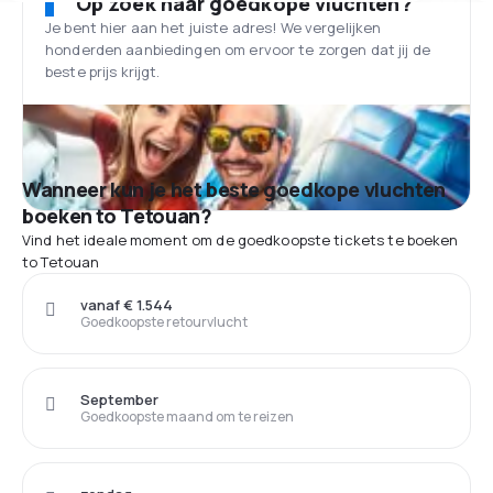
Op zoek naar goedkope vluchten?
Je bent hier aan het juiste adres! We vergelijken
honderden aanbiedingen om ervoor te zorgen dat jij de
beste prijs krijgt.
Wanneer kun je het beste goedkope vluchten
boeken to Tetouan?
Vind het ideale moment om de goedkoopste tickets te boeken
to Tetouan
vanaf € 1.544
Goedkoopste retourvlucht
September
Goedkoopste maand om te reizen