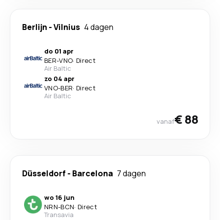
Berlijn
-
Vilnius
4 dagen
do 01 apr
BER
-
VNO
·
Direct
Air Baltic
zo 04 apr
VNO
-
BER
·
Direct
Air Baltic
€ 88
vanaf
Düsseldorf
-
Barcelona
7 dagen
wo 16 jun
NRN
-
BCN
·
Direct
Transavia