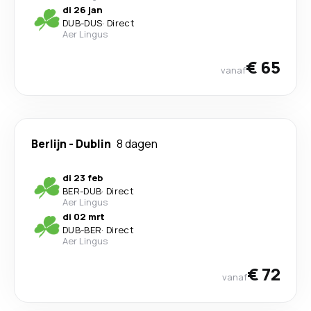
di 26 jan
DUB
-
DUS
·
Direct
Aer Lingus
€ 65
vanaf
Berlijn
-
Dublin
8 dagen
di 23 feb
BER
-
DUB
·
Direct
Aer Lingus
di 02 mrt
DUB
-
BER
·
Direct
Aer Lingus
€ 72
vanaf