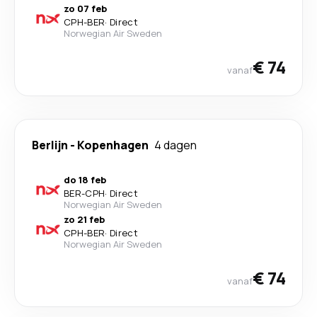
zo 07 feb
CPH
-
BER
·
Direct
Norwegian Air Sweden
€ 74
vanaf
Berlijn
-
Kopenhagen
4 dagen
do 18 feb
BER
-
CPH
·
Direct
Norwegian Air Sweden
zo 21 feb
CPH
-
BER
·
Direct
Norwegian Air Sweden
€ 74
vanaf