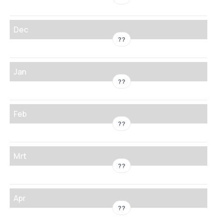
Dec
??
Jan
??
Feb
??
Mrt
??
Apr
??