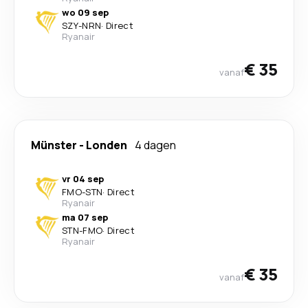
wo 09 sep
SZY
-
NRN
·
Direct
Ryanair
€ 35
vanaf
Münster
-
Londen
4 dagen
vr 04 sep
FMO
-
STN
·
Direct
Ryanair
ma 07 sep
STN
-
FMO
·
Direct
Ryanair
€ 35
vanaf