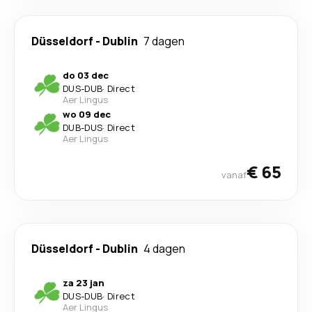
Düsseldorf
-
Dublin
7 dagen
do 03 dec
DUS
-
DUB
·
Direct
Aer Lingus
wo 09 dec
DUB
-
DUS
·
Direct
Aer Lingus
€ 65
vanaf
Düsseldorf
-
Dublin
4 dagen
za 23 jan
DUS
-
DUB
·
Direct
Aer Lingus