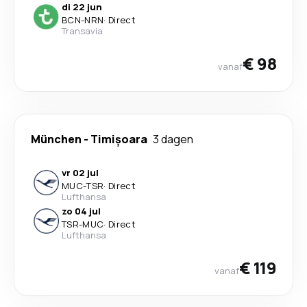
di 22 jun
BCN
-
NRN
·
Direct
Transavia
€ 98
vanaf
München
-
Timișoara
3 dagen
vr 02 jul
MUC
-
TSR
·
Direct
Lufthansa
zo 04 jul
TSR
-
MUC
·
Direct
Lufthansa
€ 119
vanaf