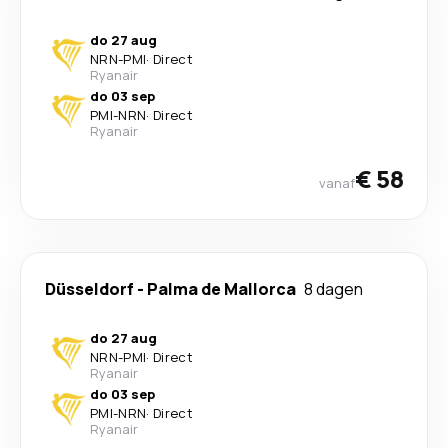
do 27 aug
NRN
-
PMI
·
Direct
Ryanair
do 03 sep
PMI
-
NRN
·
Direct
Ryanair
€ 58
vanaf
Düsseldorf
-
Palma de Mallorca
8 dagen
do 27 aug
NRN
-
PMI
·
Direct
Ryanair
do 03 sep
PMI
-
NRN
·
Direct
Ryanair