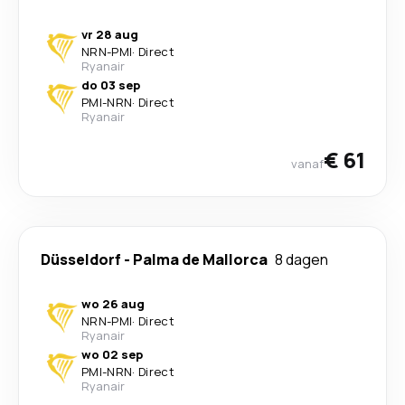
vr 28 aug
NRN
-
PMI
·
Direct
Ryanair
do 03 sep
PMI
-
NRN
·
Direct
Ryanair
€ 61
vanaf
Düsseldorf
-
Palma de Mallorca
8 dagen
wo 26 aug
NRN
-
PMI
·
Direct
Ryanair
wo 02 sep
PMI
-
NRN
·
Direct
Ryanair