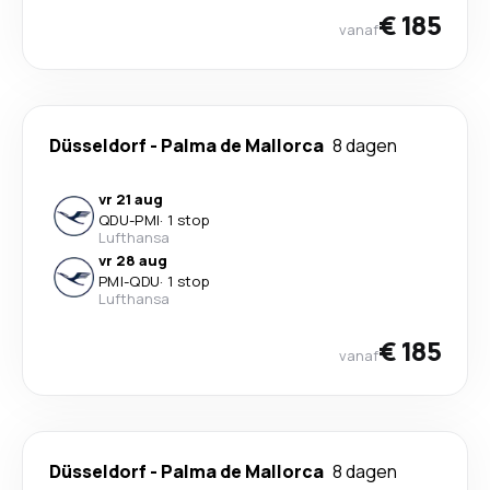
€ 185
vanaf
Düsseldorf
-
Palma de Mallorca
8 dagen
vr 21 aug
QDU
-
PMI
·
1 stop
Lufthansa
vr 28 aug
PMI
-
QDU
·
1 stop
Lufthansa
€ 185
vanaf
Düsseldorf
-
Palma de Mallorca
8 dagen