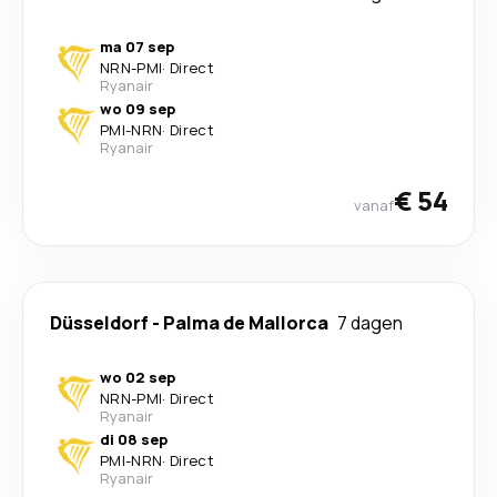
ma 07 sep
NRN
-
PMI
·
Direct
Ryanair
wo 09 sep
PMI
-
NRN
·
Direct
Ryanair
€ 54
vanaf
Düsseldorf
-
Palma de Mallorca
7 dagen
wo 02 sep
NRN
-
PMI
·
Direct
Ryanair
di 08 sep
PMI
-
NRN
·
Direct
Ryanair