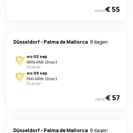
€ 55
vanaf
Düsseldorf
-
Palma de Mallorca
8 dagen
wo 02 sep
NRN
-
PMI
·
Direct
Ryanair
wo 09 sep
PMI
-
NRN
·
Direct
Ryanair
€ 57
vanaf
Düsseldorf
-
Palma de Mallorca
8 dagen