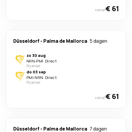
€ 61
vanaf
Düsseldorf
-
Palma de Mallorca
5 dagen
zo 30 aug
NRN
-
PMI
·
Direct
Ryanair
do 03 sep
PMI
-
NRN
·
Direct
Ryanair
€ 61
vanaf
Düsseldorf
-
Palma de Mallorca
7 dagen