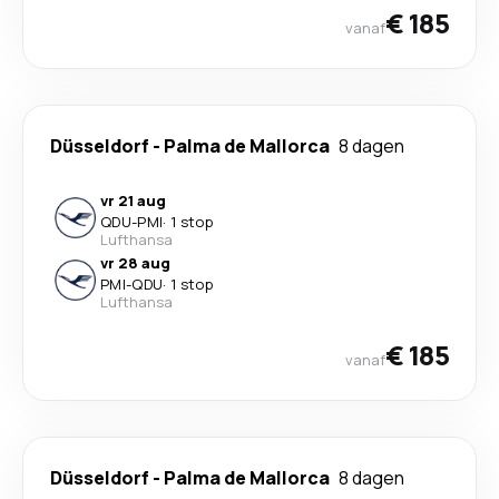
€ 185
vanaf
Düsseldorf
-
Palma de Mallorca
8 dagen
vr 21 aug
QDU
-
PMI
·
1 stop
Lufthansa
vr 28 aug
PMI
-
QDU
·
1 stop
Lufthansa
€ 185
vanaf
Düsseldorf
-
Palma de Mallorca
8 dagen