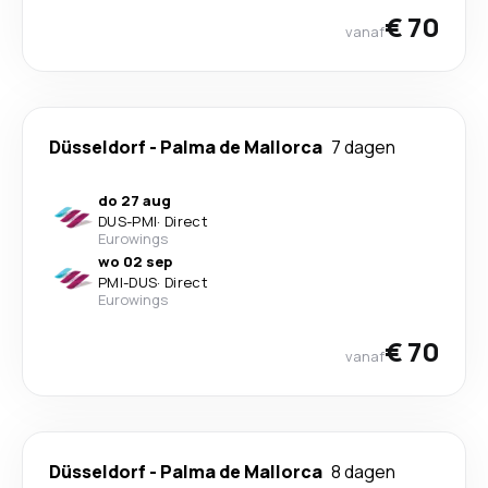
€ 70
vanaf
Düsseldorf
-
Palma de Mallorca
7 dagen
do 27 aug
DUS
-
PMI
·
Direct
Eurowings
wo 02 sep
PMI
-
DUS
·
Direct
Eurowings
€ 70
vanaf
Düsseldorf
-
Palma de Mallorca
8 dagen