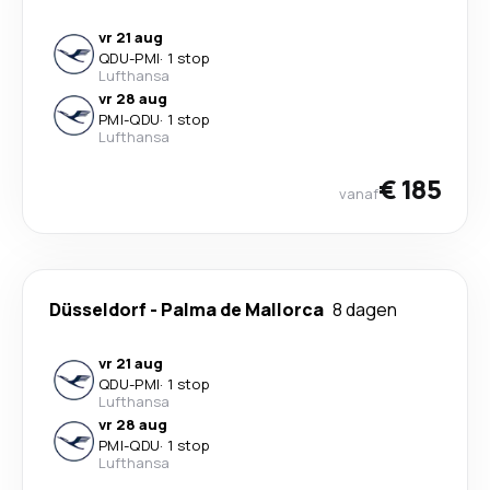
vr 21 aug
QDU
-
PMI
·
1 stop
Lufthansa
vr 28 aug
PMI
-
QDU
·
1 stop
Lufthansa
€ 185
vanaf
Düsseldorf
-
Palma de Mallorca
8 dagen
vr 21 aug
QDU
-
PMI
·
1 stop
Lufthansa
vr 28 aug
PMI
-
QDU
·
1 stop
Lufthansa