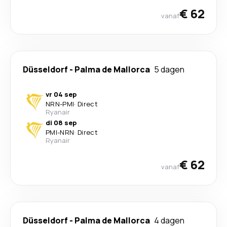
€ 62
vanaf
Düsseldorf
-
Palma de Mallorca
5 dagen
vr 04 sep
NRN
-
PMI
·
Direct
Ryanair
di 08 sep
PMI
-
NRN
·
Direct
Ryanair
€ 62
vanaf
Düsseldorf
-
Palma de Mallorca
4 dagen