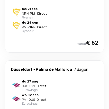
ma 21 sep
NRN
-
PMI
·
Direct
Ryanair
do 24 sep
PMI
-
NRN
·
Direct
Ryanair
€ 62
vanaf
Düsseldorf
-
Palma de Mallorca
7 dagen
do 27 aug
DUS
-
PMI
·
Direct
Eurowings
wo 02 sep
PMI
-
DUS
·
Direct
Eurowings