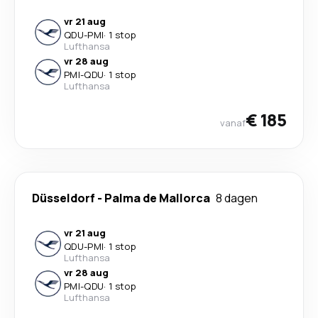
vr 21 aug
QDU
-
PMI
·
1 stop
Lufthansa
vr 28 aug
PMI
-
QDU
·
1 stop
Lufthansa
€ 185
vanaf
Düsseldorf
-
Palma de Mallorca
8 dagen
vr 21 aug
QDU
-
PMI
·
1 stop
Lufthansa
vr 28 aug
PMI
-
QDU
·
1 stop
Lufthansa