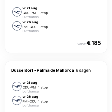
vr 21 aug
QDU
-
PMI
·
1 stop
Lufthansa
vr 28 aug
PMI
-
QDU
·
1 stop
Lufthansa
€ 185
vanaf
Düsseldorf
-
Palma de Mallorca
8 dagen
vr 21 aug
QDU
-
PMI
·
1 stop
Lufthansa
vr 28 aug
PMI
-
QDU
·
1 stop
Lufthansa