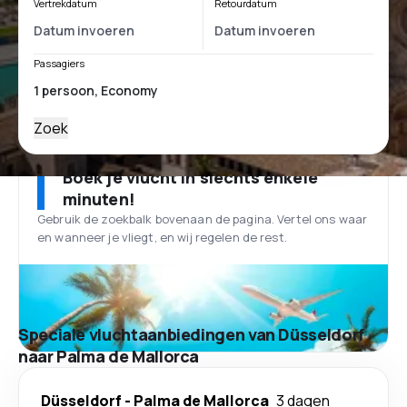
Vertrekdatum
Retourdatum
Passagiers
Zoek
Boek je vlucht in slechts enkele
minuten!
Gebruik de zoekbalk bovenaan de pagina. Vertel ons waar
en wanneer je vliegt, en wij regelen de rest.
Speciale vluchtaanbiedingen van Düsseldorf
naar Palma de Mallorca
Düsseldorf
-
Palma de Mallorca
3 dagen