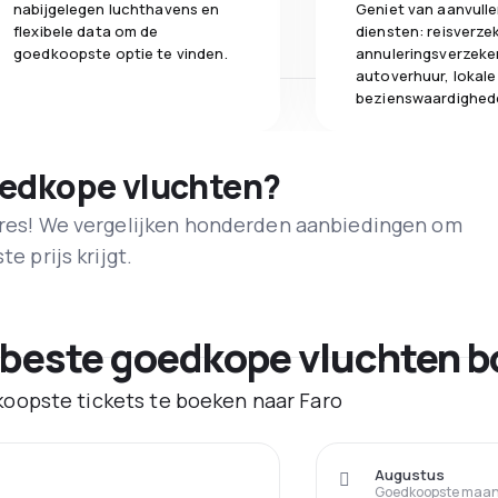
nabijgelegen luchthavens en
Geniet van aanvull
flexibele data om de
diensten: reisverze
goedkoopste optie te vinden.
annuleringsverzeke
autoverhuur, lokale
bezienswaardighed
oedkope vluchten?
adres! We vergelijken honderden aanbiedingen om
e prijs krijgt.
 beste goedkope vluchten b
oopste tickets te boeken naar Faro
Augustus
Goedkoopste maand