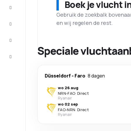
Boek je vlucht i
Aanbiedingen
Gebruik de zoekbalk bovenaan 
Maak de
en wij regelen de rest.
reis
compleet
Inspiratie
en tips
Speciale vluchtaan
Klantenservice
Düsseldorf
-
Faro
8 dagen
wo 26 aug
NRN
-
FAO
·
Direct
Ryanair
wo 02 sep
FAO
-
NRN
·
Direct
Ryanair