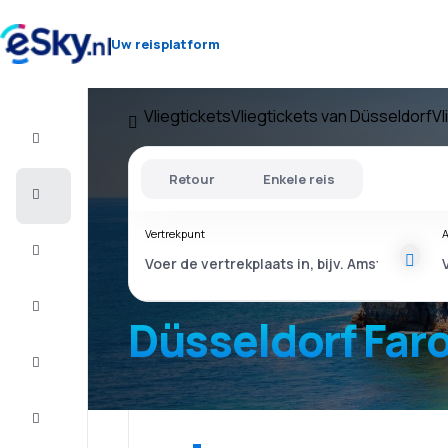
Uw reisplatform
Vliegtickets
Vliegtickets van Düsseldorf
Vl
Vlucht+Hotel
Retour
Enkele reis
Vliegtickets
Vertrekpunt
A
Vakantie
Last
minute
Düsseldorf Far
Stedentrip
Verblijf