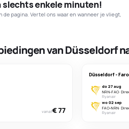
n slechts enkele minuten!
de pagina. Vertel ons waar en wanneer je vliegt,
biedingen van Düsseldorf na
Düsseldorf
-
Faro
do 27 aug
NRN
-
FAO
·
Dire
Ryanair
wo 02 sep
€ 77
FAO
-
NRN
·
Dire
vanaf
Ryanair