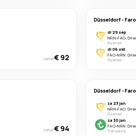
Düsseldorf
-
Faro
di 29 sep
NRN
-
FAO
·
Dire
Ryanair
di 06 okt
€ 92
FAO
-
NRN
·
Dire
vanaf
Ryanair
Düsseldorf
-
Faro
za 23 jan
NRN
-
FAO
·
Dire
Ryanair
za 30 jan
€ 94
FAO
-
NRN
·
Dire
vanaf
Transavia