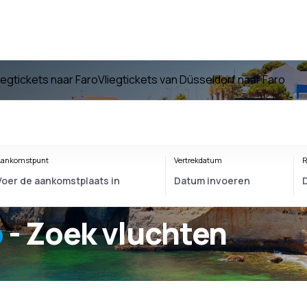
iegtickets naar Faro
Vliegtickets van Düsseldorf naar Faro
ankomstpunt
Vertrekdatum
R
o
- Zoek vluchten