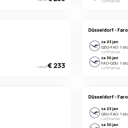
Lufthansa
Düsseldorf
-
Faro
za 23 jan
QDU
-
FAO
·
1 st
Lufthansa
za 30 jan
€ 233
FAO
-
QDU
·
1 st
vanaf
Lufthansa
Düsseldorf
-
Faro
za 23 jan
QDU
-
FAO
·
1 st
Lufthansa
za 30 jan