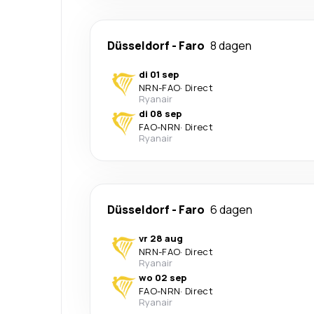
Düsseldorf
-
Faro
8 dagen
di 01 sep
NRN
-
FAO
·
Direct
Ryanair
di 08 sep
FAO
-
NRN
·
Direct
Ryanair
Düsseldorf
-
Faro
6 dagen
vr 28 aug
NRN
-
FAO
·
Direct
Ryanair
wo 02 sep
FAO
-
NRN
·
Direct
Ryanair