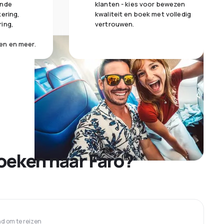
ende
klanten - kies voor bewezen
kering,
kwaliteit en boek met volledig
ring,
vertrouwen.
en en meer.
oeken naar Faro?
 om te reizen