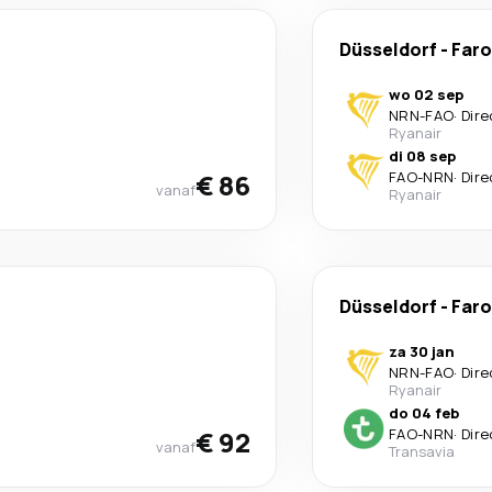
Düsseldorf
-
Faro
wo 02 sep
NRN
-
FAO
·
Dire
Ryanair
di 08 sep
€ 86
FAO
-
NRN
·
Dire
vanaf
Ryanair
Düsseldorf
-
Faro
za 30 jan
NRN
-
FAO
·
Dire
Ryanair
do 04 feb
€ 92
FAO
-
NRN
·
Dire
vanaf
Transavia