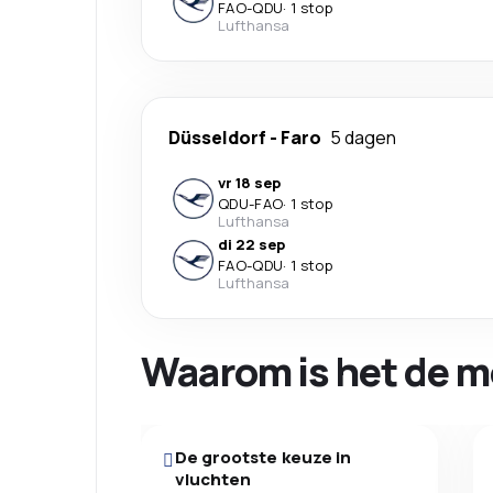
FAO
-
QDU
·
1 stop
Lufthansa
Düsseldorf
-
Faro
5 dagen
vr 18 sep
QDU
-
FAO
·
1 stop
Lufthansa
di 22 sep
FAO
-
QDU
·
1 stop
Lufthansa
Waarom is het de m
De grootste keuze in
vluchten