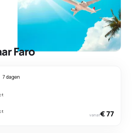
ar Faro
7 dagen
ct
ct
€ 77
vanaf