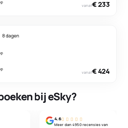
op
€ 233
vanaf
8 dagen
op
op
€ 424
vanaf
boeken bij eSky?
n
4.6
Meer dan 4950 recensies van