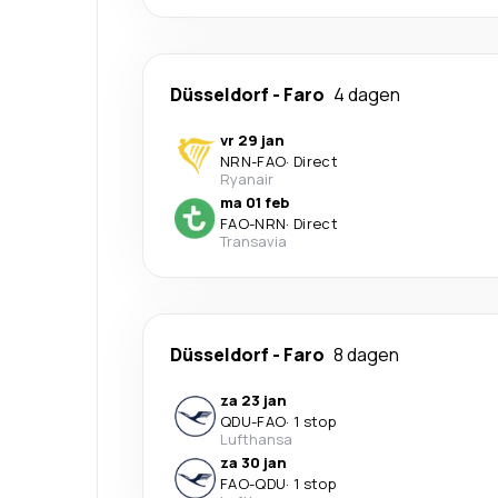
Düsseldorf
-
Faro
4 dagen
vr 29 jan
NRN
-
FAO
·
Direct
Ryanair
ma 01 feb
FAO
-
NRN
·
Direct
Transavia
Düsseldorf
-
Faro
8 dagen
za 23 jan
QDU
-
FAO
·
1 stop
Lufthansa
za 30 jan
FAO
-
QDU
·
1 stop