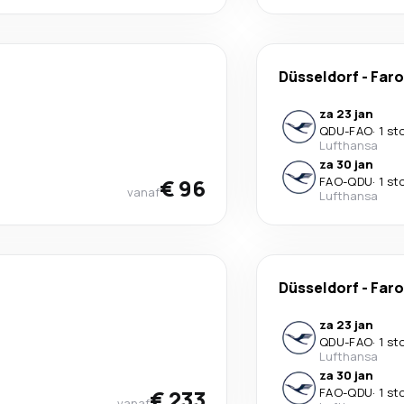
Düsseldorf
-
Faro
za 23 jan
QDU
-
FAO
·
1 st
Lufthansa
za 30 jan
€ 96
FAO
-
QDU
·
1 st
vanaf
Lufthansa
Düsseldorf
-
Faro
za 23 jan
QDU
-
FAO
·
1 st
Lufthansa
za 30 jan
€ 233
FAO
-
QDU
·
1 st
vanaf