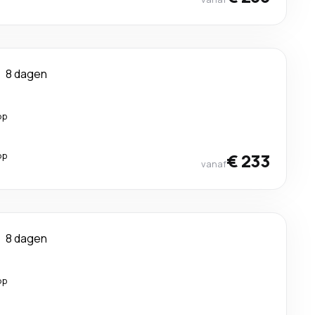
8 dagen
op
op
€ 233
vanaf
8 dagen
op