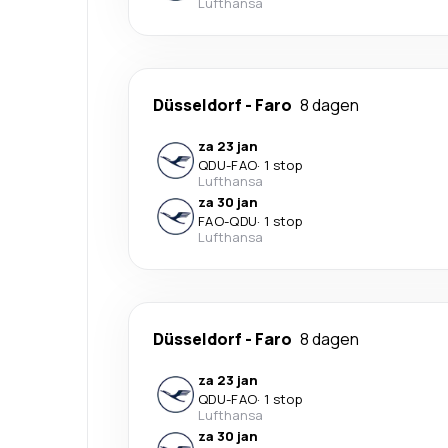
Lufthansa
Düsseldorf
-
Faro
8 dagen
za 23 jan
QDU
-
FAO
·
1 stop
Lufthansa
za 30 jan
FAO
-
QDU
·
1 stop
Lufthansa
Düsseldorf
-
Faro
8 dagen
za 23 jan
QDU
-
FAO
·
1 stop
Lufthansa
za 30 jan