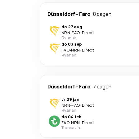
Düsseldorf
-
Faro
8 dagen
do 27 aug
NRN
-
FAO
·
Direct
Ryanair
do 03 sep
FAO
-
NRN
·
Direct
Ryanair
Düsseldorf
-
Faro
7 dagen
vr 29 jan
NRN
-
FAO
·
Direct
Ryanair
do 04 feb
FAO
-
NRN
·
Direct
Transavia