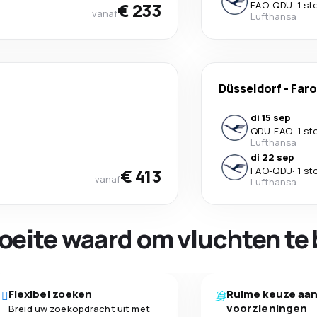
€ 233
FAO
-
QDU
·
1 st
vanaf
Lufthansa
Düsseldorf
-
Faro
di 15 sep
QDU
-
FAO
·
1 st
Lufthansa
di 22 sep
€ 413
FAO
-
QDU
·
1 st
vanaf
Lufthansa
oeite waard om vluchten te 
Flexibel zoeken
Ruime keuze aa
voorzieningen
Breid uw zoekopdracht uit met