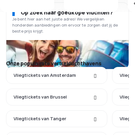
Op zoek naar goedkope vluchten?
Je bent hier aan het juiste adres! We vergelijken
honderden aanbiedingen om ervoor te zorgen dat jij de
beste prijs krijgt.
Onze populairste vertrekluchthavens
Vliegtickets van Amsterdam
Vliegt
Vliegtickets van Brussel
Vliegt
Vliegtickets van Tanger
Vliegt