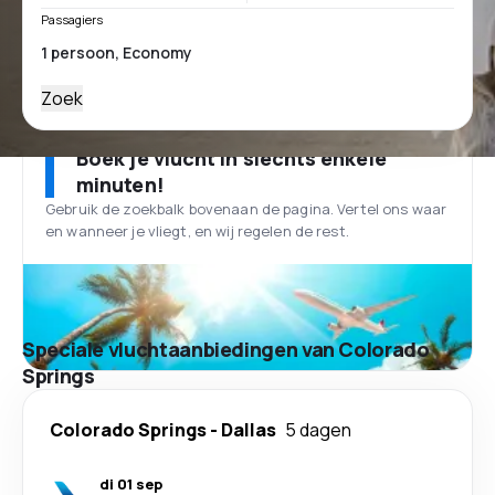
Passagiers
Zoek
Boek je vlucht in slechts enkele
minuten!
Gebruik de zoekbalk bovenaan de pagina. Vertel ons waar
en wanneer je vliegt, en wij regelen de rest.
Speciale vluchtaanbiedingen van Colorado
Springs
Colorado Springs
-
Dallas
5 dagen
di 01 sep