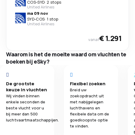
COS
-
SYD
·
2 stops
United Airlines
ma 09 nov
SYD
-
COS
·
1 stop
United Airlines
€ 1.291
vanaf
Waarom is het de moeite waard om vluchten te
boeken bij eSky?
De grootste
Flexibel zoeken
keuze in vluchten
Breid uw
Wij vinden binnen
zoekopdracht uit
enkele seconden de
met nabijgelegen
beste vlucht voor u
luchthavens en
bij meer dan 500
flexibele data om de
luchtvaartmaatschappijen.
goedkoopste optie
te vinden.