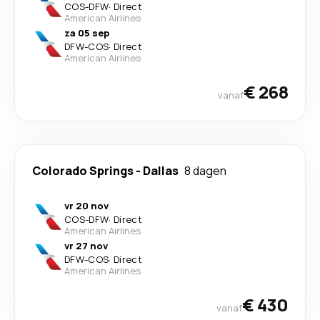
COS
-
DFW
·
Direct
American Airlines
za 05 sep
DFW
-
COS
·
Direct
American Airlines
€ 268
vanaf
Colorado Springs
-
Dallas
8 dagen
vr 20 nov
COS
-
DFW
·
Direct
American Airlines
vr 27 nov
DFW
-
COS
·
Direct
American Airlines
€ 430
vanaf