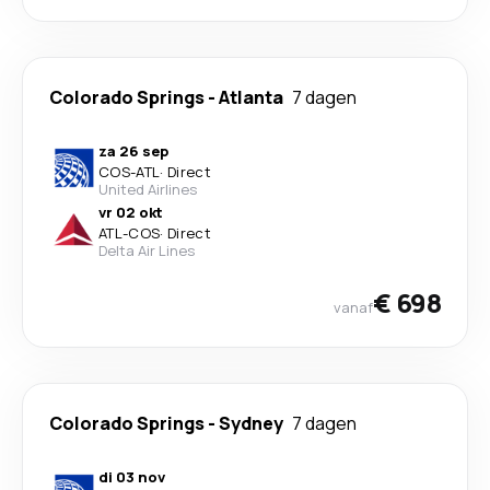
Colorado Springs
-
Atlanta
7 dagen
za 26 sep
COS
-
ATL
·
Direct
United Airlines
vr 02 okt
ATL
-
COS
·
Direct
Delta Air Lines
€ 698
vanaf
Colorado Springs
-
Sydney
7 dagen
di 03 nov