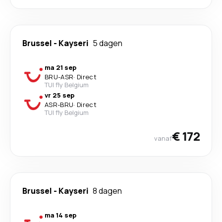
Brussel
-
Kayseri
5 dagen
ma 21 sep
BRU
-
ASR
·
Direct
TUI fly Belgium
vr 25 sep
ASR
-
BRU
·
Direct
TUI fly Belgium
€ 172
vanaf
Brussel
-
Kayseri
8 dagen
ma 14 sep