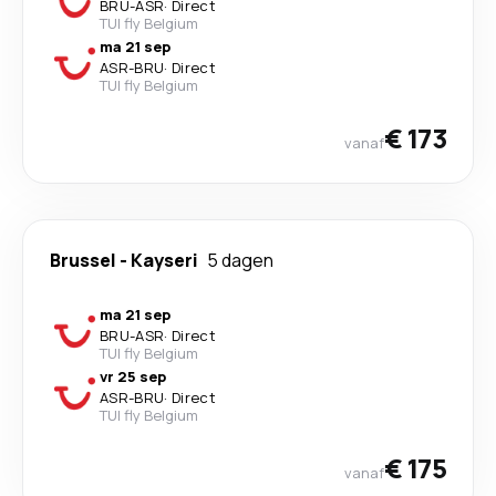
BRU
-
ASR
·
Direct
TUI fly Belgium
ma 21 sep
ASR
-
BRU
·
Direct
TUI fly Belgium
€ 173
vanaf
Brussel
-
Kayseri
5 dagen
ma 21 sep
BRU
-
ASR
·
Direct
TUI fly Belgium
vr 25 sep
ASR
-
BRU
·
Direct
TUI fly Belgium
€ 175
vanaf