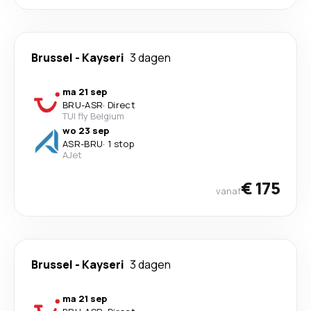
Brussel
-
Kayseri
3 dagen
ma 21 sep
BRU
-
ASR
·
Direct
TUI fly Belgium
wo 23 sep
ASR
-
BRU
·
1 stop
AJet
€ 175
vanaf
Brussel
-
Kayseri
3 dagen
ma 21 sep