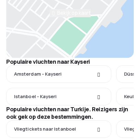
Bekijk op kaart
Populaire vluchten naar Kayseri
Amsterdam - Kayseri
Düssel
Istanboel - Kayseri
Keulen 
Populaire vluchten naar Turkije. Reizigers zijn
ook gek op deze bestemmingen.
Vliegtickets naar Istanboel
Vliegt