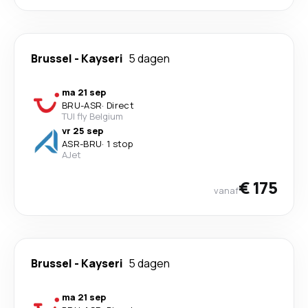
Brussel
-
Kayseri
5 dagen
ma 21 sep
BRU
-
ASR
·
Direct
TUI fly Belgium
vr 25 sep
ASR
-
BRU
·
1 stop
AJet
€ 175
vanaf
Brussel
-
Kayseri
5 dagen
ma 21 sep