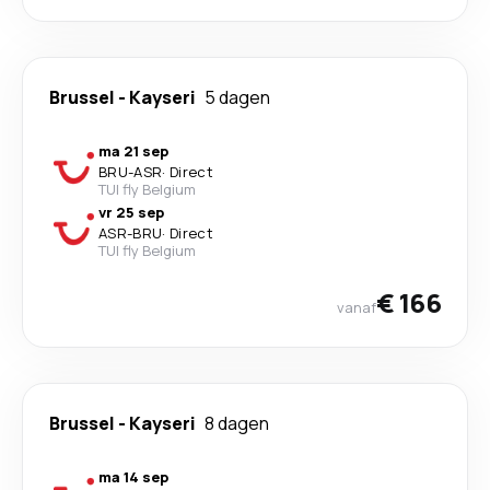
Brussel
-
Kayseri
5 dagen
ma 21 sep
BRU
-
ASR
·
Direct
TUI fly Belgium
vr 25 sep
ASR
-
BRU
·
Direct
TUI fly Belgium
€ 166
vanaf
Brussel
-
Kayseri
8 dagen
ma 14 sep