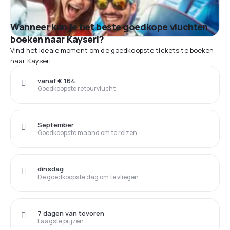
Wanneer kun je het beste goedkope vluchten
boeken naar Kayseri?
Vind het ideale moment om de goedkoopste tickets te boeken
naar Kayseri
vanaf € 164
Goedkoopste retourvlucht
September
Goedkoopste maand om te reizen
dinsdag
De goedkoopste dag om te vliegen
7 dagen van tevoren
Laagste prijzen