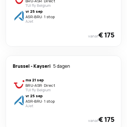
BRU
-
ASR
·
Direct
TUI fly Belgium
vr 25 sep
ASR
-
BRU
·
1 stop
AJet
€ 175
vanaf
Brussel
-
Kayseri
5 dagen
ma 21 sep
BRU
-
ASR
·
Direct
TUI fly Belgium
vr 25 sep
ASR
-
BRU
·
1 stop
AJet
€ 175
vanaf