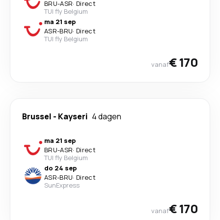
BRU
-
ASR
·
Direct
TUI fly Belgium
ma 21 sep
ASR
-
BRU
·
Direct
TUI fly Belgium
€ 170
vanaf
Brussel
-
Kayseri
4 dagen
ma 21 sep
BRU
-
ASR
·
Direct
TUI fly Belgium
do 24 sep
ASR
-
BRU
·
Direct
SunExpress
€ 170
vanaf