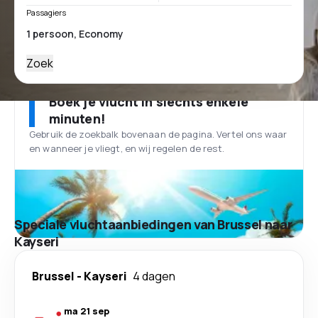
Passagiers
Zoek
Boek je vlucht in slechts enkele
minuten!
Gebruik de zoekbalk bovenaan de pagina. Vertel ons waar
en wanneer je vliegt, en wij regelen de rest.
Speciale vluchtaanbiedingen van Brussel naar
Kayseri
Brussel
-
Kayseri
4 dagen
ma 21 sep