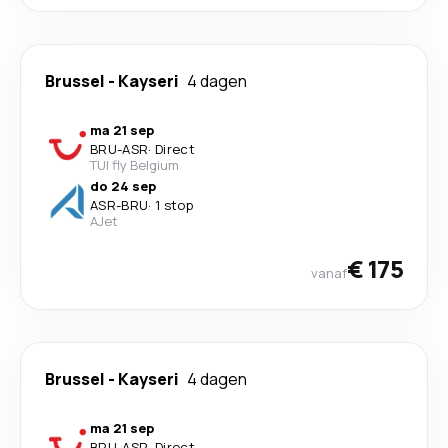
Brussel
-
Kayseri
4 dagen
ma 21 sep
BRU
-
ASR
·
Direct
TUI fly Belgium
do 24 sep
ASR
-
BRU
·
1 stop
AJet
€ 175
vanaf
Brussel
-
Kayseri
4 dagen
ma 21 sep
BRU
-
ASR
·
Direct