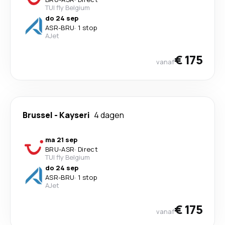
TUI fly Belgium
do 24 sep
ASR
-
BRU
·
1 stop
AJet
€ 175
vanaf
Brussel
-
Kayseri
4 dagen
ma 21 sep
BRU
-
ASR
·
Direct
TUI fly Belgium
do 24 sep
ASR
-
BRU
·
1 stop
AJet
€ 175
vanaf