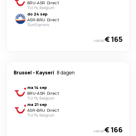
BRU
-
ASR
·
Direct
TUI fly Belgium
do 24 sep
ASR
-
BRU
·
Direct
SunExpress
€ 165
vanaf
Brussel
-
Kayseri
8 dagen
ma 14 sep
BRU
-
ASR
·
Direct
TUI fly Belgium
ma 21 sep
ASR
-
BRU
·
Direct
TUI fly Belgium
€ 166
vanaf