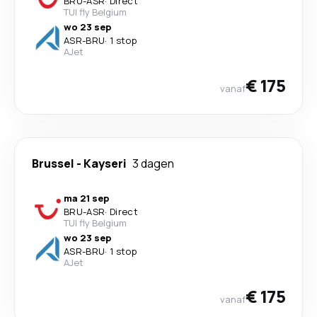
BRU
-
ASR
·
Direct
TUI fly Belgium
wo 23 sep
ASR
-
BRU
·
1 stop
AJet
€ 175
vanaf
Brussel
-
Kayseri
3 dagen
ma 21 sep
BRU
-
ASR
·
Direct
TUI fly Belgium
wo 23 sep
ASR
-
BRU
·
1 stop
AJet
€ 175
vanaf