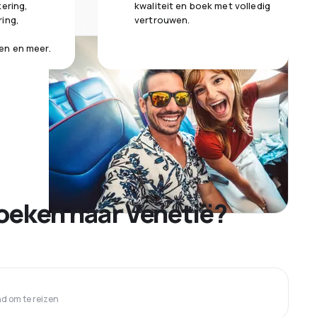
kering,
kwaliteit en boek met volledig
ring,
vertrouwen.
en en meer.
oeken naar Venetië?
 om te reizen