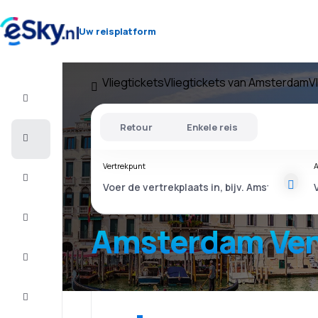
Uw reisplatform
Vliegtickets
Vliegtickets van Amsterdam
V
Vlucht+Hotel
Retour
Enkele reis
Vliegtickets
Vertrekpunt
A
Vakantie
Last
minute
Amsterdam Ven
Stedentrip
Verblijf