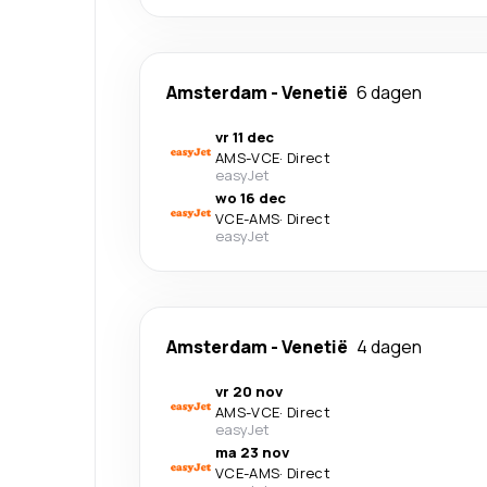
Amsterdam
-
Venetië
6 dagen
vr 11 dec
AMS
-
VCE
·
Direct
easyJet
wo 16 dec
VCE
-
AMS
·
Direct
easyJet
Amsterdam
-
Venetië
4 dagen
vr 20 nov
AMS
-
VCE
·
Direct
easyJet
ma 23 nov
VCE
-
AMS
·
Direct