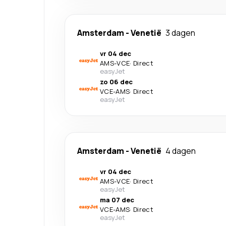
Amsterdam
-
Venetië
3 dagen
vr 04 dec
AMS
-
VCE
·
Direct
easyJet
zo 06 dec
VCE
-
AMS
·
Direct
easyJet
Amsterdam
-
Venetië
4 dagen
vr 04 dec
AMS
-
VCE
·
Direct
easyJet
ma 07 dec
VCE
-
AMS
·
Direct
easyJet