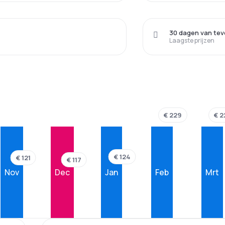
30 dagen van tev
Laagste prijzen
€ 229
€ 2
€ 124
€ 121
€ 117
Nov
Dec
Jan
Feb
Mrt