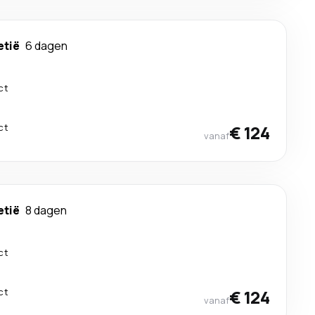
etië
6 dagen
ct
ct
€ 124
vanaf
etië
8 dagen
ct
ct
€ 124
vanaf