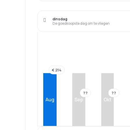
dinsdag
De goedkoopste dag om te vliegen
€ 214
??
??
Aug
Sep
Okt