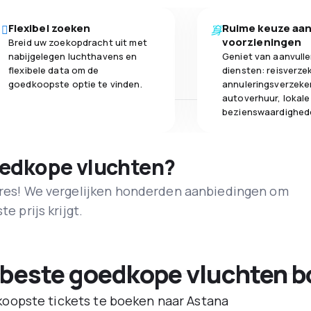
Flexibel zoeken
Ruime keuze aa
voorzieningen
Breid uw zoekopdracht uit met
nabijgelegen luchthavens en
Geniet van aanvull
flexibele data om de
diensten: reisverze
goedkoopste optie te vinden.
annuleringsverzeke
autoverhuur, lokale
bezienswaardighed
oedkope vluchten?
adres! We vergelijken honderden aanbiedingen om
e prijs krijgt.
 beste goedkope vluchten b
oopste tickets te boeken naar Astana