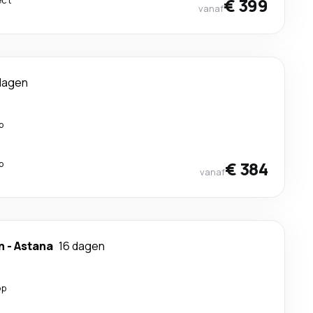
ect
€ 399
vanaf
dagen
p
p
€ 384
vanaf
n
-
Astana
16 dagen
op