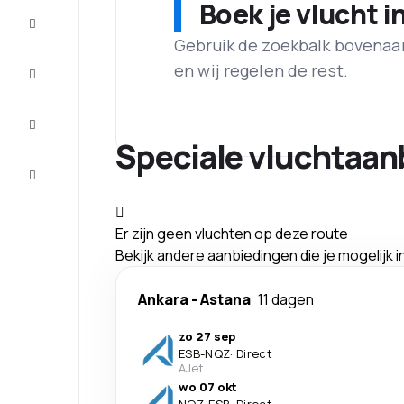
Boek je vlucht i
Aanbiedingen
Gebruik de zoekbalk bovenaan 
Maak de
en wij regelen de rest.
reis
compleet
Inspiratie
en tips
Speciale vluchtaan
Klantenservice
Er zijn geen vluchten op deze route
Bekijk andere aanbiedingen die je mogelijk 
Ankara
-
Astana
11 dagen
zo 27 sep
ESB
-
NQZ
·
Direct
AJet
wo 07 okt