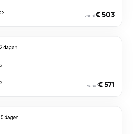
op
€ 503
vanaf
12 dagen
p
p
€ 571
vanaf
15 dagen