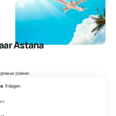
aar Astana
 opnieuw zoeken.
na
9 dagen
ect