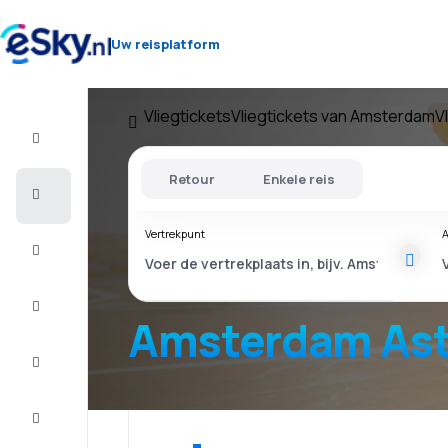
Uw reisplatform
Vliegtickets
Vliegtickets van Amsterdam
V
Vlucht+Hotel
Retour
Enkele reis
Vliegtickets
Vertrekpunt
A
Vakantie
Last
minute
Amsterdam As
Stedentrip
Verblijf