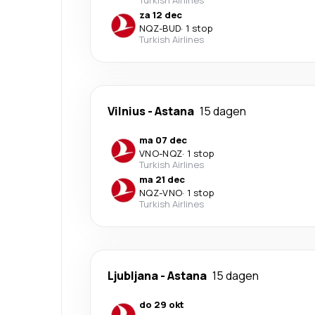
Turkish Airlines
za 12 dec
NQZ
-
BUD
·
1 stop
Turkish Airlines
Vilnius
-
Astana
15 dagen
ma 07 dec
VNO
-
NQZ
·
1 stop
Turkish Airlines
ma 21 dec
NQZ
-
VNO
·
1 stop
Turkish Airlines
Ljubljana
-
Astana
15 dagen
do 29 okt