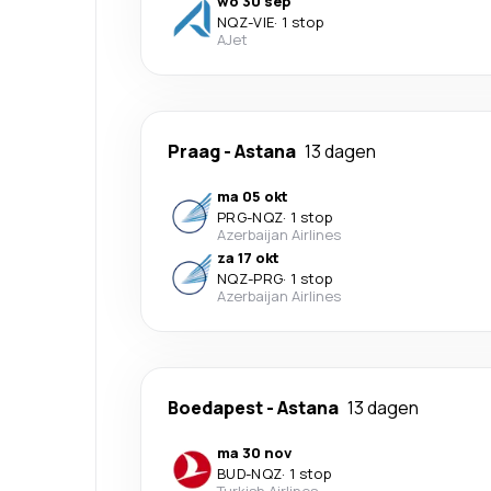
wo 30 sep
NQZ
-
VIE
·
1 stop
AJet
Praag
-
Astana
13 dagen
ma 05 okt
PRG
-
NQZ
·
1 stop
Azerbaijan Airlines
za 17 okt
NQZ
-
PRG
·
1 stop
Azerbaijan Airlines
Boedapest
-
Astana
13 dagen
ma 30 nov
BUD
-
NQZ
·
1 stop