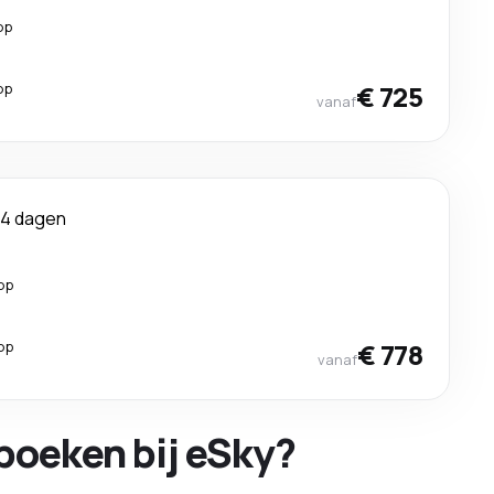
op
op
€ 725
vanaf
14 dagen
op
op
€ 778
vanaf
boeken bij eSky?