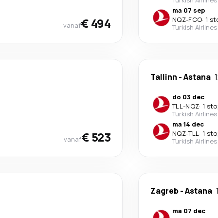
Turkish Airlines
ma 07 sep
€ 494
NQZ
-
FCO
·
1 st
vanaf
Turkish Airlines
Tallinn
-
Astana
do 03 dec
TLL
-
NQZ
·
1 sto
Turkish Airlines
ma 14 dec
€ 523
NQZ
-
TLL
·
1 sto
vanaf
Turkish Airlines
Zagreb
-
Astana
ma 07 dec