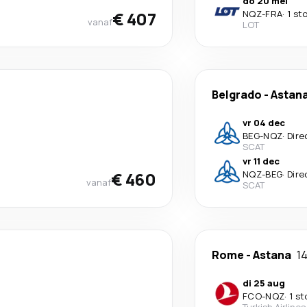
do 20 mei
€ 407
NQZ
-
FRA
·
1 st
vanaf
LOT
Belgrado
-
Astan
vr 04 dec
BEG
-
NQZ
·
Dire
SCAT
vr 11 dec
€ 460
NQZ
-
BEG
·
Dire
vanaf
SCAT
Rome
-
Astana
1
di 25 aug
FCO
-
NQZ
·
1 st