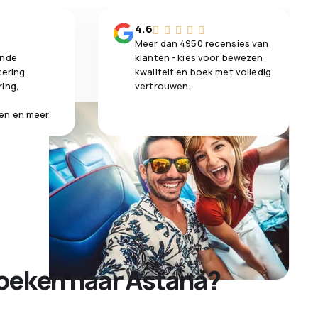
n
4.6
Meer dan 4950 recensies van
ende
klanten - kies voor bewezen
kering,
kwaliteit en boek met volledig
ring,
vertrouwen.
en en meer.
oeken naar Astana?