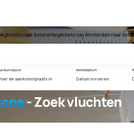
liegtickets naar Astana
Vliegtickets van Amsterdam naar Asta
ankomstpunt
Vertrekdatum
R
tana
- Zoek vluchten