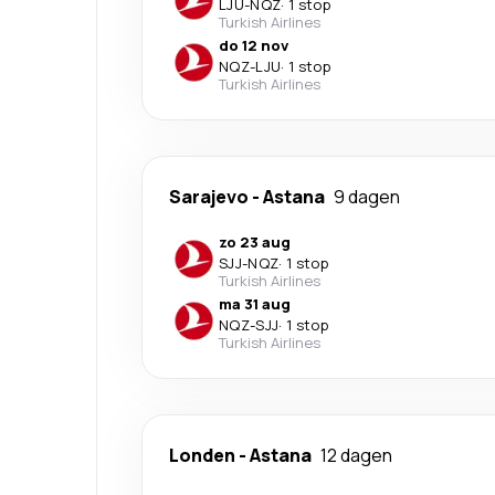
LJU
-
NQZ
·
1 stop
Turkish Airlines
do 12 nov
NQZ
-
LJU
·
1 stop
Turkish Airlines
Sarajevo
-
Astana
9 dagen
zo 23 aug
SJJ
-
NQZ
·
1 stop
Turkish Airlines
ma 31 aug
NQZ
-
SJJ
·
1 stop
Turkish Airlines
Londen
-
Astana
12 dagen