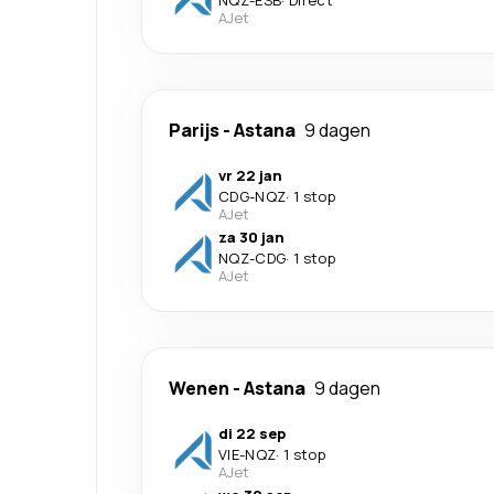
NQZ
-
ESB
·
Direct
AJet
Parijs
-
Astana
9 dagen
vr 22 jan
CDG
-
NQZ
·
1 stop
AJet
za 30 jan
NQZ
-
CDG
·
1 stop
AJet
Wenen
-
Astana
9 dagen
di 22 sep
VIE
-
NQZ
·
1 stop
AJet