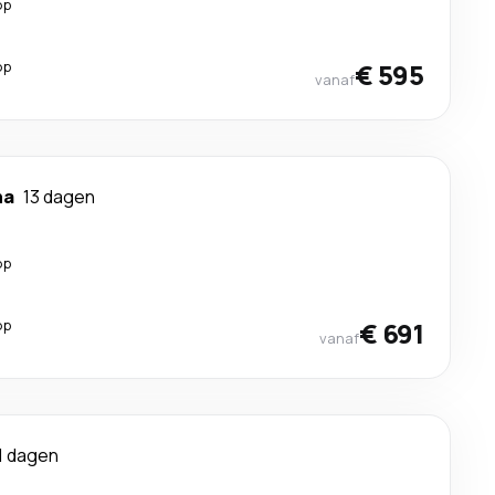
op
op
€ 595
vanaf
na
13 dagen
op
op
€ 691
vanaf
1 dagen