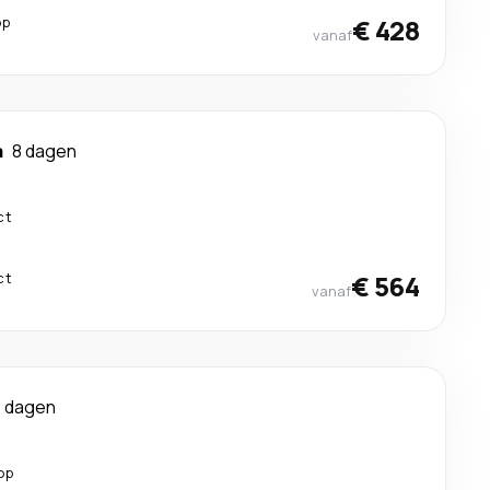
op
€ 428
vanaf
a
8 dagen
ct
ct
€ 564
vanaf
4 dagen
op