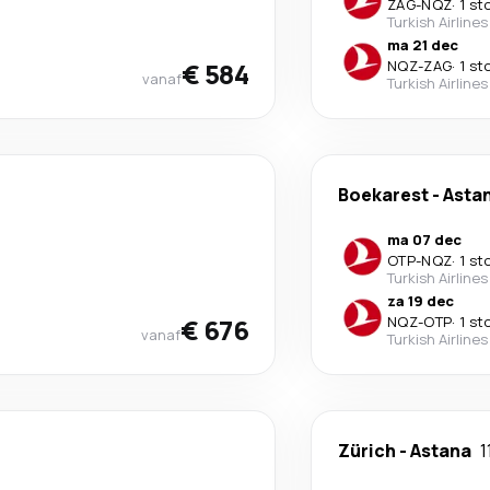
ZAG
-
NQZ
·
1 st
Turkish Airlines
ma 21 dec
€ 584
NQZ
-
ZAG
·
1 st
vanaf
Turkish Airlines
Boekarest
-
Asta
ma 07 dec
OTP
-
NQZ
·
1 st
Turkish Airlines
za 19 dec
€ 676
NQZ
-
OTP
·
1 st
vanaf
Turkish Airlines
Zürich
-
Astana
1