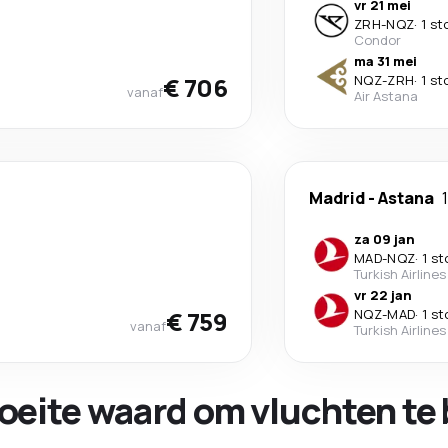
vr 21 mei
ZRH
-
NQZ
·
1 st
Condor
ma 31 mei
€ 706
NQZ
-
ZRH
·
1 st
vanaf
Air Astana
Madrid
-
Astana
za 09 jan
MAD
-
NQZ
·
1 st
Turkish Airlines
vr 22 jan
€ 759
NQZ
-
MAD
·
1 st
vanaf
Turkish Airlines
oeite waard om vluchten te 