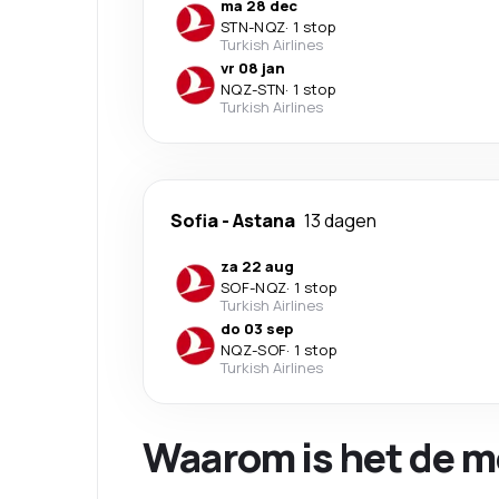
ma 28 dec
STN
-
NQZ
·
1 stop
Turkish Airlines
vr 08 jan
NQZ
-
STN
·
1 stop
Turkish Airlines
Sofia
-
Astana
13 dagen
za 22 aug
SOF
-
NQZ
·
1 stop
Turkish Airlines
do 03 sep
NQZ
-
SOF
·
1 stop
Turkish Airlines
Waarom is het de m