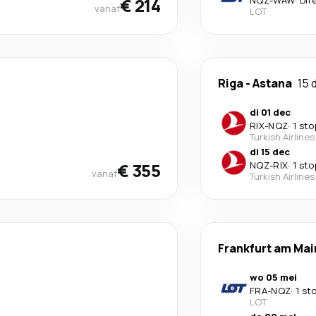
€ 214
NQZ
-
WAW
·
Dir
vanaf
LOT
Riga
-
Astana
15 
di 01 dec
RIX
-
NQZ
·
1 sto
Turkish Airlines
di 15 dec
€ 355
NQZ
-
RIX
·
1 sto
vanaf
Turkish Airlines
Frankfurt am Mai
wo 05 mei
FRA
-
NQZ
·
1 st
LOT