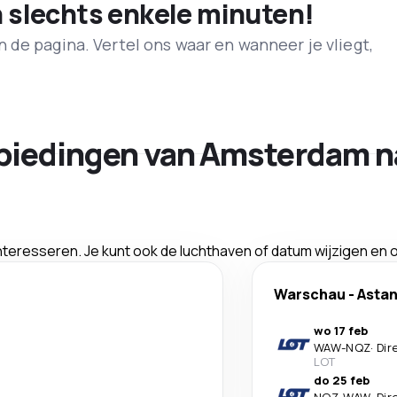
n slechts enkele minuten!
de pagina. Vertel ons waar en wanneer je vliegt,
biedingen van Amsterdam n
interesseren. Je kunt ook de luchthaven of datum wijzigen en
Warschau
-
Asta
wo 17 feb
WAW
-
NQZ
·
Dir
LOT
do 25 feb