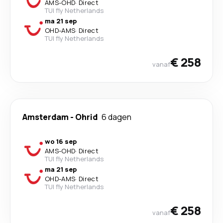
AMS
-
OHD
·
Direct
TUI fly Netherlands
ma 21 sep
OHD
-
AMS
·
Direct
TUI fly Netherlands
€ 258
vanaf
Amsterdam
-
Ohrid
6 dagen
wo 16 sep
AMS
-
OHD
·
Direct
TUI fly Netherlands
ma 21 sep
OHD
-
AMS
·
Direct
TUI fly Netherlands
€ 258
vanaf