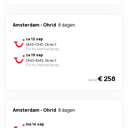
Amsterdam
-
Ohrid
8 dagen
za 12 sep
AMS
-
OHD
·
Direct
TUI fly Netherlands
za 19 sep
OHD
-
AMS
·
Direct
TUI fly Netherlands
€ 258
vanaf
Amsterdam
-
Ohrid
8 dagen
ma 14 sep