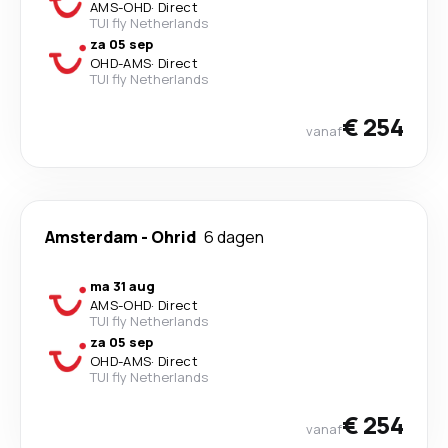
AMS
-
OHD
·
Direct
TUI fly Netherlands
za 05 sep
OHD
-
AMS
·
Direct
TUI fly Netherlands
€ 254
vanaf
Amsterdam
-
Ohrid
6 dagen
ma 31 aug
AMS
-
OHD
·
Direct
TUI fly Netherlands
za 05 sep
OHD
-
AMS
·
Direct
TUI fly Netherlands
€ 254
vanaf