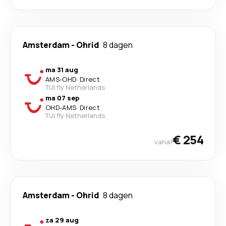
Amsterdam
-
Ohrid
8 dagen
ma 31 aug
AMS
-
OHD
·
Direct
TUI fly Netherlands
ma 07 sep
OHD
-
AMS
·
Direct
TUI fly Netherlands
€ 254
vanaf
Amsterdam
-
Ohrid
8 dagen
za 29 aug