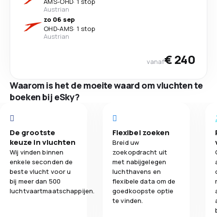
AMS
-
OHD
·
1 stop
Austrian
zo 06 sep
OHD
-
AMS
·
1 stop
Austrian
€ 240
vanaf
Waarom is het de moeite waard om vluchten te
boeken bij eSky?
De grootste
Flexibel zoeken
keuze in vluchten
Breid uw
Wij vinden binnen
zoekopdracht uit
enkele seconden de
met nabijgelegen
beste vlucht voor u
luchthavens en
bij meer dan 500
flexibele data om de
luchtvaartmaatschappijen.
goedkoopste optie
te vinden.