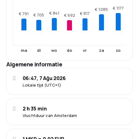
€ 1.177
€ 1.085
€ 841
€ 817
€ 791
€ 705
€ 692
ma
di
wo
do
vr
za
zo
Algemene informatie
06:47, 7 Ağu 2026
Lokale tijd (UTC+1)
2 h 35 min
Vluchtduur van Amsterdam