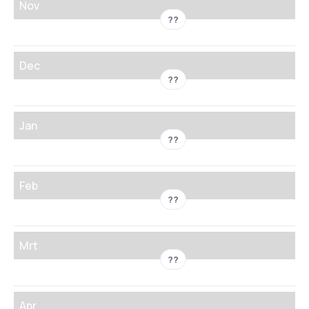
Nov
??
Dec
??
Jan
??
Feb
??
Mrt
??
Apr