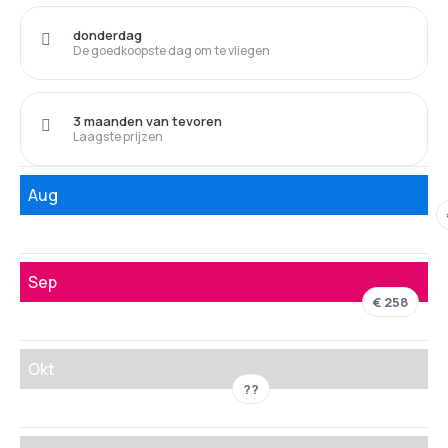
donderdag
De goedkoopste dag om te vliegen
3 maanden van tevoren
Laagste prijzen
Aug
Sep
€ 258
Okt
??