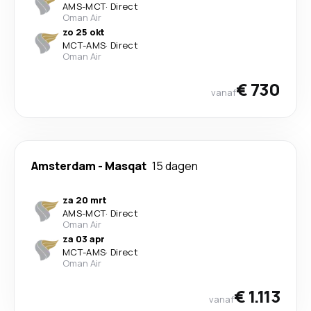
AMS
-
MCT
·
Direct
Oman Air
zo 25 okt
MCT
-
AMS
·
Direct
Oman Air
€ 730
vanaf
Amsterdam
-
Masqat
15 dagen
za 20 mrt
AMS
-
MCT
·
Direct
Oman Air
za 03 apr
MCT
-
AMS
·
Direct
Oman Air
€ 1.113
vanaf