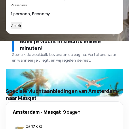
Passagiers
Zoek
Boek je vlucht in slechts enkele
minuten!
Gebruik de zoekbalk bovenaan de pagina. Vertel ons waar
en wanneer je vliegt, en wij regelen de rest.
Speciale vluchtaanbiedingen van Amsterdam
naar Masqat
Amsterdam
-
Masqat
9 dagen
za 17 okt