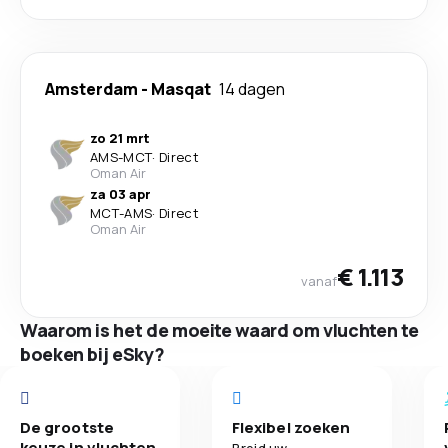
Amsterdam
-
Masqat
14 dagen
zo 21 mrt
AMS
-
MCT
·
Direct
Oman Air
za 03 apr
MCT
-
AMS
·
Direct
Oman Air
€ 1.113
vanaf
Waarom is het de moeite waard om vluchten te
boeken bij eSky?
De grootste
Flexibel zoeken
keuze in vluchten