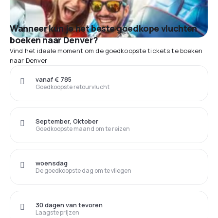
Wanneer kun je het beste goedkope vluchten
boeken naar Denver?
Vind het ideale moment om de goedkoopste tickets te boeken
naar Denver
vanaf € 785
Goedkoopste retourvlucht
September, Oktober
Goedkoopste maand om te reizen
woensdag
De goedkoopste dag om te vliegen
30 dagen van tevoren
Laagste prijzen