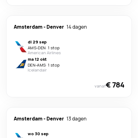
Amsterdam
-
Denver
14 dagen
di 29 sep
AMS
-
DEN
·
1 stop
American Airlines
ma 12 okt
DEN
-
AMS
·
1 stop
Icelandair
€ 784
vanaf
Amsterdam
-
Denver
13 dagen
wo 30 sep