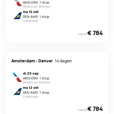
AMS
-
DEN
·
1 stop
American Airlines
ma 12 okt
DEN
-
AMS
·
1 stop
Icelandair
€ 784
vanaf
Amsterdam
-
Denver
14 dagen
di 29 sep
AMS
-
DEN
·
1 stop
American Airlines
ma 12 okt
DEN
-
AMS
·
1 stop
Icelandair
€ 784
vanaf