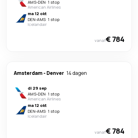
AMS
-
DEN
·
1 stop
American Airlines
ma 12 okt
DEN
-
AMS
·
1 stop
Icelandair
€ 784
vanaf
Amsterdam
-
Denver
14 dagen
di 29 sep
AMS
-
DEN
·
1 stop
American Airlines
ma 12 okt
DEN
-
AMS
·
1 stop
Icelandair
€ 784
vanaf