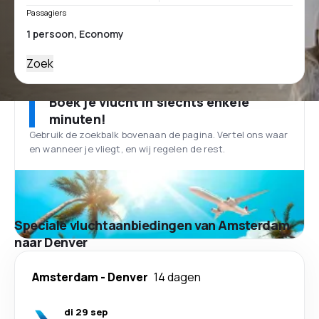
Passagiers
Zoek
Boek je vlucht in slechts enkele
minuten!
Gebruik de zoekbalk bovenaan de pagina. Vertel ons waar
en wanneer je vliegt, en wij regelen de rest.
Speciale vluchtaanbiedingen van Amsterdam
naar Denver
Amsterdam
-
Denver
14 dagen
di 29 sep