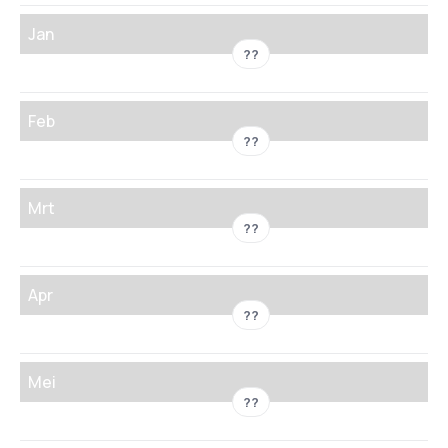
Jan
??
Feb
??
Mrt
??
Apr
??
Mei
??