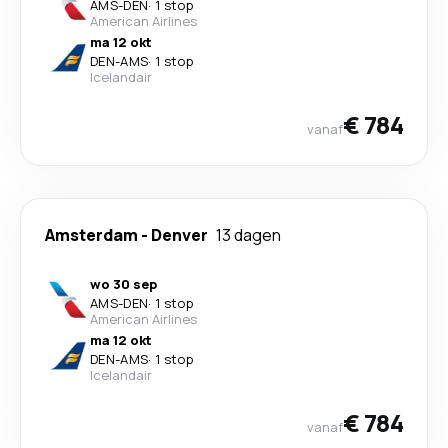
AMS
-
DEN
·
1 stop
American Airlines
ma 12 okt
DEN
-
AMS
·
1 stop
Icelandair
€ 784
vanaf
Amsterdam
-
Denver
13 dagen
wo 30 sep
AMS
-
DEN
·
1 stop
American Airlines
ma 12 okt
DEN
-
AMS
·
1 stop
Icelandair
€ 784
vanaf