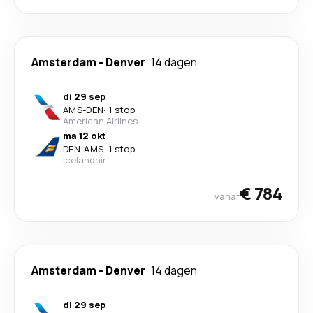
Amsterdam
-
Denver
14 dagen
di 29 sep
AMS
-
DEN
·
1 stop
American Airlines
ma 12 okt
DEN
-
AMS
·
1 stop
Icelandair
€ 784
vanaf
Amsterdam
-
Denver
14 dagen
di 29 sep