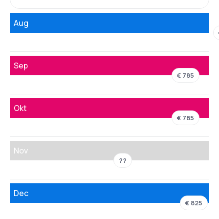
Aug
Sep
€ 785
Okt
€ 785
Nov
??
Dec
€ 825