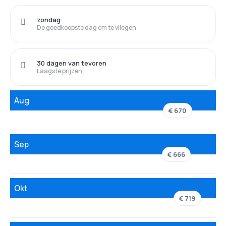
zondag
De goedkoopste dag om te vliegen
30 dagen van tevoren
Laagste prijzen
Aug
€ 670
Sep
€ 666
Okt
€ 719