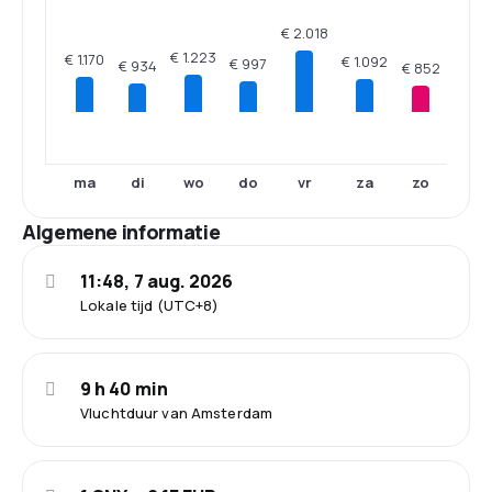
€ 2.018
€ 1.223
€ 1.170
€ 1.092
€ 997
€ 934
€ 852
ma
di
wo
do
vr
za
zo
Algemene informatie
11:48, 7 aug. 2026
Lokale tijd (UTC+8)
9 h 40 min
Vluchtduur van Amsterdam