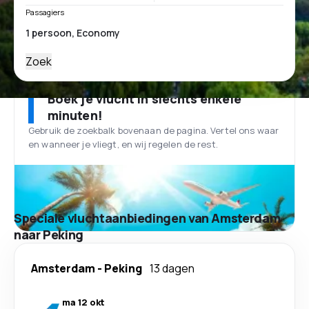
Passagiers
Zoek
Boek je vlucht in slechts enkele
minuten!
Gebruik de zoekbalk bovenaan de pagina. Vertel ons waar
en wanneer je vliegt, en wij regelen de rest.
Speciale vluchtaanbiedingen van Amsterdam
naar Peking
Amsterdam
-
Peking
13 dagen
ma 12 okt