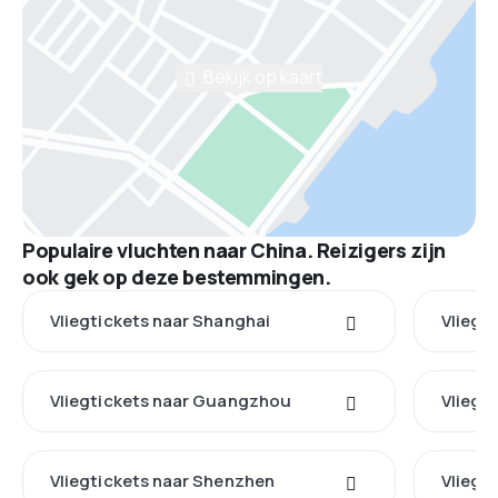
Bekijk op kaart
Populaire vluchten naar China. Reizigers zijn
ook gek op deze bestemmingen.
Vliegtickets naar Shanghai
Vliegt
Vliegtickets naar Guangzhou
Vliegt
Vliegtickets naar Shenzhen
Vliegt