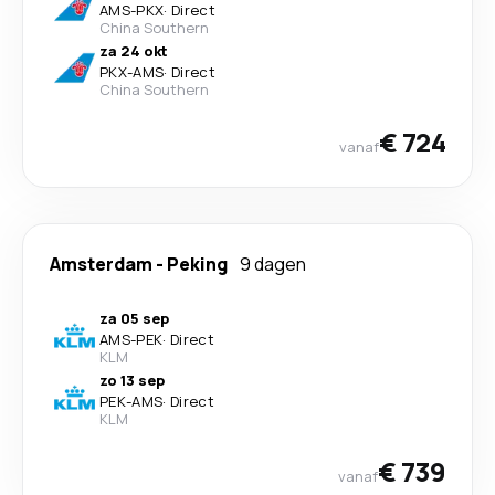
AMS
-
PKX
·
Direct
China Southern
za 24 okt
PKX
-
AMS
·
Direct
China Southern
€ 724
vanaf
Amsterdam
-
Peking
9 dagen
za 05 sep
AMS
-
PEK
·
Direct
KLM
zo 13 sep
PEK
-
AMS
·
Direct
KLM
€ 739
vanaf