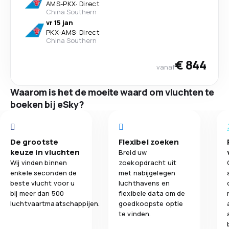
AMS
-
PKX
·
Direct
China Southern
vr 15 jan
PKX
-
AMS
·
Direct
China Southern
€ 844
vanaf
Waarom is het de moeite waard om vluchten te
boeken bij eSky?
De grootste
Flexibel zoeken
keuze in vluchten
Breid uw
Wij vinden binnen
zoekopdracht uit
enkele seconden de
met nabijgelegen
beste vlucht voor u
luchthavens en
bij meer dan 500
flexibele data om de
luchtvaartmaatschappijen.
goedkoopste optie
te vinden.