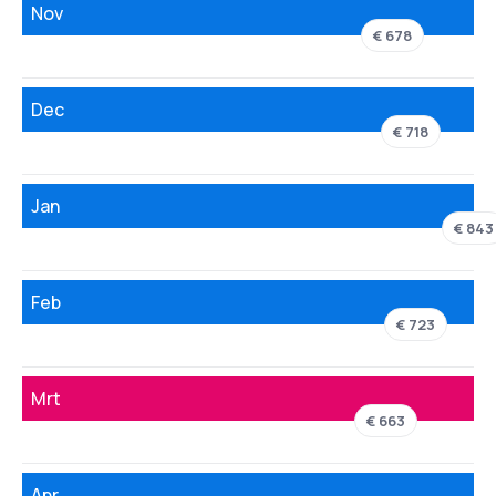
Nov
€ 678
Dec
€ 718
Jan
€ 843
Feb
€ 723
Mrt
€ 663
Apr