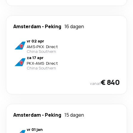
Amsterdam
-
Peking
16 dagen
vr 02 apr
AMS
-
PKX
·
Direct
China Southern
za 17 apr
PKX
-
AMS
·
Direct
China Southern
€ 840
vanaf
Amsterdam
-
Peking
15 dagen
vr 01 jan