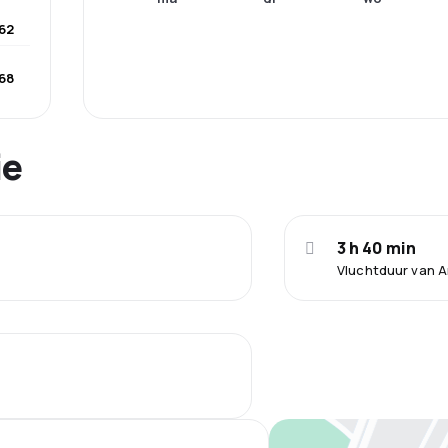
62
68
ie
3 h 40 min
Vluchtduur van 