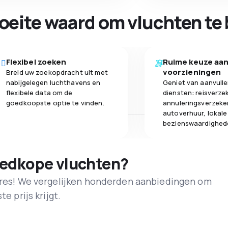
oeite waard om vluchten te 
Flexibel zoeken
Ruime keuze aa
voorzieningen
Breid uw zoekopdracht uit met
nabijgelegen luchthavens en
Geniet van aanvull
flexibele data om de
diensten: reisverze
goedkoopste optie te vinden.
annuleringsverzeke
autoverhuur, lokale
bezienswaardighed
oedkope vluchten?
adres! We vergelijken honderden aanbiedingen om
e prijs krijgt.