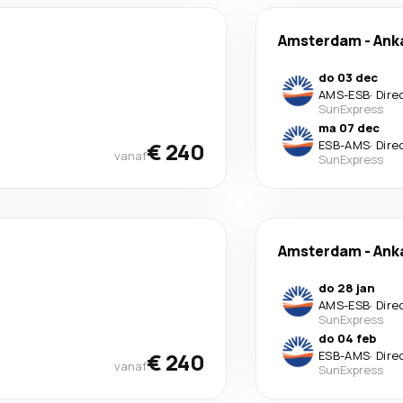
Amsterdam
-
Ank
do 03 dec
AMS
-
ESB
·
Dire
SunExpress
ma 07 dec
€ 240
ESB
-
AMS
·
Dire
vanaf
SunExpress
Amsterdam
-
Ank
do 28 jan
AMS
-
ESB
·
Dire
SunExpress
do 04 feb
€ 240
ESB
-
AMS
·
Dire
vanaf
SunExpress