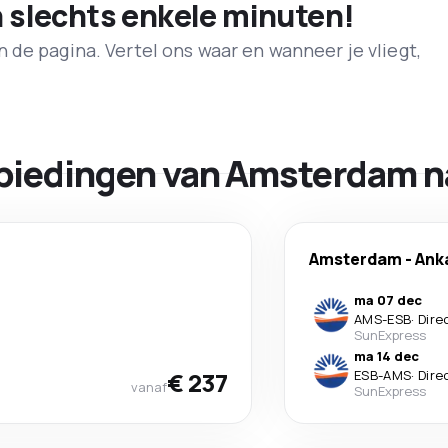
n slechts enkele minuten!
de pagina. Vertel ons waar en wanneer je vliegt,
biedingen van Amsterdam n
Amsterdam
-
Ank
ma 07 dec
AMS
-
ESB
·
Dire
SunExpress
ma 14 dec
€ 237
ESB
-
AMS
·
Dire
vanaf
SunExpress