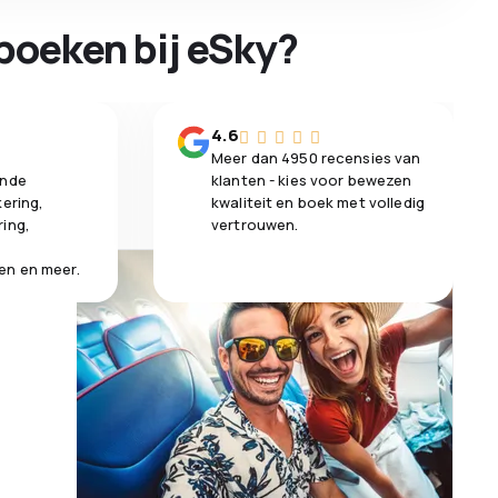
boeken bij eSky?
n
4.6
Meer dan 4950 recensies van
ende
klanten - kies voor bewezen
kering,
kwaliteit en boek met volledig
ring,
vertrouwen.
en en meer.