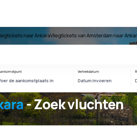
liegtickets naar Ankara
Vliegtickets van Amsterdam naar Anka
ankomstpunt
Vertrekdatum
R
kara
- Zoek vluchten