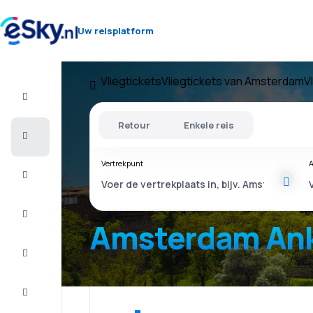
Uw reisplatform
Vliegtickets
Vliegtickets van Amsterdam
V
Vlucht+Hotel
Retour
Enkele reis
Vliegtickets
Vertrekpunt
A
Vakantie
Last
minute
Amsterdam An
Stedentrip
Verblijf