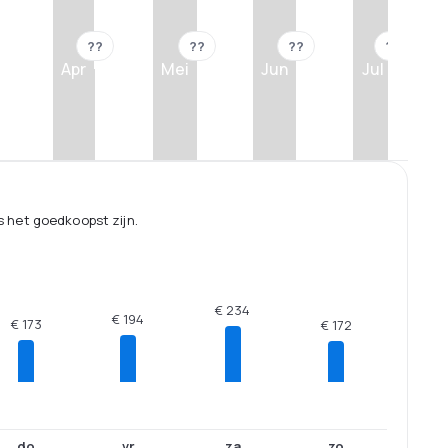
??
??
??
??
Apr
Mei
Jun
Jul
 het goedkoopst zijn.
€ 234
€ 194
€ 173
€ 172
do
vr
za
zo