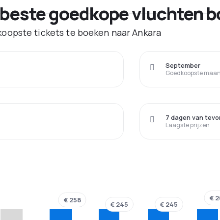
 beste goedkope vluchten b
oopste tickets te boeken naar Ankara
September
Goedkoopste maand
7 dagen van tevo
Laagste prijzen
€ 2
€ 258
€ 245
€ 245