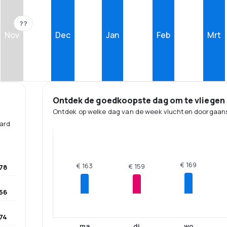
??
Nov
Dec
Jan
Feb
Mrt
Ontdek de goedkoopste dag om te vliegen
Ontdek op welke dag van de week vluchten doorgaans
aard
€ 169
€ 163
€ 159
78
56
74
ma
di
wo