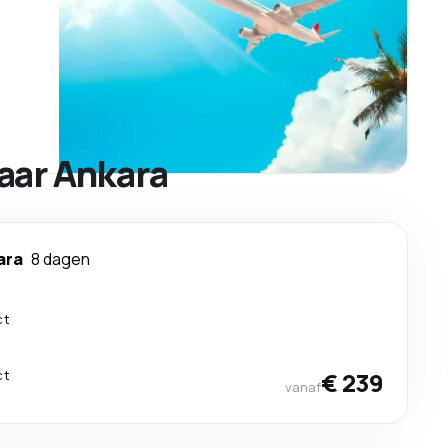
aar Ankara
ara
8 dagen
ct
ct
€ 239
vanaf