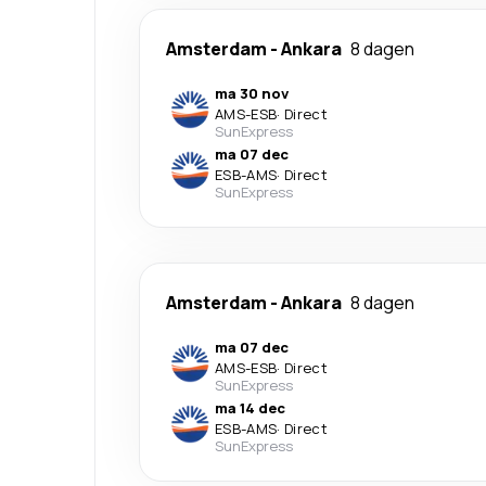
Amsterdam
-
Ankara
8 dagen
ma 30 nov
AMS
-
ESB
·
Direct
SunExpress
ma 07 dec
ESB
-
AMS
·
Direct
SunExpress
Amsterdam
-
Ankara
8 dagen
ma 07 dec
AMS
-
ESB
·
Direct
SunExpress
ma 14 dec
ESB
-
AMS
·
Direct
SunExpress