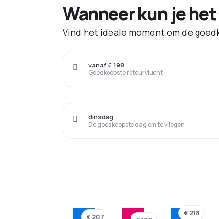
Wanneer kun je het
Vind het ideale moment om de goedk
vanaf € 198
Goedkoopste retourvlucht
dinsdag
De goedkoopste dag om te vliegen
€ 218
€ 207