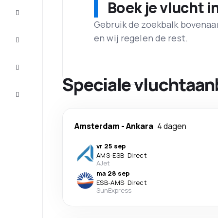
Boek je vlucht i
Aanbiedingen
Gebruik de zoekbalk bovenaan 
Maak de
en wij regelen de rest.
reis
compleet
Inspiratie
en tips
Speciale vluchtaan
Klantenservice
Amsterdam
-
Ankara
4 dagen
vr 25 sep
AMS
-
ESB
·
Direct
AJet
ma 28 sep
ESB
-
AMS
·
Direct
SunExpress