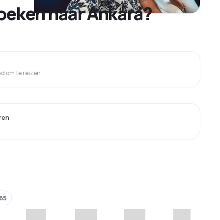
oeken naar Ankara?
 om te reizen
ren
65