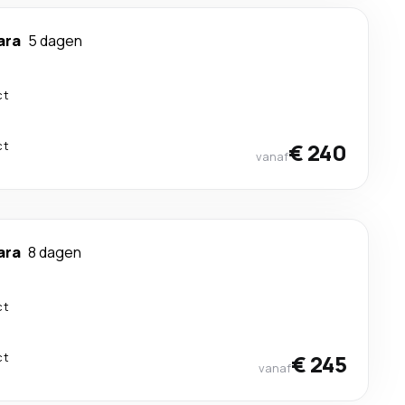
ara
5 dagen
ct
ct
€ 240
vanaf
ara
8 dagen
ct
ct
€ 245
vanaf