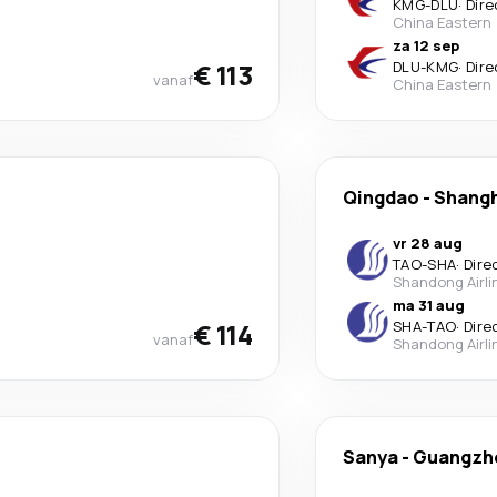
KMG
-
DLU
·
Dire
China Eastern
za 12 sep
€ 113
DLU
-
KMG
·
Dire
vanaf
China Eastern
Qingdao
-
Shangh
vr 28 aug
TAO
-
SHA
·
Dire
Shandong Airli
ma 31 aug
€ 114
SHA
-
TAO
·
Dire
vanaf
Shandong Airli
Sanya
-
Guangzh