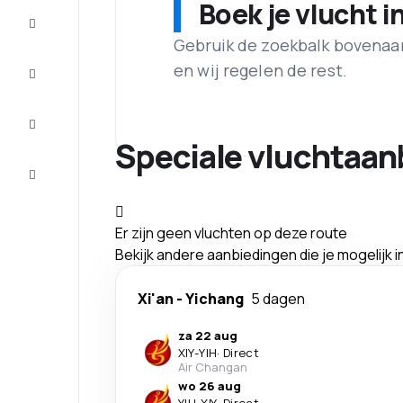
Boek je vlucht i
Aanbiedingen
Gebruik de zoekbalk bovenaan 
Maak de
en wij regelen de rest.
reis
compleet
Inspiratie
en tips
Speciale vluchtaan
Klantenservice
Er zijn geen vluchten op deze route
Bekijk andere aanbiedingen die je mogelijk 
Xi'an
-
Yichang
5 dagen
za 22 aug
XIY
-
YIH
·
Direct
Air Changan
wo 26 aug