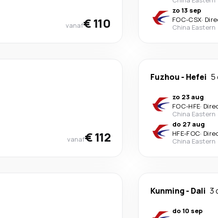
China Eastern
zo 13 sep
€ 110
FOC
-
CSX
·
Dire
vanaf
China Eastern
Fuzhou
-
Hefei
5
zo 23 aug
FOC
-
HFE
·
Dire
China Eastern
do 27 aug
€ 112
HFE
-
FOC
·
Dire
vanaf
China Eastern
Kunming
-
Dali
3 
do 10 sep