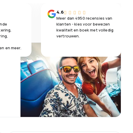
n
4.6
Meer dan 4950 recensies van
ende
klanten - kies voor bewezen
kering,
kwaliteit en boek met volledig
ring,
vertrouwen.
en en meer.