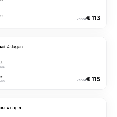
ct
ct
€ 113
vanaf
ai
4 dagen
ct
nes
ct
€ 115
vanaf
nes
ou
4 dagen