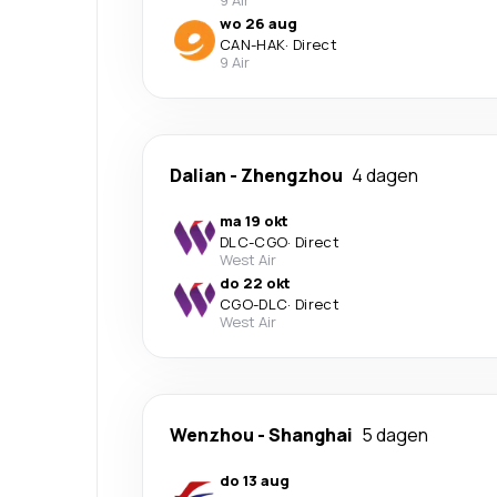
9 Air
wo 26 aug
CAN
-
HAK
·
Direct
9 Air
Dalian
-
Zhengzhou
4 dagen
ma 19 okt
DLC
-
CGO
·
Direct
West Air
do 22 okt
CGO
-
DLC
·
Direct
West Air
Wenzhou
-
Shanghai
5 dagen
do 13 aug