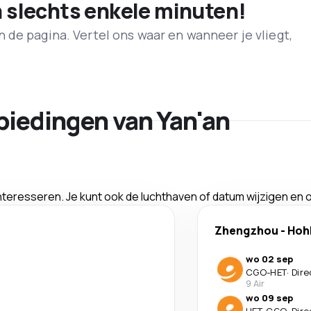
n slechts enkele minuten!
de pagina. Vertel ons waar en wanneer je vliegt,
biedingen van Yan'an
interesseren. Je kunt ook de luchthaven of datum wijzigen en
Zhengzhou
-
Hoh
wo 02 sep
CGO
-
HET
·
Dire
9 Air
wo 09 sep