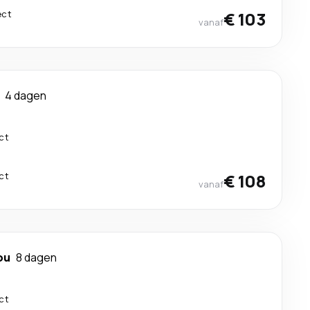
ect
€ 103
vanaf
4 dagen
ct
ct
€ 108
vanaf
ou
8 dagen
ct