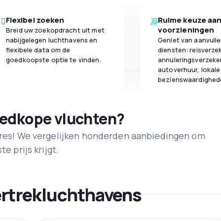
Flexibel zoeken
Ruime keuze aa
voorzieningen
Breid uw zoekopdracht uit met
nabijgelegen luchthavens en
Geniet van aanvull
flexibele data om de
diensten: reisverze
goedkoopste optie te vinden.
annuleringsverzeke
autoverhuur, lokale
bezienswaardighed
oedkope vluchten?
adres! We vergelijken honderden aanbiedingen om
e prijs krijgt.
ertrekluchthavens