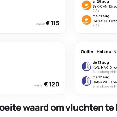
vr 28 aug
SYX
-
CAN
·
Dire
9 Air
ma 31 aug
€ 115
CAN
-
SYX
·
Dire
vanaf
9 Air
Guilin
-
Haikou
5
do 13 aug
KWL
-
HAK
·
Dire
Shandong Airli
ma 17 aug
€ 120
HAK
-
KWL
·
Dire
vanaf
Shandong Airli
oeite waard om vluchten te 