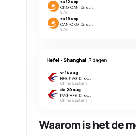
za 12 sep
CKG
-
CAN
·
Direct
9 Air
za 19 sep
CAN
-
CKG
·
Direct
9 Air
Hefei
-
Shanghai
7 dagen
vr 14 aug
HFE
-
PVG
·
Direct
China Eastern
do 20 aug
PVG
-
HFE
·
Direct
China Eastern
Waarom is het de m