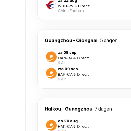
za 22 aug
WUH
-
PVG
·
Direct
China Eastern
Guangzhou
-
Qionghai
5 dagen
za 05 sep
CAN
-
BAR
·
Direct
9 Air
wo 09 sep
BAR
-
CAN
·
Direct
9 Air
Haikou
-
Guangzhou
7 dagen
do 20 aug
HAK
-
CAN
·
Direct