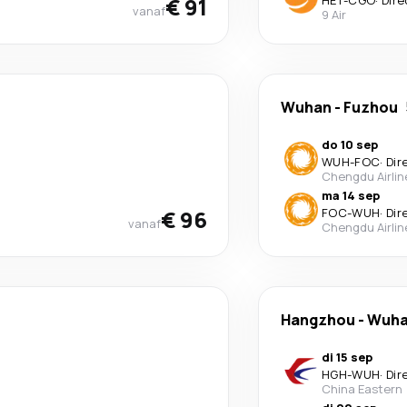
€ 91
HET
-
CGO
·
Dire
vanaf
9 Air
Wuhan
-
Fuzhou
do 10 sep
WUH
-
FOC
·
Dir
Chengdu Airlin
ma 14 sep
€ 96
FOC
-
WUH
·
Dir
vanaf
Chengdu Airlin
Hangzhou
-
Wuh
di 15 sep
HGH
-
WUH
·
Dir
China Eastern