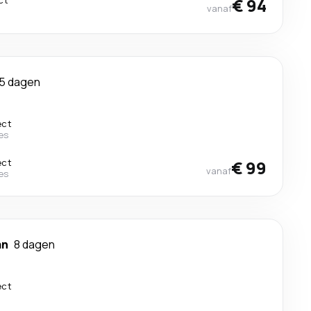
ct
€ 94
vanaf
5 dagen
ect
es
ect
€ 99
vanaf
es
an
8 dagen
ect