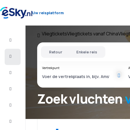
Uw reisplatform
Vliegtickets
Vliegtickets vanaf China
Vlieg
Vlucht+Hotel
Retour
Enkele reis
Vliegtickets
Vertrekpunt
A
Vakantie
Last
minute
Zoek vluchten
Stedentrip
Verblijf