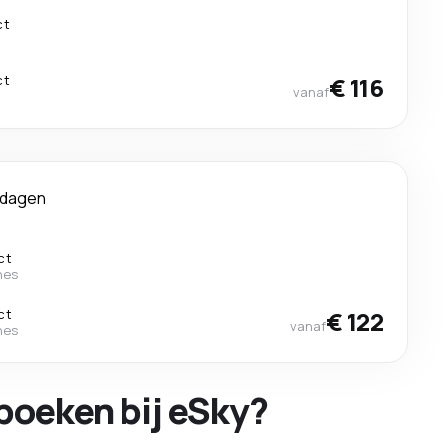
ct
ct
€ 116
vanaf
 dagen
ct
nes
ct
€ 122
vanaf
nes
boeken bij eSky?