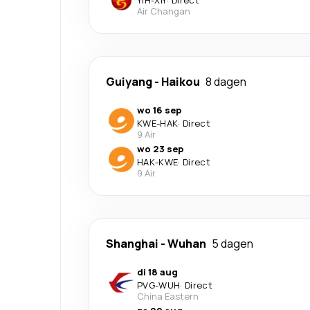
YIH
-
XIY
·
Direct
Air Changan
Guiyang
-
Haikou
8 dagen
wo 16 sep
KWE
-
HAK
·
Direct
9 Air
wo 23 sep
HAK
-
KWE
·
Direct
9 Air
Shanghai
-
Wuhan
5 dagen
di 18 aug
PVG
-
WUH
·
Direct
China Eastern