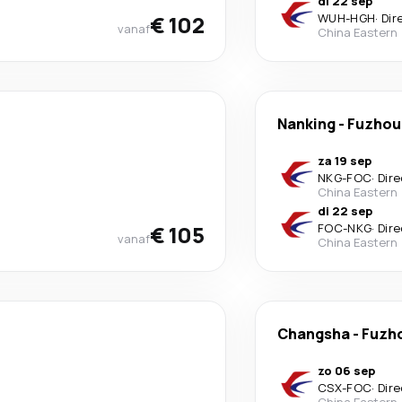
di 22 sep
€ 102
WUH
-
HGH
·
Dir
vanaf
China Eastern
Nanking
-
Fuzhou
za 19 sep
NKG
-
FOC
·
Dire
China Eastern
di 22 sep
€ 105
FOC
-
NKG
·
Dire
vanaf
China Eastern
Changsha
-
Fuzh
zo 06 sep
CSX
-
FOC
·
Dire