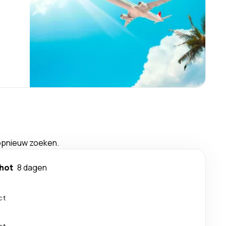
 opnieuw zoeken.
hot
8 dagen
ct