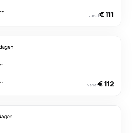
ct
€ 111
vanaf
 dagen
ct
ct
€ 112
vanaf
dagen