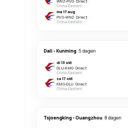
WNZ
-
PVG
·
Direct
China Eastern
ma 17 aug
PVG
-
WNZ
·
Direct
China Eastern
Dali
-
Kunming
5 dagen
di 13 okt
DLU
-
KMG
·
Direct
China Eastern
za 17 okt
KMG
-
DLU
·
Direct
China Eastern
Tsjoengking
-
Guangzhou
8 dagen