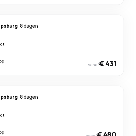
ipsburg
8 dagen
ect
top
€ 431
vanaf
ipsburg
8 dagen
ect
top
€ 480
vanaf