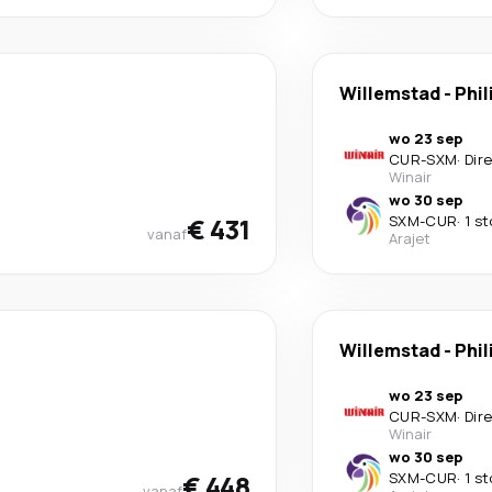
Willemstad
-
Phil
wo 23 sep
CUR
-
SXM
·
Dir
Winair
wo 30 sep
€ 431
SXM
-
CUR
·
1 s
vanaf
Arajet
Willemstad
-
Phil
wo 23 sep
CUR
-
SXM
·
Dir
Winair
wo 30 sep
€ 448
SXM
-
CUR
·
1 s
vanaf