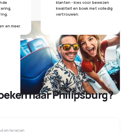
ende
klanten - kies voor bewezen
kering,
kwaliteit en boek met volledig
ring,
vertrouwen.
en en meer.
oeken naar Philipsburg?
 om te reizen