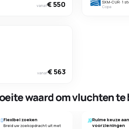
€ 550
SXM
-
CUR
·
1 s
vanaf
Copa
€ 563
vanaf
oeite waard om vluchten te 
Flexibel zoeken
Ruime keuze aa
voorzieningen
Breid uw zoekopdracht uit met