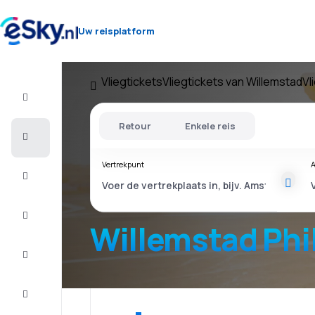
Uw reisplatform
Vliegtickets
Vliegtickets van Willemstad
Vl
Vlucht+Hotel
Retour
Enkele reis
Vliegtickets
Vertrekpunt
A
Vakantie
Last
minute
Willemstad Phi
Stedentrip
Verblijf