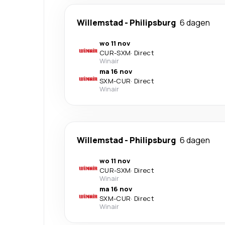
Willemstad
-
Philipsburg
6 dagen
wo 11 nov
CUR
-
SXM
·
Direct
Winair
ma 16 nov
SXM
-
CUR
·
Direct
Winair
Willemstad
-
Philipsburg
6 dagen
wo 11 nov
CUR
-
SXM
·
Direct
Winair
ma 16 nov
SXM
-
CUR
·
Direct
Winair