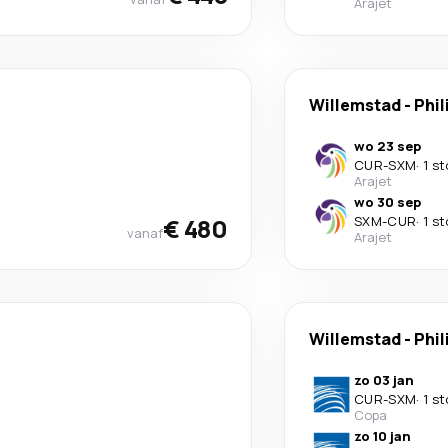
Arajet
Willemstad
-
Phil
wo 23 sep
CUR
-
SXM
·
1 s
Arajet
wo 30 sep
€ 480
SXM
-
CUR
·
1 s
vanaf
Arajet
Willemstad
-
Phil
zo 03 jan
CUR
-
SXM
·
1 s
Copa
zo 10 jan