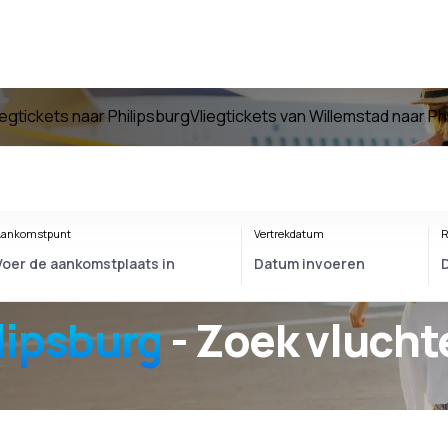
iegtickets naar Philipsburg
Vliegtickets van Willemstad naar Ph
ankomstpunt
Vertrekdatum
R
lipsburg
- Zoek vlucht