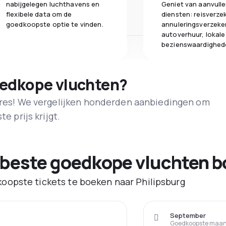
nabijgelegen luchthavens en
Geniet van aanvull
flexibele data om de
diensten: reisverze
goedkoopste optie te vinden.
annuleringsverzeke
autoverhuur, lokale
bezienswaardighed
oedkope vluchten?
adres! We vergelijken honderden aanbiedingen om
e prijs krijgt.
 beste goedkope vluchten b
oopste tickets te boeken naar Philipsburg
September
Goedkoopste maand