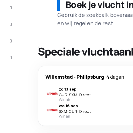
Boek je vlucht i
Aanbiedingen
Gebruik de zoekbalk bovenaan 
Maak de
en wij regelen de rest.
reis
compleet
Inspiratie
en tips
Speciale vluchtaan
Klantenservice
Willemstad
-
Philipsburg
4 dagen
zo 13 sep
CUR
-
SXM
·
Direct
Winair
wo 16 sep
SXM
-
CUR
·
Direct
Winair