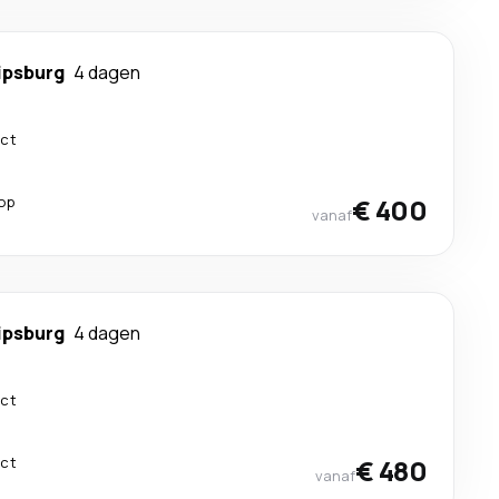
ipsburg
4 dagen
ect
top
€ 400
vanaf
ipsburg
4 dagen
ect
ect
€ 480
vanaf