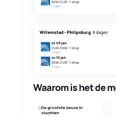
SXM
-
CUR
·
1 stop
Copa
Willemstad
-
Philipsburg
8 dagen
zo 03 jan
CUR
-
SXM
·
1 stop
Copa
zo 10 jan
SXM
-
CUR
·
1 stop
Copa
Waarom is het de m
De grootste keuze in
vluchten