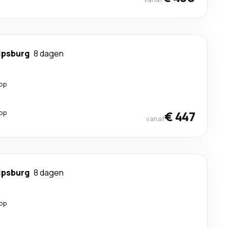
ipsburg
8 dagen
top
top
€ 447
vanaf
ipsburg
8 dagen
top