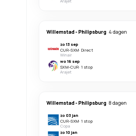
Arajet
Willemstad
-
Philipsburg
4 dagen
zo 13 sep
CUR
-
SXM
·
Direct
Winair
wo 16 sep
SXM
-
CUR
·
1 stop
Arajet
Willemstad
-
Philipsburg
8 dagen
zo 03 jan
CUR
-
SXM
·
1 stop
Copa
zo 10 jan