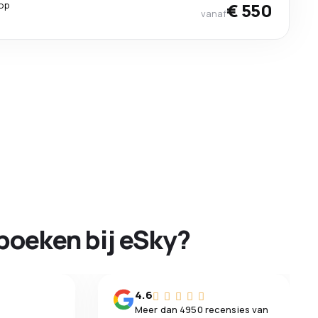
top
€ 550
vanaf
boeken bij eSky?
n
4.6
Meer dan 4950 recensies van