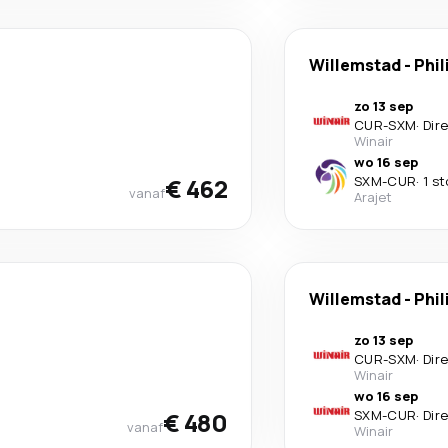
Willemstad
-
Phil
zo 13 sep
CUR
-
SXM
·
Dir
Winair
wo 16 sep
€ 462
SXM
-
CUR
·
1 s
vanaf
Arajet
Willemstad
-
Phil
zo 13 sep
CUR
-
SXM
·
Dir
Winair
wo 16 sep
€ 480
SXM
-
CUR
·
Dir
vanaf
Winair