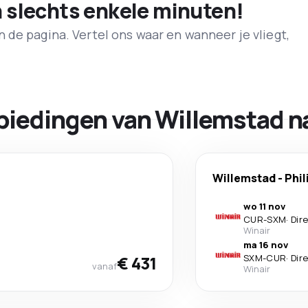
n slechts enkele minuten!
de pagina. Vertel ons waar en wanneer je vliegt,
biedingen van Willemstad na
Willemstad
-
Phil
wo 11 nov
CUR
-
SXM
·
Dir
Winair
ma 16 nov
€ 431
SXM
-
CUR
·
Dir
vanaf
Winair