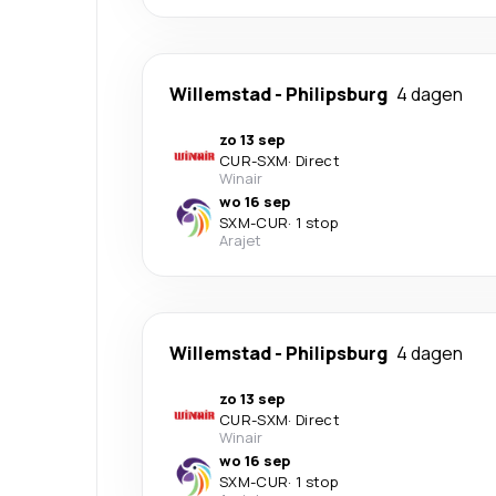
Willemstad
-
Philipsburg
4 dagen
zo 13 sep
CUR
-
SXM
·
Direct
Winair
wo 16 sep
SXM
-
CUR
·
1 stop
Arajet
Willemstad
-
Philipsburg
4 dagen
zo 13 sep
CUR
-
SXM
·
Direct
Winair
wo 16 sep
SXM
-
CUR
·
1 stop