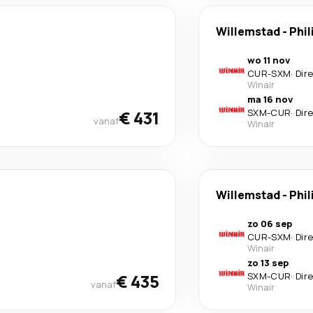
Willemstad
-
Phil
wo 11 nov
CUR
-
SXM
·
Dir
Winair
ma 16 nov
€ 431
SXM
-
CUR
·
Dir
vanaf
Winair
Willemstad
-
Phil
zo 06 sep
CUR
-
SXM
·
Dir
Winair
zo 13 sep
€ 435
SXM
-
CUR
·
Dir
vanaf
Winair