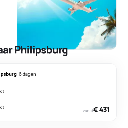
ar Philipsburg
ipsburg
6 dagen
ect
ect
€ 431
vanaf