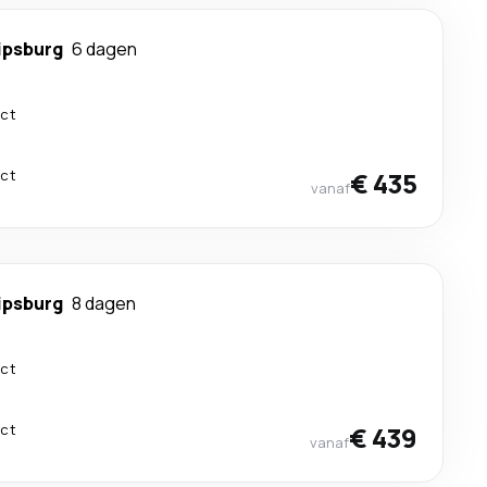
ipsburg
6 dagen
ect
ect
€ 435
vanaf
ipsburg
8 dagen
ect
ect
€ 439
vanaf