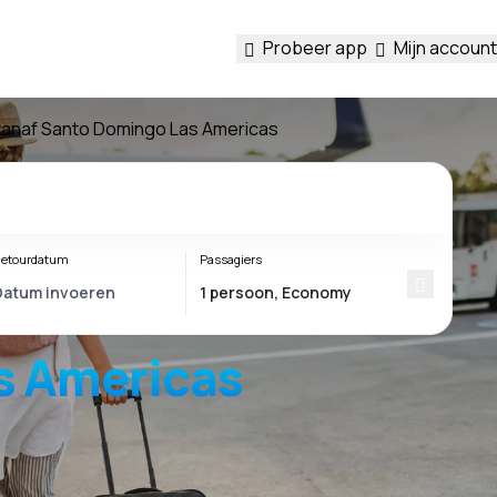
Probeer app
Mijn account
 vanaf Santo Domingo Las Americas
etourdatum
Passagiers
s Americas