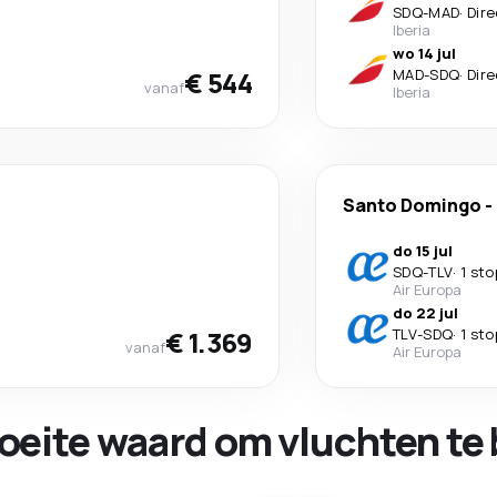
SDQ
-
MAD
·
Dire
Iberia
wo 14 jul
€ 544
MAD
-
SDQ
·
Dire
vanaf
Iberia
Santo Domingo
-
do 15 jul
SDQ
-
TLV
·
1 sto
Air Europa
do 22 jul
€ 1.369
TLV
-
SDQ
·
1 sto
vanaf
Air Europa
oeite waard om vluchten te 