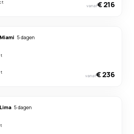
ct
€ 216
vanaf
Miami
5 dagen
ct
ct
€ 236
vanaf
Lima
5 dagen
ct