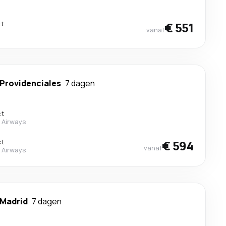
ct
€ 551
vanaf
Providenciales
7 dagen
ct
 Airways
ct
€ 594
vanaf
 Airways
Madrid
7 dagen