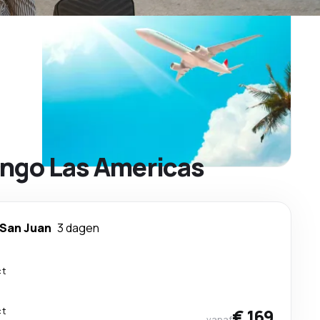
ingo Las Americas
San Juan
3 dagen
ct
ct
€ 169
vanaf