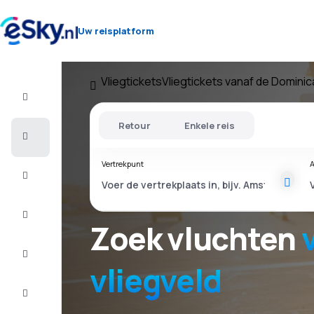
Uw reisplatform
Vliegtickets
Vliegtickets vanaf de Domini
Vlucht+Hotel
Retour
Enkele reis
Vliegtickets
Vertrekpunt
A
Vakantie
Last
minute
Zoek vluchten
Stedentrip
vliegveld
Verblijf