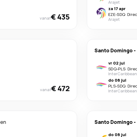
Arajet
za 17 apr
€ 435
EZE
-
SDQ
·
Dire
vanaf
Arajet
Santo Domingo
-
vr 02 jul
SDQ
-
PLS
·
Dire
InterCaribbean
do 08 jul
€ 472
PLS
-
SDQ
·
Dire
vanaf
InterCaribbean
gen
Santo Domingo
-
do 08 jul