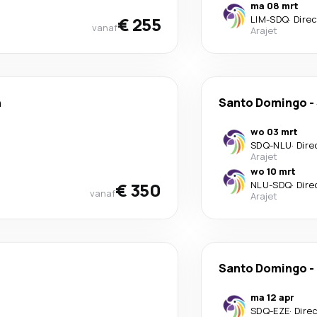
ma 08 mrt
€ 255
LIM
-
SDQ
·
Dire
vanaf
Arajet
n
Santo Domingo
-
wo 03 mrt
SDQ
-
NLU
·
Dire
Arajet
wo 10 mrt
€ 350
NLU
-
SDQ
·
Dire
vanaf
Arajet
Santo Domingo
-
ma 12 apr
SDQ
-
EZE
·
Dire