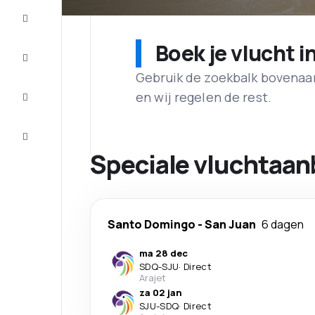
Aanbiedingen
Boek je vlucht i
Maak de
reis
compleet
Gebruik de zoekbalk bovenaan 
Inspiratie
en wij regelen de rest.
en tips
Klantenservice
Speciale vluchtaan
Santo Domingo
-
San Juan
6 dagen
ma 28 dec
SDQ
-
SJU
·
Direct
Arajet
za 02 jan
SJU
-
SDQ
·
Direct