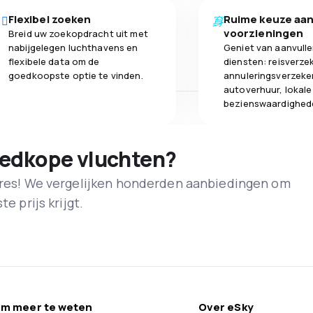
Flexibel zoeken
Ruime keuze aa
voorzieningen
Breid uw zoekopdracht uit met
nabijgelegen luchthavens en
Geniet van aanvull
flexibele data om de
diensten: reisverze
goedkoopste optie te vinden.
annuleringsverzeke
autoverhuur, lokale
bezienswaardighed
oedkope vluchten?
adres! We vergelijken honderden aanbiedingen om
e prijs krijgt.
m meer te weten
Over eSky