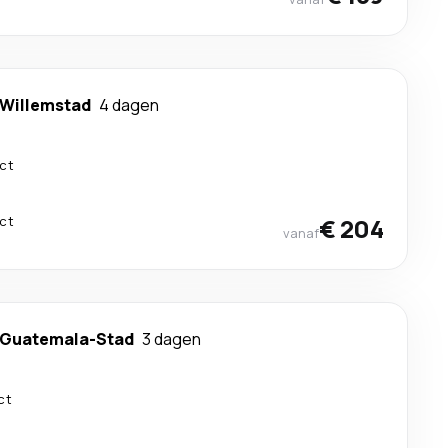
Willemstad
4 dagen
ect
ect
€ 204
vanaf
Guatemala-Stad
3 dagen
ct