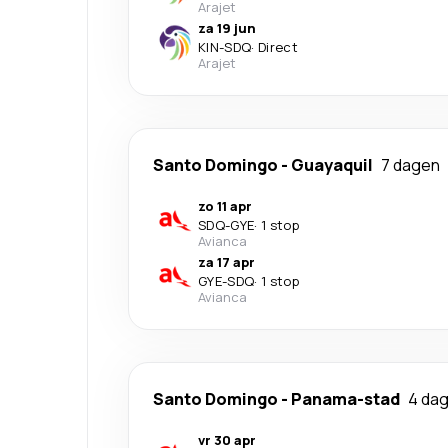
Arajet
za 19 jun
KIN
-
SDQ
·
Direct
Arajet
Santo Domingo
-
Guayaquil
7 dagen
zo 11 apr
SDQ
-
GYE
·
1 stop
Avianca
za 17 apr
GYE
-
SDQ
·
1 stop
Avianca
Santo Domingo
-
Panama-stad
4 da
vr 30 apr