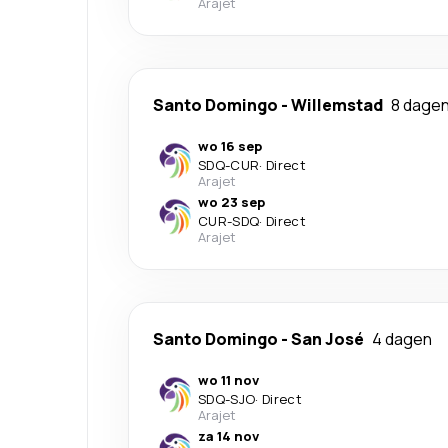
Arajet
Santo Domingo
-
Willemstad
8 dage
wo 16 sep
SDQ
-
CUR
·
Direct
Arajet
wo 23 sep
CUR
-
SDQ
·
Direct
Arajet
Santo Domingo
-
San José
4 dagen
wo 11 nov
SDQ
-
SJO
·
Direct
Arajet
za 14 nov