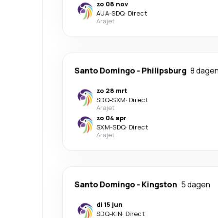
zo 08 nov
AUA
-
SDQ
·
Direct
Arajet
Santo Domingo
-
Philipsburg
8 dage
zo 28 mrt
SDQ
-
SXM
·
Direct
Arajet
zo 04 apr
SXM
-
SDQ
·
Direct
Arajet
Santo Domingo
-
Kingston
5 dagen
di 15 jun
SDQ
-
KIN
·
Direct