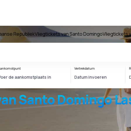
caanse Republiek
Vliegtickets van Santo Domingo
Vliegtickets
ankomstpunt
Vertrekdatum
R
van
Santo Domingo La