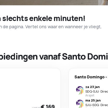
n slechts enkele minuten!
de pagina. Vertel ons waar en wanneer je vliegt,
biedingen vanaf Santo Dom
Santo Domingo
-
za 23 jan
SDQ
-
SJU
·
Dire
Arajet
ma 25 jan
€ 169
SJU
-
SDQ
·
Dire
vanaf