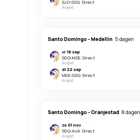
SJO
-
SDQ
·
Direct
Arajet
Santo Domingo
-
Medellín
5 dagen
vr 18 sep
SDQ
-
MDE
·
Direct
Arajet
di 22 sep
MDE
-
SDQ
·
Direct
Arajet
Santo Domingo
-
Oranjestad
8 dagen
zo 01 nov
SDQ
-
AUA
·
Direct
Arajet