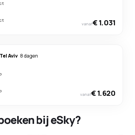
ct
ct
€ 1.031
vanaf
Tel Aviv
8 dagen
p
p
€ 1.620
vanaf
boeken bij eSky?