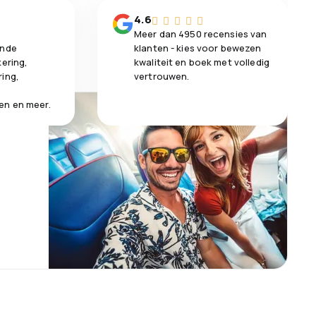
n
4.6
Meer dan 4950 recensies van
ende
klanten - kies voor bewezen
kering,
kwaliteit en boek met volledig
ring,
vertrouwen.
en en meer.