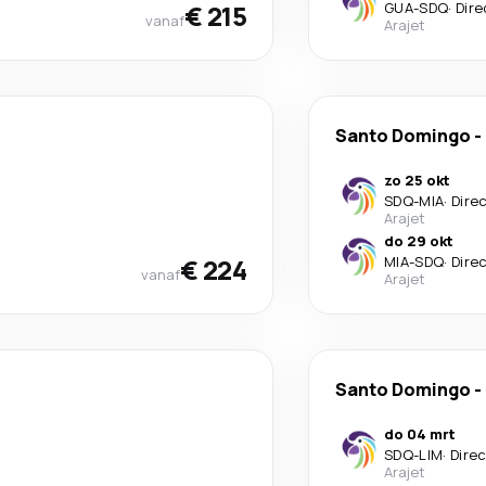
€ 215
GUA
-
SDQ
·
Dire
vanaf
Arajet
Santo Domingo
-
zo 25 okt
SDQ
-
MIA
·
Dire
Arajet
do 29 okt
€ 224
MIA
-
SDQ
·
Dire
vanaf
Arajet
Santo Domingo
-
do 04 mrt
SDQ
-
LIM
·
Dire
Arajet