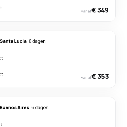
ct
€ 349
vanaf
Santa Lucia
8 dagen
ct
ct
€ 353
vanaf
Buenos Aires
6 dagen
ct