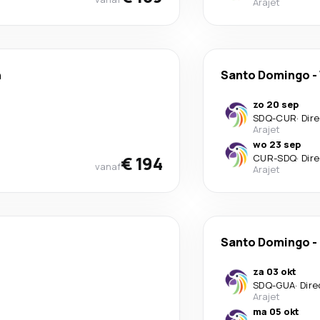
Arajet
n
Santo Domingo
-
zo 20 sep
SDQ
-
CUR
·
Dir
Arajet
wo 23 sep
€ 194
CUR
-
SDQ
·
Dir
vanaf
Arajet
Santo Domingo
-
za 03 okt
SDQ
-
GUA
·
Dire
Arajet
ma 05 okt