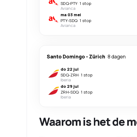
SDQ
-
PTY
·
1 stop
Avianca
ma 03 mei
PTY
-
SDQ
·
1 stop
Avianca
Santo Domingo
-
Zürich
8 dagen
do 22 jul
SDQ
-
ZRH
·
1 stop
Iberia
do 29 jul
ZRH
-
SDQ
·
1 stop
Iberia
Waarom is het de m