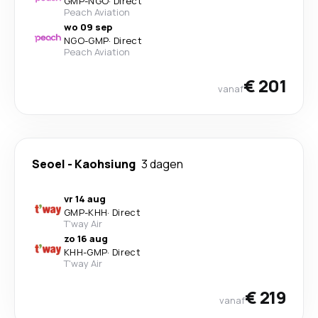
GMP
-
NGO
·
Direct
Peach Aviation
wo 09 sep
NGO
-
GMP
·
Direct
Peach Aviation
€ 201
vanaf
Seoel
-
Kaohsiung
3 dagen
vr 14 aug
GMP
-
KHH
·
Direct
T'way Air
zo 16 aug
KHH
-
GMP
·
Direct
T'way Air
€ 219
vanaf