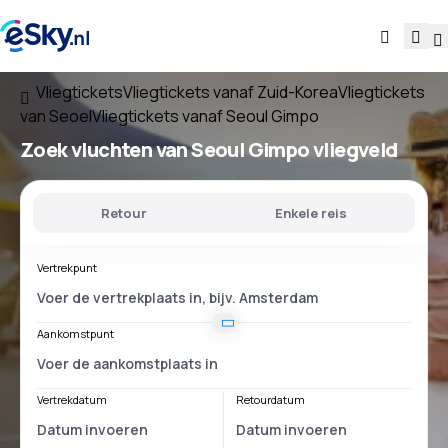
Vliegtickets
Vliegtickets vanaf Zuid-Korea
Vliegtickets
van Seoel
Vliegtickets vanaf Seoul Gimpo
Zoek vluchten
van
Seoul Gimpo
vliegveld
Retour
Enkele reis
Vertrekpunt
Aankomstpunt
Vertrekdatum
Retourdatum