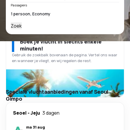
Passagiers
Zoek
Boek je vlucht in slechts enkele
minuten!
Gebruik de zoekbalk bovenaan de pagina. Vertel ons waar
en wanneer je vliegt, en wij regelen de rest.
Speciale vluchtaanbiedingen vanaf Seoul
Gimpo
Seoel
-
Jeju
3 dagen
ma 31 aug