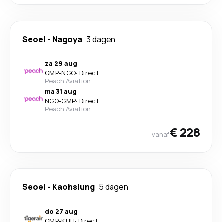
Seoel
-
Nagoya
3 dagen
za 29 aug
GMP
-
NGO
·
Direct
Peach Aviation
ma 31 aug
NGO
-
GMP
·
Direct
Peach Aviation
€ 228
vanaf
Seoel
-
Kaohsiung
5 dagen
do 27 aug
GMP
-
KHH
·
Direct