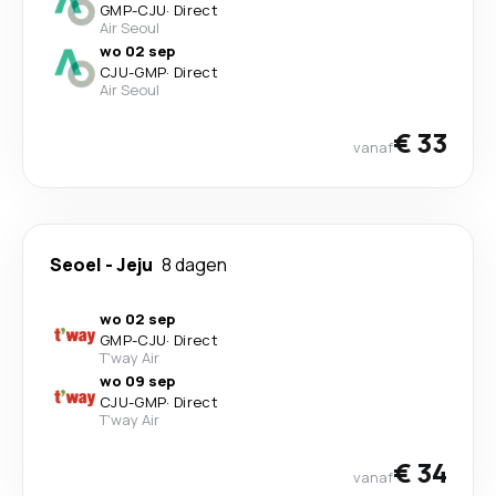
GMP
-
CJU
·
Direct
Air Seoul
wo 02 sep
CJU
-
GMP
·
Direct
Air Seoul
€ 33
vanaf
Seoel
-
Jeju
8 dagen
wo 02 sep
GMP
-
CJU
·
Direct
T'way Air
wo 09 sep
CJU
-
GMP
·
Direct
T'way Air
€ 34
vanaf