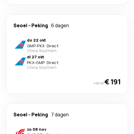
Seoel
-
Peking
6 dagen
do 22 okt
GMP
-
PKX
·
Direct
China Southern
di 27 okt
PKX
-
GMP
·
Direct
China Southern
€ 191
vanaf
Seoel
-
Peking
7 dagen
zo 08 nov