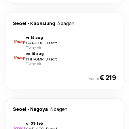
Seoel
-
Kaohsiung
3 dagen
vr 14 aug
GMP
-
KHH
·
Direct
T'way Air
zo 16 aug
KHH
-
GMP
·
Direct
T'way Air
€ 219
vanaf
Seoel
-
Nagoya
4 dagen
di 09 feb
GMP
-
NGO
·
Direct