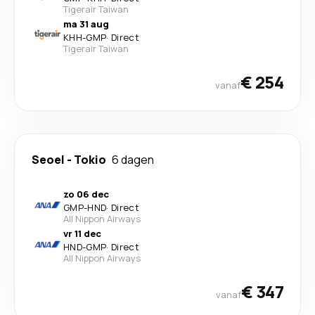
Tigerair Taiwan
ma 31 aug
KHH
-
GMP
·
Direct
Tigerair Taiwan
€ 254
vanaf
Seoel
-
Tokio
6 dagen
zo 06 dec
GMP
-
HND
·
Direct
All Nippon Airways
vr 11 dec
HND
-
GMP
·
Direct
All Nippon Airways
€ 347
vanaf