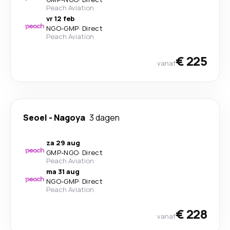
Peach Aviation
vr 12 feb
NGO
-
GMP
·
Direct
Peach Aviation
€ 225
vanaf
Seoel
-
Nagoya
3 dagen
za 29 aug
GMP
-
NGO
·
Direct
Peach Aviation
ma 31 aug
NGO
-
GMP
·
Direct
Peach Aviation
€ 228
vanaf