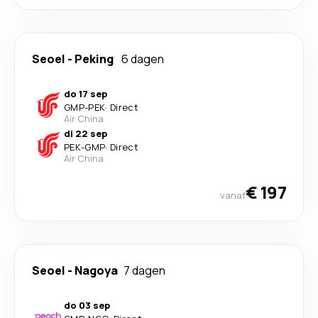
Seoel
-
Peking
6 dagen
do 17 sep
GMP
-
PEK
·
Direct
Air China
di 22 sep
PEK
-
GMP
·
Direct
Air China
€ 197
vanaf
Seoel
-
Nagoya
7 dagen
do 03 sep