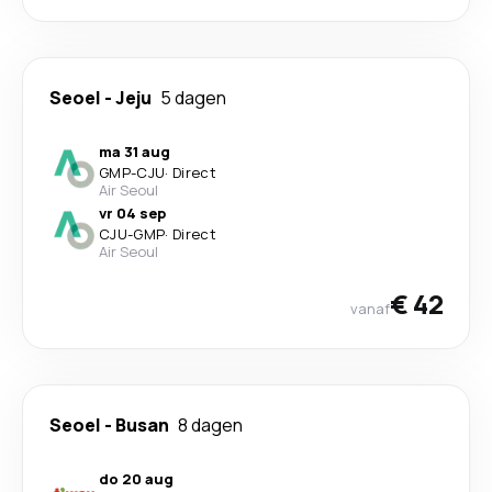
Seoel
-
Jeju
5 dagen
ma 31 aug
GMP
-
CJU
·
Direct
Air Seoul
vr 04 sep
CJU
-
GMP
·
Direct
Air Seoul
€ 42
vanaf
Seoel
-
Busan
8 dagen
do 20 aug