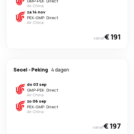
GMP
-
PEK
·
Direct
Air China
za 14 nov
PEK
-
GMP
·
Direct
Air China
€ 191
vanaf
Seoel
-
Peking
4 dagen
do 03 sep
GMP
-
PEK
·
Direct
Air China
zo 06 sep
PEK
-
GMP
·
Direct
Air China
€ 197
vanaf