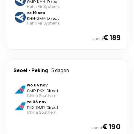
GMP
-
KHH
·
Direct
Hahn Air Systems
za 19 sep
KHH
-
GMP
·
Direct
Hahn Air Systems
€ 189
vanaf
Seoel
-
Peking
5 dagen
wo 04 nov
GMP
-
PKX
·
Direct
China Southern
zo 08 nov
PKX
-
GMP
·
Direct
China Southern
€ 190
vanaf