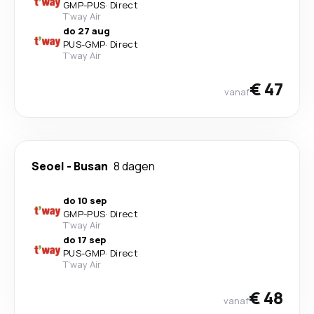
GMP
-
PUS
·
Direct
T'way Air
do 27 aug
PUS
-
GMP
·
Direct
T'way Air
€ 47
vanaf
Seoel
-
Busan
8 dagen
do 10 sep
GMP
-
PUS
·
Direct
T'way Air
do 17 sep
PUS
-
GMP
·
Direct
T'way Air
€ 48
vanaf