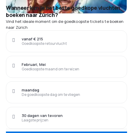
Wanneer kun je het beste goedkope vluchten
boeken naar Zürich?
Vind het ideale moment om de goedkoopste tickets te boeken
naar Zürich
vanaf € 215
Goedkoopste retourvlucht
Februari, Mei
Goedkoopste maand om te reizen
maandag
De goedkoopste dag om te vliegen
30 dagen van tevoren
Laagste prijzen