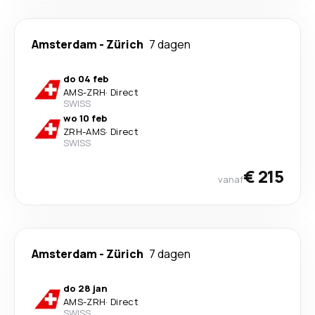
Amsterdam
-
Zürich
7 dagen
do 04 feb
AMS
-
ZRH
·
Direct
SWISS
wo 10 feb
ZRH
-
AMS
·
Direct
SWISS
€ 215
vanaf
Amsterdam
-
Zürich
7 dagen
do 28 jan
AMS
-
ZRH
·
Direct
SWISS