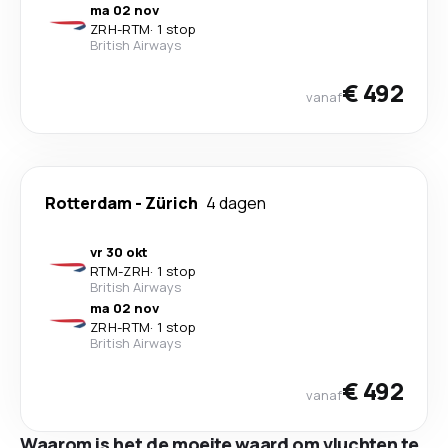
ma 02 nov
ZRH
-
RTM
·
1 stop
British Airways
€ 492
vanaf
Rotterdam
-
Zürich
4 dagen
vr 30 okt
RTM
-
ZRH
·
1 stop
British Airways
ma 02 nov
ZRH
-
RTM
·
1 stop
British Airways
€ 492
vanaf
Waarom is het de moeite waard om vluchten te