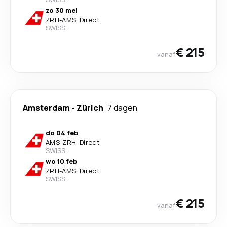
zo 30 mei
ZRH
-
AMS
·
Direct
SWISS
€ 215
vanaf
Amsterdam
-
Zürich
7 dagen
do 04 feb
AMS
-
ZRH
·
Direct
SWISS
wo 10 feb
ZRH
-
AMS
·
Direct
SWISS
€ 215
vanaf