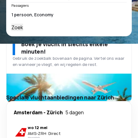
Passagiers
Zoek
Boek je vlucht in slechts enkele
minuten!
Gebruik de zoekbalk bovenaan de pagina. Vertel ons waar
en wanneer je vliegt, en wij regelen de rest.
Speciale vluchtaanbiedingen naar Zürich
Amsterdam
-
Zürich
5 dagen
wo 12 mei
AMS
-
ZRH
·
Direct