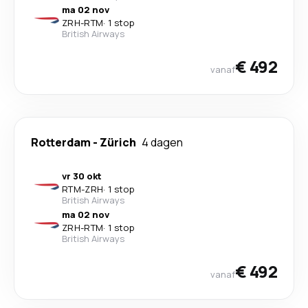
ma 02 nov
ZRH
-
RTM
·
1 stop
British Airways
€ 492
vanaf
Rotterdam
-
Zürich
4 dagen
vr 30 okt
RTM
-
ZRH
·
1 stop
British Airways
ma 02 nov
ZRH
-
RTM
·
1 stop
British Airways
€ 492
vanaf