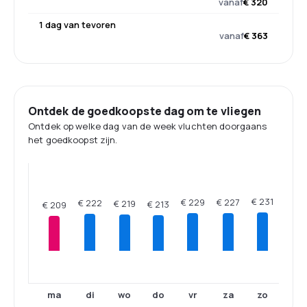
vanaf
€ 320
1 dag van tevoren
vanaf
€ 363
Ontdek de goedkoopste dag om te vliegen
Ontdek op welke dag van de week vluchten doorgaans
het goedkoopst zijn.
€ 231
€ 229
€ 227
€ 222
€ 219
€ 213
€ 209
ma
di
wo
do
vr
za
zo