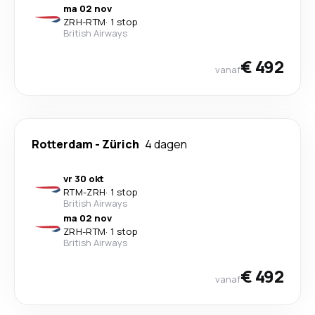
ma 02 nov
ZRH
-
RTM
·
1 stop
British Airways
€ 492
vanaf
Rotterdam
-
Zürich
4 dagen
vr 30 okt
RTM
-
ZRH
·
1 stop
British Airways
ma 02 nov
ZRH
-
RTM
·
1 stop
British Airways
€ 492
vanaf