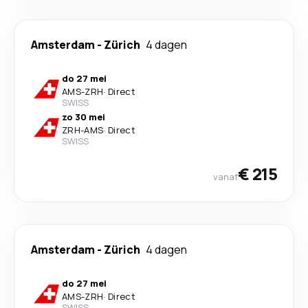
Amsterdam
-
Zürich
4 dagen
do 27 mei
AMS
-
ZRH
·
Direct
SWISS
zo 30 mei
ZRH
-
AMS
·
Direct
SWISS
€ 215
vanaf
Amsterdam
-
Zürich
4 dagen
do 27 mei
AMS
-
ZRH
·
Direct
SWISS