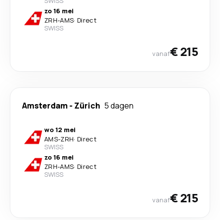
SWISS
zo 16 mei
ZRH
-
AMS
·
Direct
SWISS
€ 215
vanaf
Amsterdam
-
Zürich
5 dagen
wo 12 mei
AMS
-
ZRH
·
Direct
SWISS
zo 16 mei
ZRH
-
AMS
·
Direct
SWISS
€ 215
vanaf