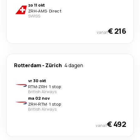
zo 11 okt
ZRH
-
AMS
·
Direct
SWISS
€ 216
vanaf
Rotterdam
-
Zürich
4 dagen
vr 30 okt
RTM
-
ZRH
·
1 stop
British Airways
ma 02 nov
ZRH
-
RTM
·
1 stop
British Airways
€ 492
vanaf