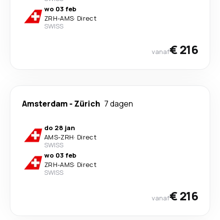
wo 03 feb
ZRH
-
AMS
·
Direct
SWISS
€ 216
vanaf
Amsterdam
-
Zürich
7 dagen
do 28 jan
AMS
-
ZRH
·
Direct
SWISS
wo 03 feb
ZRH
-
AMS
·
Direct
SWISS
€ 216
vanaf