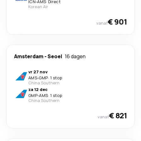
ICN
-
AMS
·
Direct
Korean Air
€ 901
vanaf
Amsterdam
-
Seoel
16 dagen
vr 27 nov
AMS
-
GMP
·
1 stop
China Southern
za 12 dec
GMP
-
AMS
·
1 stop
China Southern
€ 821
vanaf