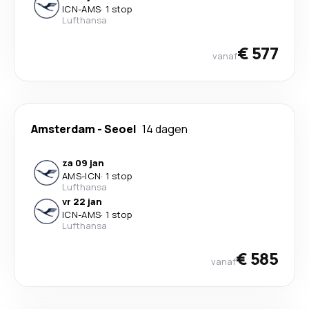
ICN
-
AMS
·
1 stop
Lufthansa
€ 577
vanaf
Amsterdam
-
Seoel
14 dagen
za 09 jan
AMS
-
ICN
·
1 stop
Lufthansa
vr 22 jan
ICN
-
AMS
·
1 stop
Lufthansa
€ 585
vanaf