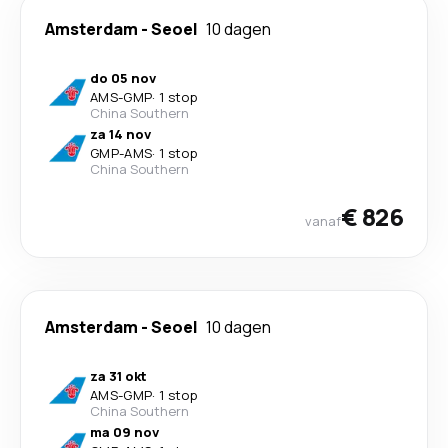
Amsterdam
-
Seoel
10 dagen
do 05 nov
AMS
-
GMP
·
1 stop
China Southern
za 14 nov
GMP
-
AMS
·
1 stop
China Southern
€ 826
vanaf
Amsterdam
-
Seoel
10 dagen
za 31 okt
AMS
-
GMP
·
1 stop
China Southern
ma 09 nov