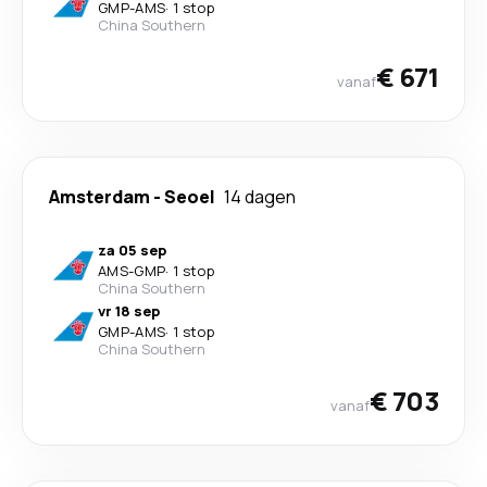
GMP
-
AMS
·
1 stop
China Southern
€ 671
vanaf
Amsterdam
-
Seoel
14 dagen
za 05 sep
AMS
-
GMP
·
1 stop
China Southern
vr 18 sep
GMP
-
AMS
·
1 stop
China Southern
€ 703
vanaf