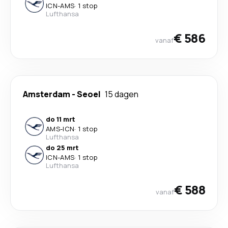
ICN
-
AMS
·
1 stop
Lufthansa
€ 586
vanaf
Amsterdam
-
Seoel
15 dagen
do 11 mrt
AMS
-
ICN
·
1 stop
Lufthansa
do 25 mrt
ICN
-
AMS
·
1 stop
Lufthansa
€ 588
vanaf