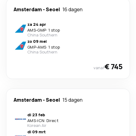
Amsterdam
-
Seoel
16 dagen
za 24 apr
AMS
-
GMP
·
1 stop
China Southern
zo 09 mei
GMP
-
AMS
·
1 stop
China Southern
€ 745
vanaf
Amsterdam
-
Seoel
15 dagen
di 23 feb
AMS
-
ICN
·
Direct
Korean Air
di 09 mrt