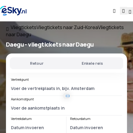
Vliegtickets
Vliegtickets naar Zuid-Korea
Vliegtickets
naar Daegu
Daegu - vliegtickets naar Daegu
Retour
Enkele reis
Vertrekpunt
Aankomstpunt
Vertrekdatum
Retourdatum