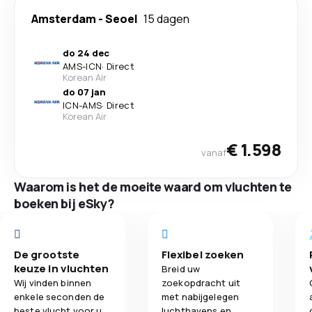
Amsterdam
-
Seoel
15 dagen
do 24 dec
AMS
-
ICN
·
Direct
Korean Air
do 07 jan
ICN
-
AMS
·
Direct
Korean Air
€ 1.598
vanaf
Waarom is het de moeite waard om vluchten te
boeken bij eSky?
De grootste
Flexibel zoeken
keuze in vluchten
Breid uw
Wij vinden binnen
zoekopdracht uit
enkele seconden de
met nabijgelegen
beste vlucht voor u
luchthavens en