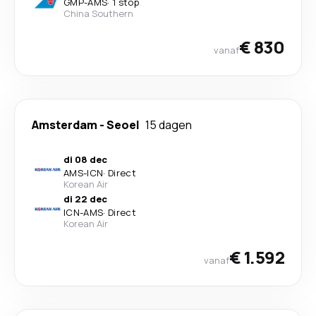
GMP
-
AMS
·
1 stop
China Southern
€ 830
vanaf
Amsterdam
-
Seoel
15 dagen
di 08 dec
AMS
-
ICN
·
Direct
Korean Air
di 22 dec
ICN
-
AMS
·
Direct
Korean Air
€ 1.592
vanaf