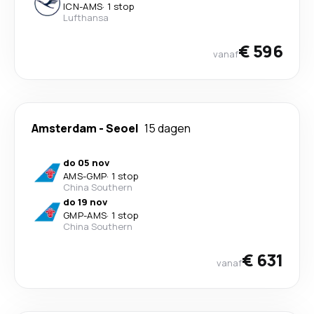
ICN
-
AMS
·
1 stop
Lufthansa
€ 596
vanaf
Amsterdam
-
Seoel
15 dagen
do 05 nov
AMS
-
GMP
·
1 stop
China Southern
do 19 nov
GMP
-
AMS
·
1 stop
China Southern
€ 631
vanaf