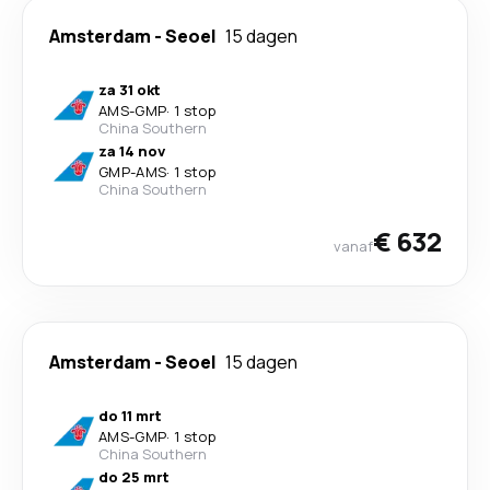
Amsterdam
-
Seoel
15 dagen
za 31 okt
AMS
-
GMP
·
1 stop
China Southern
za 14 nov
GMP
-
AMS
·
1 stop
China Southern
€ 632
vanaf
Amsterdam
-
Seoel
15 dagen
do 11 mrt
AMS
-
GMP
·
1 stop
China Southern
do 25 mrt