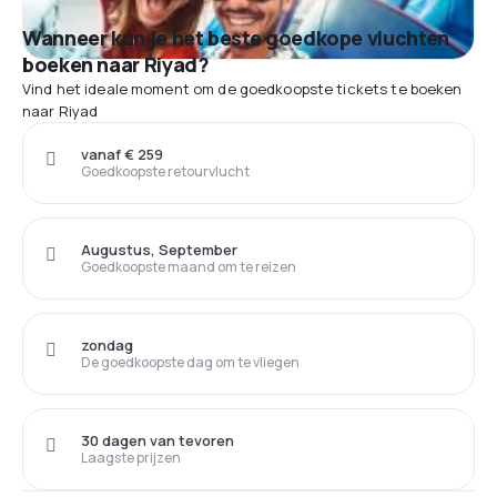
Wanneer kun je het beste goedkope vluchten
boeken naar Riyad?
Vind het ideale moment om de goedkoopste tickets te boeken
naar Riyad
vanaf € 259
Goedkoopste retourvlucht
Augustus, September
Goedkoopste maand om te reizen
zondag
De goedkoopste dag om te vliegen
30 dagen van tevoren
Laagste prijzen