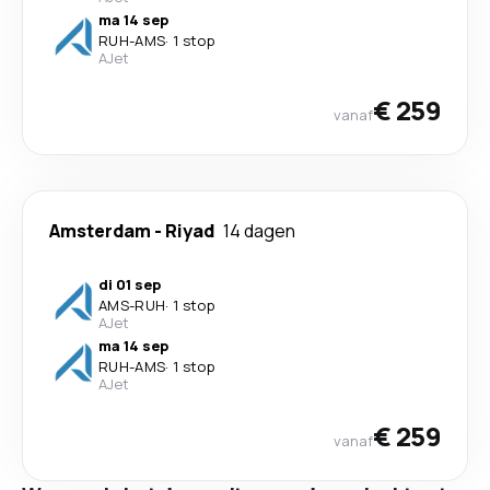
ma 14 sep
RUH
-
AMS
·
1 stop
AJet
€ 259
vanaf
Amsterdam
-
Riyad
14 dagen
di 01 sep
AMS
-
RUH
·
1 stop
AJet
ma 14 sep
RUH
-
AMS
·
1 stop
AJet
€ 259
vanaf