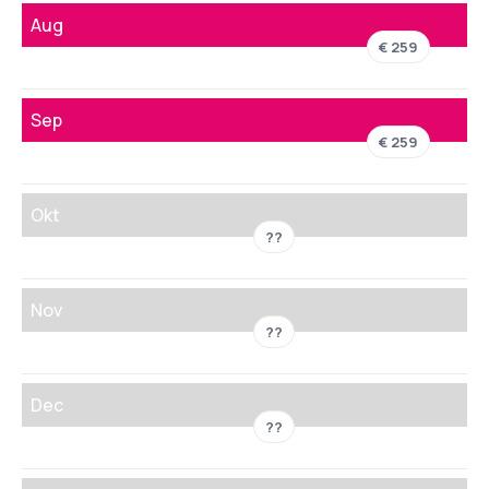
Aug
€ 259
Sep
€ 259
Okt
??
Nov
??
Dec
??