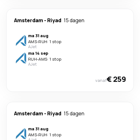
Amsterdam
-
Riyad
15 dagen
ma 31 aug
AMS
-
RUH
·
1 stop
AJet
ma 14 sep
RUH
-
AMS
·
1 stop
AJet
€ 259
vanaf
Amsterdam
-
Riyad
15 dagen
ma 31 aug
AMS
-
RUH
·
1 stop
AJet