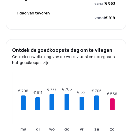
vanaf
€ 863
1 dag van tevoren
vanaf
€ 919
Ontdek de goedkoopste dag om te vliegen
Ontdek op welke dag van de week vluchten doorgaans
het goedkoopst zijn.
€ 786
€ 777
€ 706
€ 706
€ 651
€ 611
€ 556
ma
di
wo
do
vr
za
zo