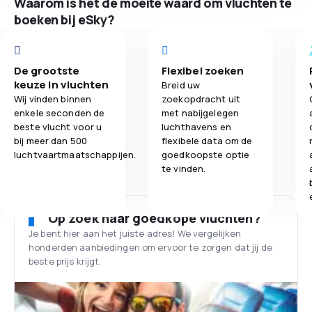
Waarom is het de moeite waard om vluchten te
boeken bij eSky?
De grootste
Flexibel zoeken
keuze in vluchten
Breid uw
Wij vinden binnen
zoekopdracht uit
enkele seconden de
met nabijgelegen
beste vlucht voor u
luchthavens en
bij meer dan 500
flexibele data om de
luchtvaartmaatschappijen.
goedkoopste optie
te vinden.
Op zoek naar goedkope vluchten?
Je bent hier aan het juiste adres! We vergelijken
honderden aanbiedingen om ervoor te zorgen dat jij de
beste prijs krijgt.