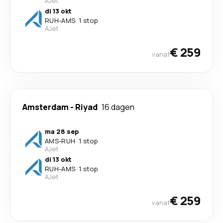
AJet
di 13 okt
RUH
-
AMS
·
1 stop
AJet
€ 259
vanaf
Amsterdam
-
Riyad
16 dagen
ma 28 sep
AMS
-
RUH
·
1 stop
AJet
di 13 okt
RUH
-
AMS
·
1 stop
AJet
€ 259
vanaf