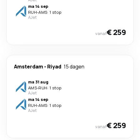
ma 14 sep
RUH
-
AMS
·
1 stop
AJet
€ 259
vanaf
Amsterdam
-
Riyad
15 dagen
ma 31 aug
AMS
-
RUH
·
1 stop
AJet
ma 14 sep
RUH
-
AMS
·
1 stop
AJet
€ 259
vanaf