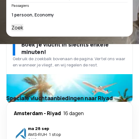
Passagiers
Zoek
Boek je vlucht in slechts enkele
minuten!
Gebruik de zoekbalk bovenaan de pagina. Vertel ons waar
en wanneer je vliegt, en wij regelen de rest.
Speciale vluchtaanbiedingen naar Riyad
Amsterdam
-
Riyad
16 dagen
ma 28 sep
AMS
-
RUH
·
1 stop