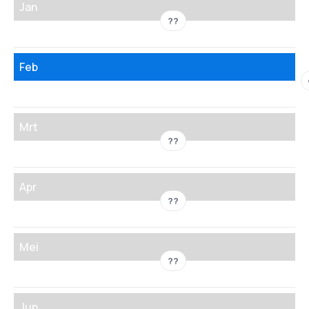
Jan
??
Feb
Mrt
??
Apr
??
Mei
??
Jun