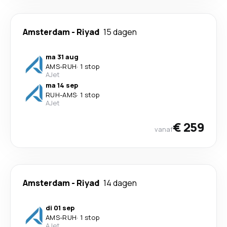
Amsterdam
-
Riyad
15 dagen
ma 31 aug
AMS
-
RUH
·
1 stop
AJet
ma 14 sep
RUH
-
AMS
·
1 stop
AJet
€ 259
vanaf
Amsterdam
-
Riyad
14 dagen
di 01 sep
AMS
-
RUH
·
1 stop
AJet