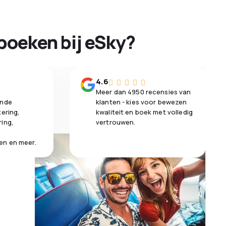
boeken bij eSky?
n
4.6
Meer dan 4950 recensies van
ende
klanten - kies voor bewezen
kering,
kwaliteit en boek met volledig
ring,
vertrouwen.
en en meer.