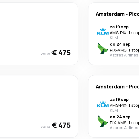
Amsterdam
-
Pic
za 19 sep
AMS
-
PIX
·
1 sto
KLM
do 24 sep
€ 475
PIX
-
AMS
·
1 sto
vanaf
Azores Airlines
Amsterdam
-
Pic
za 19 sep
AMS
-
PIX
·
1 sto
KLM
do 24 sep
€ 475
PIX
-
AMS
·
1 sto
vanaf
Azores Airlines