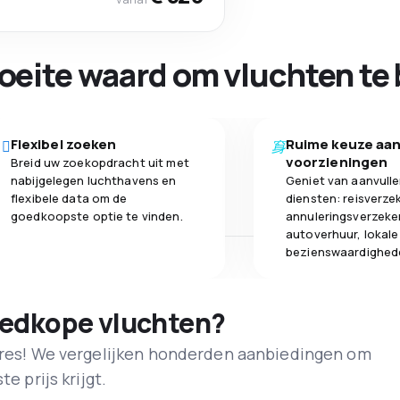
oeite waard om vluchten te 
Flexibel zoeken
Ruime keuze aa
voorzieningen
Breid uw zoekopdracht uit met
nabijgelegen luchthavens en
Geniet van aanvull
flexibele data om de
diensten: reisverze
goedkoopste optie te vinden.
annuleringsverzeke
autoverhuur, lokale
bezienswaardighed
oedkope vluchten?
adres! We vergelijken honderden aanbiedingen om
e prijs krijgt.