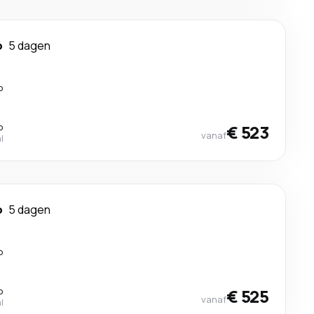
o
5 dagen
p
p
€ 523
vanaf
l
o
5 dagen
p
p
€ 525
vanaf
l