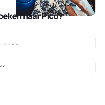
oeken naar Pico?
 om te reizen
oren