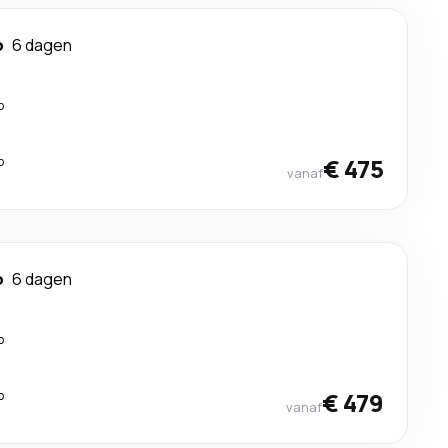
o
6 dagen
p
p
€ 475
vanaf
o
6 dagen
p
p
€ 479
vanaf