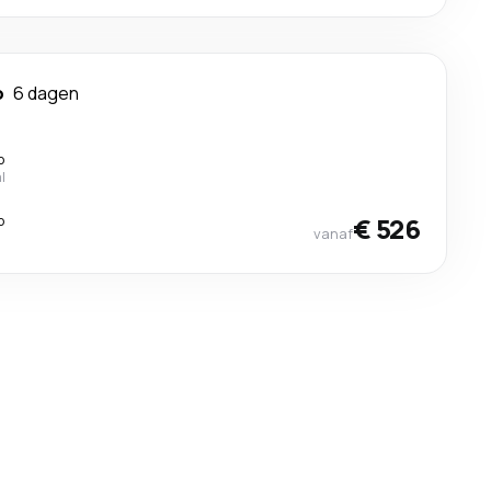
o
6 dagen
p
l
p
€ 526
vanaf