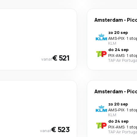
Amsterdam
-
Pic
zo 20 sep
AMS
-
PIX
·
1 sto
KLM
do 24 sep
€ 521
PIX
-
AMS
·
1 sto
vanaf
TAP Air Portuga
Amsterdam
-
Pic
zo 20 sep
AMS
-
PIX
·
1 sto
KLM
do 24 sep
€ 523
PIX
-
AMS
·
1 sto
vanaf
TAP Air Portuga