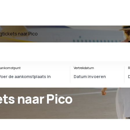
egtickets naar Pico
ankomstpunt
Vertrekdatum
R
ets naar Pico