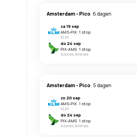
Amsterdam
-
Pico
6 dagen
za 19 sep
AMS
-
PIX
·
1 stop
KLM
do 24 sep
PIX
-
AMS
·
1 stop
Azores Airlines
Amsterdam
-
Pico
5 dagen
zo 20 sep
AMS
-
PIX
·
1 stop
KLM
do 24 sep
PIX
-
AMS
·
1 stop
Azores Airlines