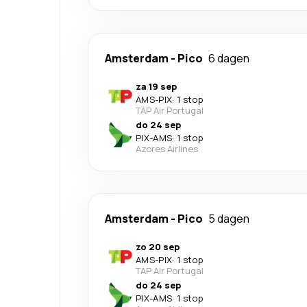
Amsterdam
-
Pico
6 dagen
za 19 sep
AMS
-
PIX
·
1 stop
TAP Air Portugal
do 24 sep
PIX
-
AMS
·
1 stop
Azores Airlines
Amsterdam
-
Pico
5 dagen
zo 20 sep
AMS
-
PIX
·
1 stop
TAP Air Portugal
do 24 sep
PIX
-
AMS
·
1 stop