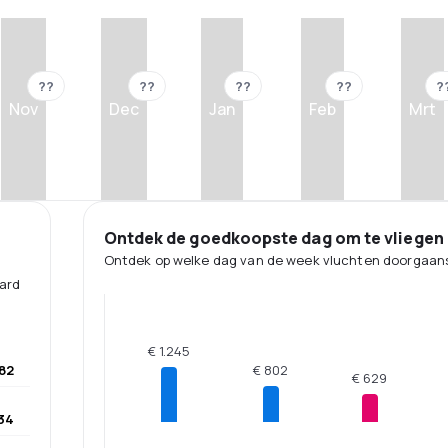
??
??
??
??
?
Nov
Dec
Jan
Feb
Mrt
Ontdek de goedkoopste dag om te vliegen
Ontdek op welke dag van de week vluchten doorgaans
aard
€ 1.245
82
€ 802
€ 629
134