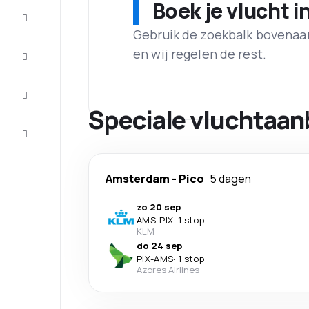
Boek je vlucht i
Aanbiedingen
Gebruik de zoekbalk bovenaan 
Maak de
en wij regelen de rest.
reis
compleet
Inspiratie
en tips
Speciale vluchtaan
Klantenservice
Amsterdam
-
Pico
5 dagen
zo 20 sep
AMS
-
PIX
·
1 stop
KLM
do 24 sep
PIX
-
AMS
·
1 stop
Azores Airlines