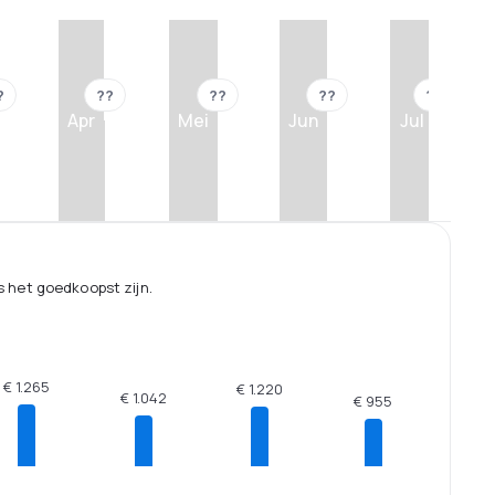
?
??
??
??
??
Apr
Mei
Jun
Jul
 het goedkoopst zijn.
€ 1.265
€ 1.220
€ 1.042
€ 955