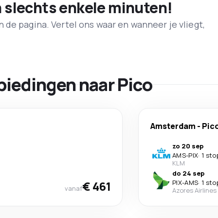
n slechts enkele minuten!
de pagina. Vertel ons waar en wanneer je vliegt,
biedingen naar Pico
Amsterdam
-
Pic
zo 20 sep
AMS
-
PIX
·
1 sto
KLM
do 24 sep
€ 461
PIX
-
AMS
·
1 sto
vanaf
Azores Airlines