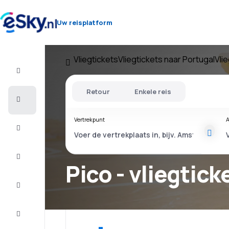
Uw reisplatform
Vliegtickets
Vliegtickets naar Portugal
Vli
Vlucht+Hotel
Retour
Enkele reis
Vliegtickets
Vertrekpunt
A
Vakantie
Last
minute
Pico - vliegtick
Stedentrip
Verblijf