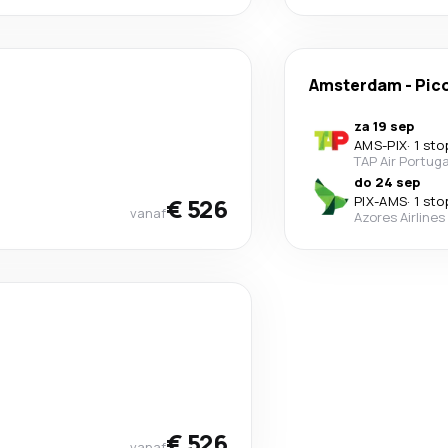
Amsterdam
-
Pic
za 19 sep
AMS
-
PIX
·
1 sto
TAP Air Portuga
do 24 sep
€ 526
PIX
-
AMS
·
1 sto
vanaf
Azores Airlines
€ 526
vanaf