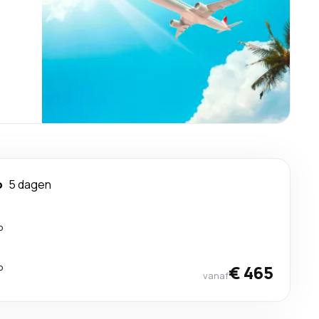
o
5 dagen
p
p
€ 465
vanaf