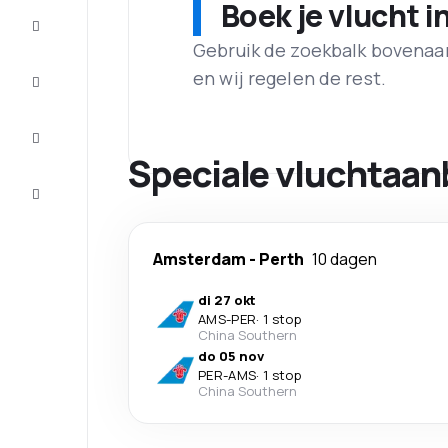
Boek je vlucht i
Aanbiedingen
Gebruik de zoekbalk bovenaan 
Maak de
en wij regelen de rest.
reis
compleet
Inspiratie
en tips
Speciale vluchtaan
Klantenservice
Amsterdam
-
Perth
10 dagen
di 27 okt
AMS
-
PER
·
1 stop
China Southern
do 05 nov
PER
-
AMS
·
1 stop
China Southern