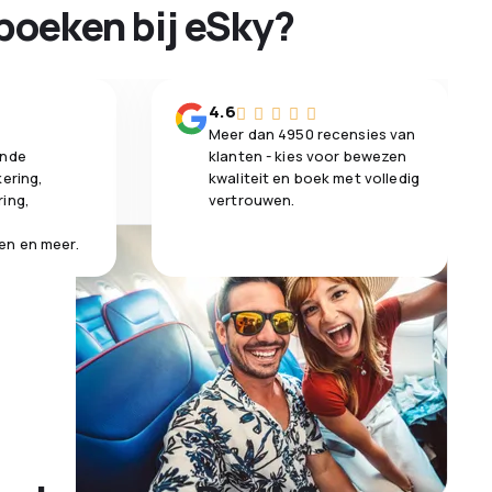
boeken bij eSky?
n
4.6
Meer dan 4950 recensies van
ende
klanten - kies voor bewezen
kering,
kwaliteit en boek met volledig
ring,
vertrouwen.
en en meer.