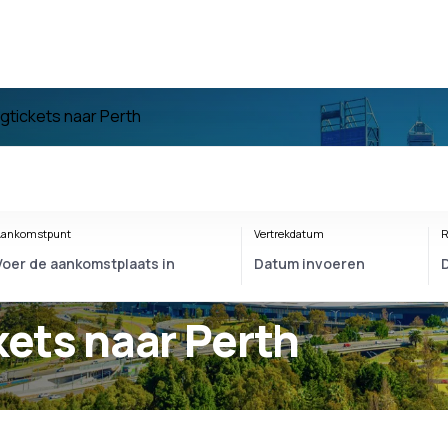
egtickets naar Perth
ankomstpunt
Vertrekdatum
R
kets naar Perth