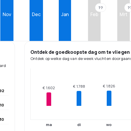
??
?
Nov
Dec
Jan
Feb
Mrt
Ontdek de goedkoopste dag om te vliegen
Ontdek op welke dag van de week vluchten doorgaans
aard
€ 1.826
€ 1.788
€ 1.602
892
010
530
ma
di
wo