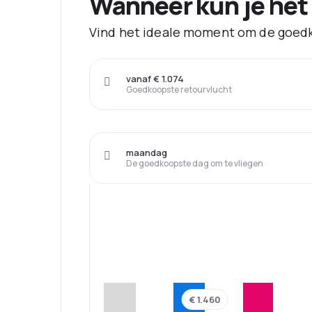
Wanneer kun je het
Vind het ideale moment om de goedk
vanaf € 1.074
Goedkoopste retourvlucht
maandag
De goedkoopste dag om te vliegen
€ 1.460