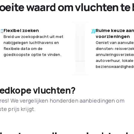
oeite waard om vluchten te 
Flexibel zoeken
Ruime keuze aa
voorzieningen
Breid uw zoekopdracht uit met
nabijgelegen luchthavens en
Geniet van aanvull
flexibele data om de
diensten: reisverze
goedkoopste optie te vinden.
annuleringsverzeke
autoverhuur, lokale
bezienswaardighed
oedkope vluchten?
adres! We vergelijken honderden aanbiedingen om
e prijs krijgt.