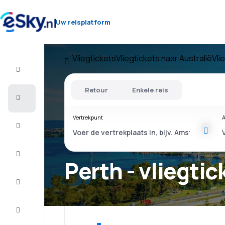
Uw reisplatform
Vliegtickets
Vliegtickets naar Australië
Vli
Vlucht+Hotel
Retour
Enkele reis
Vliegtickets
Vertrekpunt
A
Vakantie
Last
minute
Perth - vliegtic
Stedentrip
Verblijf