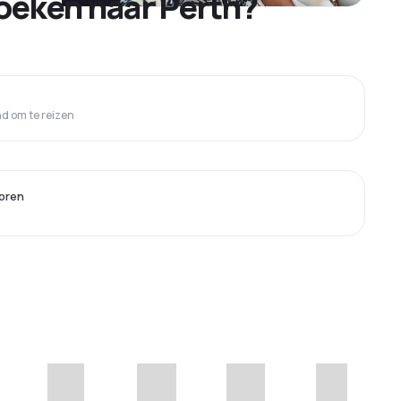
oeken naar Perth?
 om te reizen
oren