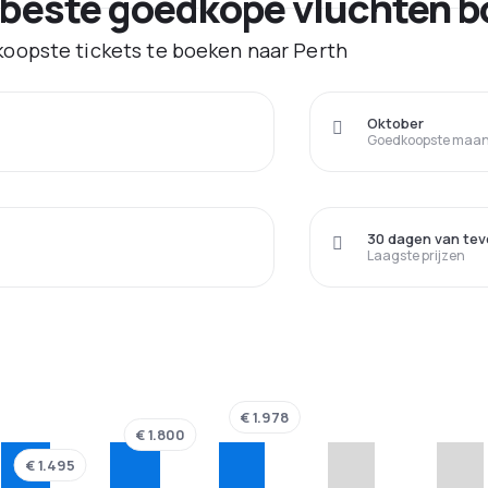
 beste goedkope vluchten b
oopste tickets te boeken naar Perth
Oktober
Goedkoopste maand
30 dagen van tev
Laagste prijzen
€ 1.978
€ 1.800
€ 1.495