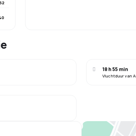
852
640
ie
18 h 55 min
Vluchtduur van 