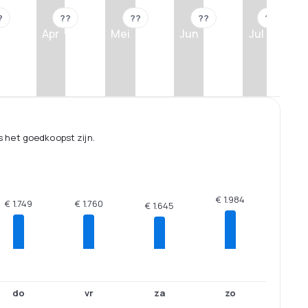
?
??
??
??
??
Apr
Mei
Jun
Jul
 het goedkoopst zijn.
€ 1.984
€ 1.760
€ 1.749
€ 1.645
do
vr
za
zo