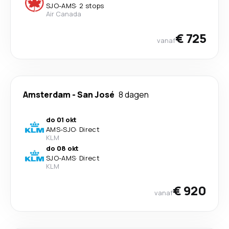
SJO
-
AMS
·
2 stops
Air Canada
€ 725
vanaf
Amsterdam
-
San José
8 dagen
do 01 okt
AMS
-
SJO
·
Direct
KLM
do 08 okt
SJO
-
AMS
·
Direct
KLM
€ 920
vanaf