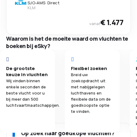
SJO
-
AMS
·
Direct
KLM
€ 1.477
vanaf
Waarom is het de moeite waard om vluchten te
boeken bij eSky?
De grootste
Flexibel zoeken
keuze in vluchten
Breid uw
Wij vinden binnen
zoekopdracht uit
enkele seconden de
met nabijgelegen
beste vlucht voor u
luchthavens en
bij meer dan 500
flexibele data om de
luchtvaartmaatschappijen.
goedkoopste optie
te vinden.
Op zoek naar goedkope vluchten?