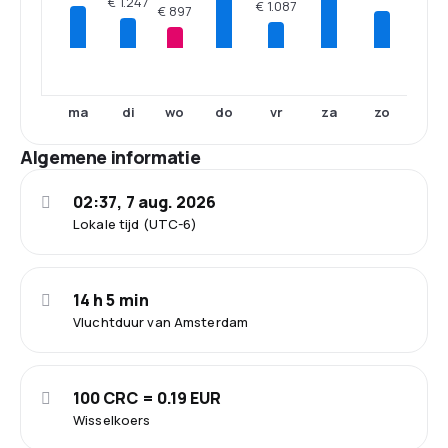
€ 1.247
€ 1.087
€ 897
ma
di
wo
do
vr
za
zo
Algemene informatie
02:37, 7 aug. 2026
Lokale tijd (UTC-6)
14 h 5 min
Vluchtduur van Amsterdam
100 CRC = 0.19 EUR
Wisselkoers