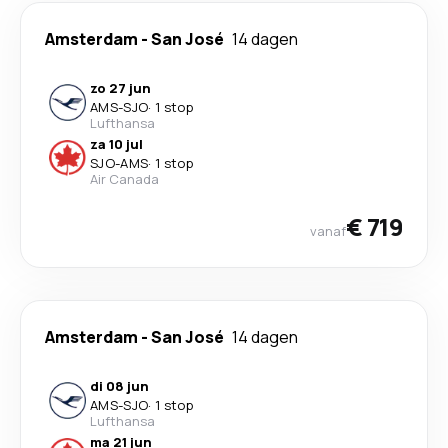
Amsterdam
-
San José
14 dagen
zo 27 jun
AMS
-
SJO
·
1 stop
Lufthansa
za 10 jul
SJO
-
AMS
·
1 stop
Air Canada
€ 719
vanaf
Amsterdam
-
San José
14 dagen
di 08 jun
AMS
-
SJO
·
1 stop
Lufthansa
ma 21 jun