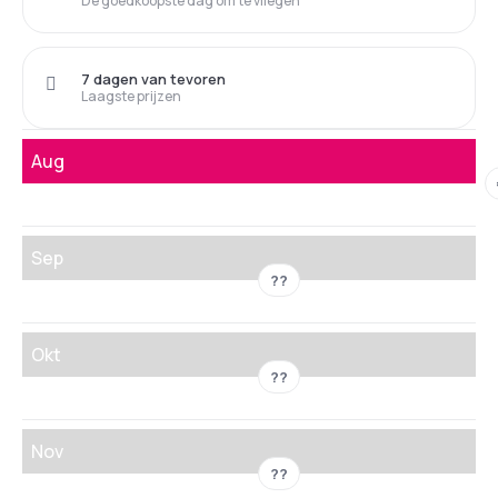
De goedkoopste dag om te vliegen
7 dagen van tevoren
Laagste prijzen
Aug
Sep
??
Okt
??
Nov
??