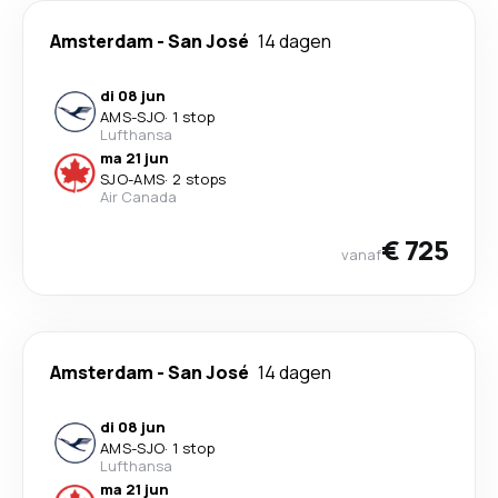
Amsterdam
-
San José
14 dagen
di 08 jun
AMS
-
SJO
·
1 stop
Lufthansa
ma 21 jun
SJO
-
AMS
·
2 stops
Air Canada
€ 725
vanaf
Amsterdam
-
San José
14 dagen
di 08 jun
AMS
-
SJO
·
1 stop
Lufthansa
ma 21 jun