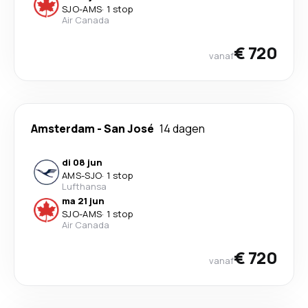
SJO
-
AMS
·
1 stop
Air Canada
€ 720
vanaf
Amsterdam
-
San José
14 dagen
di 08 jun
AMS
-
SJO
·
1 stop
Lufthansa
ma 21 jun
SJO
-
AMS
·
1 stop
Air Canada
€ 720
vanaf