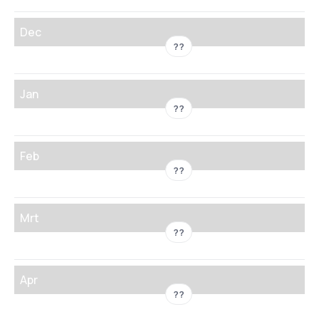
Dec
??
Jan
??
Feb
??
Mrt
??
Apr
??